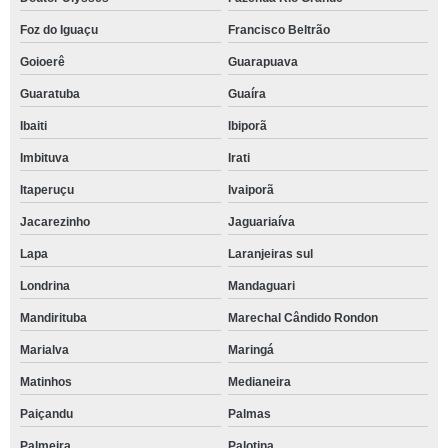
Foz do Iguaçu
Francisco Beltrão
Goioerê
Guarapuava
Guaratuba
Guaíra
Ibaiti
Ibiporã
Imbituva
Irati
Itaperuçu
Ivaiporã
Jacarezinho
Jaguariaíva
Lapa
Laranjeiras sul
Londrina
Mandaguari
Mandirituba
Marechal Cândido Rondon
Marialva
Maringá
Matinhos
Medianeira
Paiçandu
Palmas
Palmeira
Palotina