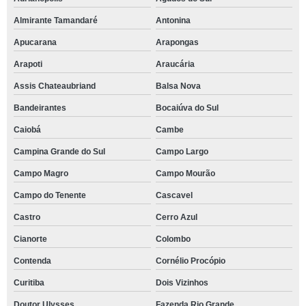
Almirante Tamandaré
Antonina
Apucarana
Arapongas
Arapoti
Araucária
Assis Chateaubriand
Balsa Nova
Bandeirantes
Bocaiúva do Sul
Caiobá
Cambe
Campina Grande do Sul
Campo Largo
Campo Magro
Campo Mourão
Campo do Tenente
Cascavel
Castro
Cerro Azul
Cianorte
Colombo
Contenda
Cornélio Procópio
Curitiba
Dois Vizinhos
Doutor Ulysses
Fazenda Rio Grande