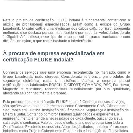
Para o projeto de certificação FLUKE Indaial é fundamental contar com o
auxílio de profissionais especializados, assim como a equipe do Grupo
Lasetronik. O cabo cat6 é uma evolução dos cabos cat5, por isso, apresenta
melhorias e se destaca por ser mais rápido e por suportar velocidades de até
1 Gigabit. Além disso, esse tipo de cabo possui os pares enrolados e com
divisões de nylon, o que reduz bastante a interferência.
À procura de empresa especializada em
certificação FLUKE Indaial?
Conheça os serviços que uma empresa reconhecida no mercado, como o
Grupo Lasetronik, pode oferecer. Considerada referência em produtos de
segurança eletrônica, redes e assistência técnica, a empresa possui
certificação das fabricantes BOSCH, DIGIFORT, COMMBOX, DSC, Furukawa,
Magnetic e Milestone, reconhecidas mundialmente por sua qualidade,
atestando seu conhecimento e preparo.
Está procurando por certificação FLUKE Indaial? Conheça nossos serviços,
são opções variadas que oferecemos, como Cabeamento Cat6, Câmeras de
Segurança em Curitiba, Instalação de Câmeras de Segurança e Instalação de
Energia Solar. Contando com profissionais qualificados e experientes, o
empreendimento entende a necessidade de cada cliente, buscando a sua
satisfação e confiança. Fale conosco e solicite já o que precisa com toda a
Qualificada e Excelente necessária. Além dos já citados, também oferecemos
trabalhos como Projeto Cabeamento Estruturado e Instalação de Fotovoltaico.