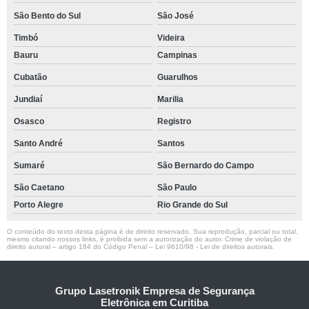
São Bento do Sul
São José
Timbó
Videira
Bauru
Campinas
Cubatão
Guarulhos
Jundiaí
Marilia
Osasco
Registro
Santo André
Santos
Sumaré
São Bernardo do Campo
São Caetano
São Paulo
Porto Alegre
Rio Grande do Sul
O conteúdo do texto desta página é de direito reservado. Sua reprodução, parcial ou total,
mesmo citando nossos links, é proibida sem a autorização do autor. Crime de violação de
direito autoral – artigo 184 do Código Penal –
Lei 9610/98 - Lei de direitos autorais
.
Grupo Lasetronik Empresa de Segurança
Eletrônica em Curitiba