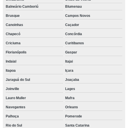
Balneário Camboriú
Blumenau
Brusque
Campos Novos
Canoinhas
Caçador
Chapecó
Concórdia
Criciuma
Curitibanos
Florianópolis
Gaspar
Indaial
Itajai
Itapoa
Içara
Jaraguá do Sul
Joaçaba
Joinville
Lages
Lauro Muller
Mafra
Navegantes
Orleans
Palhoça
Pomerode
Rio do Sul
Santa Catarina