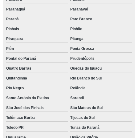
Paranaguá
Paranavaí
Paraná
Pato Branco
Pinhais
Pinhão
Piraquara
Pitanga
Piên
Ponta Grossa
Pontal do Paraná
Prudentópolis
Quatro Barras
Quedas do Iguaçu
Quitandinha
Rio Branco do Sul
Rio Negro
Rolândia
Santo Antônio da Platina
Sarandi
São José dos Pinhais
São Mateus do Sul
Telêmaco Borba
Tijucas do Sul
Toledo PR
Tunas do Paraná
Umuarama
União da Vitória