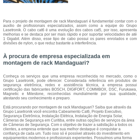
Para o projeto de montagem de rack Mandaguari é fundamental contar com o
auxílio de profissionais especializados, assim como a equipe do Grupo
Lasetronik. O cabo cat6 é uma evolução dos cabos cat5, por isso, apresenta
melhorias e se destaca por ser mais rápido e por suportar velocidades de até
1 Gigabit. Além disso, esse tipo de cabo possui os pares enrolados e com
divisões de nylon, o que reduz bastante a interferência.
À procura de empresa especializada em
montagem de rack Mandaguari?
Conheça os serviços que uma empresa reconhecida no mercado, como o
Grupo Lasetronik, pode oferecer. Considerada referência em produtos de
segurança eletrônica, redes e assistência técnica, a empresa possui
certificação das fabricantes BOSCH, DIGIFORT, COMMBOX, DSC, Furukawa,
Magnetic e Milestone, reconhecidas mundialmente por sua qualidade,
atestando seu conhecimento e preparo.
Está procurando por montagem de rack Mandaguari? Saiba que através da
Grupo Lasetronik você encontra Cabeamento Cat6, Projeto Executivo,
Segurança Eletrônica, Instalação Elétrica, Instalação de Energia Solar,
Câmeras de Segurança em Curitiba, entre outras opções de serviços da área
de Câmeras de Segurança. Com o objetivo de trazer a satisfação a todos os
clientes, a empresa entende que sua melhor destaque é conquistar a
confiança de cada um. Tudo isso só é possível através do investimento em
equipamentos modernos e profissionais experientes. Possuímos uma forma