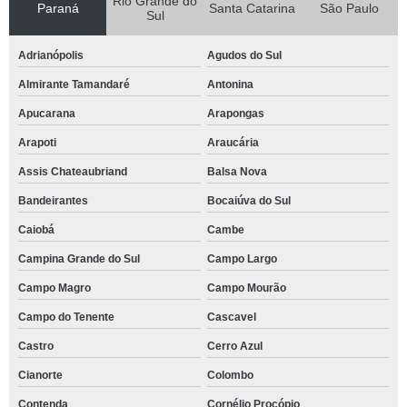
Rio Grande do
Paraná
Santa Catarina
São Paulo
Sul
Adrianópolis
Agudos do Sul
Almirante Tamandaré
Antonina
Apucarana
Arapongas
Arapoti
Araucária
Assis Chateaubriand
Balsa Nova
Bandeirantes
Bocaiúva do Sul
Caiobá
Cambe
Campina Grande do Sul
Campo Largo
Campo Magro
Campo Mourão
Campo do Tenente
Cascavel
Castro
Cerro Azul
Cianorte
Colombo
Contenda
Cornélio Procópio