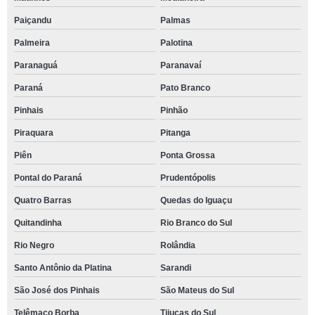
Paiçandu
Palmas
Palmeira
Palotina
Paranaguá
Paranavaí
Paraná
Pato Branco
Pinhais
Pinhão
Piraquara
Pitanga
Piên
Ponta Grossa
Pontal do Paraná
Prudentópolis
Quatro Barras
Quedas do Iguaçu
Quitandinha
Rio Branco do Sul
Rio Negro
Rolândia
Santo Antônio da Platina
Sarandi
São José dos Pinhais
São Mateus do Sul
Telêmaco Borba
Tijucas do Sul