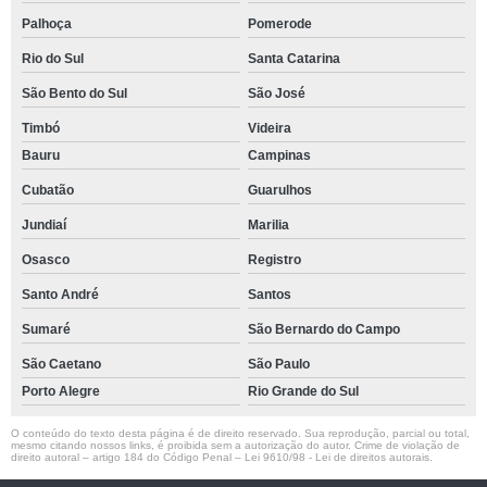
Palhoça
Pomerode
Rio do Sul
Santa Catarina
São Bento do Sul
São José
Timbó
Videira
Bauru
Campinas
Cubatão
Guarulhos
Jundiaí
Marilia
Osasco
Registro
Santo André
Santos
Sumaré
São Bernardo do Campo
São Caetano
São Paulo
Porto Alegre
Rio Grande do Sul
O conteúdo do texto desta página é de direito reservado. Sua reprodução, parcial ou total,
mesmo citando nossos links, é proibida sem a autorização do autor. Crime de violação de
direito autoral – artigo 184 do Código Penal –
Lei 9610/98 - Lei de direitos autorais
.