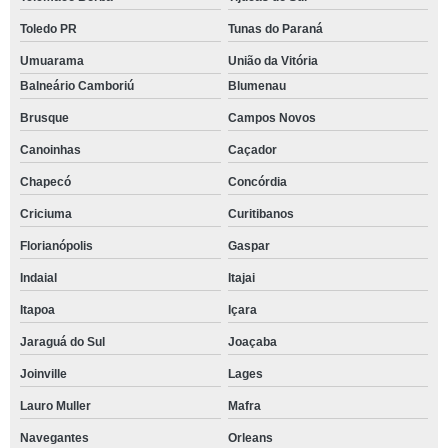
Toledo PR
Tunas do Paraná
Umuarama
União da Vitória
Balneário Camboriú
Blumenau
Brusque
Campos Novos
Canoinhas
Caçador
Chapecó
Concórdia
Criciuma
Curitibanos
Florianópolis
Gaspar
Indaial
Itajai
Itapoa
Içara
Jaraguá do Sul
Joaçaba
Joinville
Lages
Lauro Muller
Mafra
Navegantes
Orleans