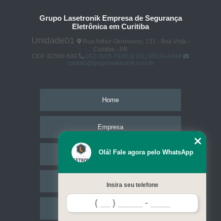
Grupo Lasetronik Empresa de Segurança
Eletrônica em Curitiba
Unidade01
Rua Arthur Geronasso, 131 - Boa Vista -
Curitiba - PR
CEP: 82560-500
(41) 3015-7100
(41) 99134-0448
contato@grupolasetronik.com.br
Home
Empresa
Olá! Fale agora pelo WhatsApp
Missão
Serviços
Insira seu telefone
Contato