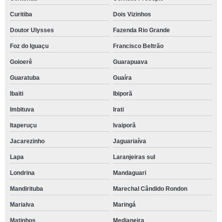
Curitiba
Dois Vizinhos
Doutor Ulysses
Fazenda Rio Grande
Foz do Iguaçu
Francisco Beltrão
Goioerê
Guarapuava
Guaratuba
Guaíra
Ibaiti
Ibiporã
Imbituva
Irati
Itaperuçu
Ivaiporã
Jacarezinho
Jaguariaíva
Lapa
Laranjeiras sul
Londrina
Mandaguari
Mandirituba
Marechal Cândido Rondon
Marialva
Maringá
Matinhos
Medianeira