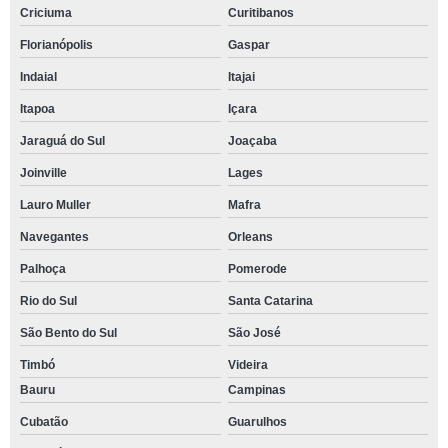
Criciuma
Curitibanos
Florianópolis
Gaspar
Indaial
Itajai
Itapoa
Içara
Jaraguá do Sul
Joaçaba
Joinville
Lages
Lauro Muller
Mafra
Navegantes
Orleans
Palhoça
Pomerode
Rio do Sul
Santa Catarina
São Bento do Sul
São José
Timbó
Videira
Bauru
Campinas
Cubatão
Guarulhos