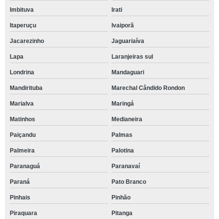
Imbituva
Irati
Itaperuçu
Ivaiporã
Jacarezinho
Jaguariaíva
Lapa
Laranjeiras sul
Londrina
Mandaguari
Mandirituba
Marechal Cândido Rondon
Marialva
Maringá
Matinhos
Medianeira
Paiçandu
Palmas
Palmeira
Palotina
Paranaguá
Paranavaí
Paraná
Pato Branco
Pinhais
Pinhão
Piraquara
Pitanga