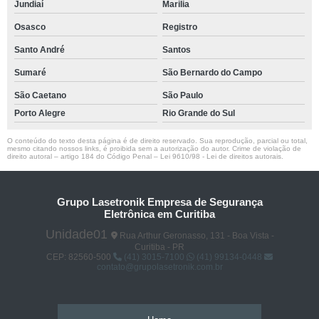
Jundiaí
Marilia
Osasco
Registro
Santo André
Santos
Sumaré
São Bernardo do Campo
São Caetano
São Paulo
Porto Alegre
Rio Grande do Sul
O conteúdo do texto desta página é de direito reservado. Sua reprodução, parcial ou total,
mesmo citando nossos links, é proibida sem a autorização do autor. Crime de violação de
direito autoral – artigo 184 do Código Penal –
Lei 9610/98 - Lei de direitos autorais
.
Grupo Lasetronik Empresa de Segurança
Eletrônica em Curitiba
Unidade01
Rua Arthur Geronasso, 131 - Boa Vista -
Curitiba - PR
CEP: 82560-500
(41) 3015-7100
(41) 99134-0448
contato@grupolasetronik.com.br