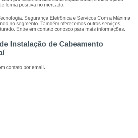
Instalação de Alarme Perimetral
Inst
de forma positiva no mercado.
Instalação e Manutenção Cerca Elétrica Spee
Tecnologia, Segurança Eletrônica e Serviços Com a Máxima
Manutenção de Segurança Eletrônica Curitiba
ando no segmento. Também oferecemos outros serviços,
urado. Entre em contato conosco para mais informações.
Câmera para Acompanhamento de 
 de Instalação de Cabeamento
Instalação Câmeras Hikvision
Instalação 
aí
Instalação de Câmera de Segurança Curitiba
Instalação de Câmeras Axis
em contato por email.
Instalação de Sistem
Instalação e Configuração de Sistema para 
Desenvolvimento de 
Desenvolvimento de Proje
Desenvolvimento de Projetos em Automação P
Integração de VMS
Manutenção 