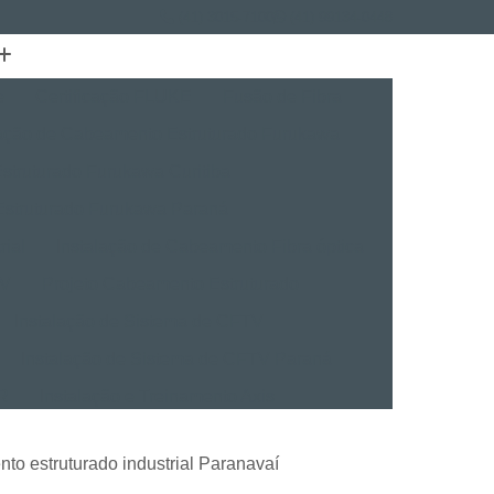
(41) 3015-7100
(41) 99134-0448
e
Certificação FLUKE
Fusão de Fibra
lação de Cabeamento Estruturado Furukawa
struturado Furukawa Curitiba
Estruturado Furukawa Paraná
rial
Instalação de Cabeamento Fibra óptica
TV
Projeto Cabeamento Estruturado
Instalação de Sistema de CFTV
Instalação de Sistema de CFTV Paraná
VR
Instalação e Treinamento Axis
Instalação e Treinamento em VMS
to estruturado industrial Paranavaí
talação BVMS
Licenças Instalação Digifort