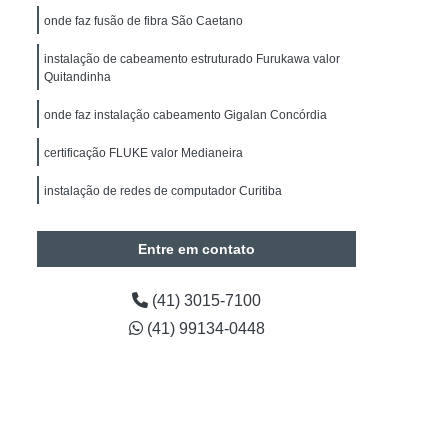
alação de Sistemas de Alarmes de Intrusão
onde faz fusão de fibra São Caetano
drite
Manutenção de Segurança Eletrônica
instalação de cabeamento estruturado Furukawa valor
Manutenção de Segurança Eletrônica Paraná
Quitandinha
Obras
Instalação Câmeras BOSCH
onde faz instalação cabeamento Gigalan Concórdia
de CFTV
Instalação de Câmera de Segurança
certificação FLUKE valor Medianeira
Instalação de Câmera de Segurança Paraná
instalação de redes de computador Curitiba
Instalação de Câmeras Intelbras
a de Análise de Vídeo
Entre em contato
Contagem de Pessoas
Timelapse para Obras
(41) 3015-7100
Projetos em Automação
(41) 99134-0448
tos em Automação Curitiba
araná
Engenharia em Projetos de Segurança
Preventiva em Segurança Eletrônica