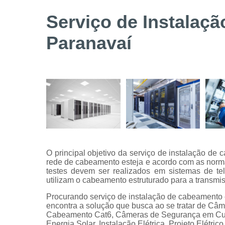
Serviços de
Serviço de Instalaçã
instalação
de câmeras
Paranavaí
de
segurança
Serviços
técnicos
O principal objetivo da serviço de instalação de 
rede de cabeamento esteja e acordo com as normas
testes devem ser realizados em sistemas de tel
utilizam o cabeamento estruturado para a transmi
Procurando serviço de instalação de cabeamento e
encontra a solução que busca ao se tratar de C
Cabeamento Cat6, Câmeras de Segurança em Curit
Energia Solar, Instalação Elétrica, Projeto Elétri