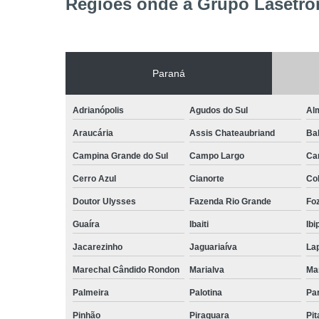
Regiões onde a Grupo Lasetron
Paraná
Adrianópolis
Agudos do Sul
Al
Araucária
Assis Chateaubriand
Ba
Campina Grande do Sul
Campo Largo
Ca
Cerro Azul
Cianorte
Co
Doutor Ulysses
Fazenda Rio Grande
Foz
Guaíra
Ibaiti
Ibi
Jacarezinho
Jaguariaíva
La
Marechal Cândido Rondon
Marialva
Ma
Palmeira
Palotina
Pa
Pinhão
Piraquara
Pi