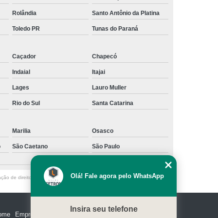
Rolândia
Santo Antônio da Platina
Toledo PR
Tunas do Paraná
Caçador
Chapecó
Indaial
Itajai
Lages
Lauro Muller
Rio do Sul
Santa Catarina
Marilia
Osasco
o
São Caetano
São Paulo
Olá! Fale agora pelo WhatsApp
ação de direito autoral – artigo 184 do Código Penal –
Lei 9610/98 - Lei de
Insira seu telefone
ome
Empresa
Missão
Serviços
Contato
Mapa do site