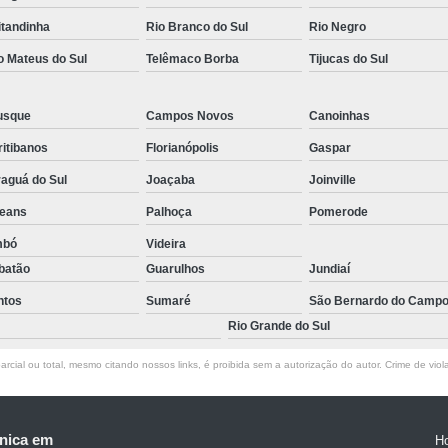
itandinha
Rio Branco do Sul
Rio Negro
o Mateus do Sul
Telêmaco Borba
Tijucas do Sul
usque
Campos Novos
Canoinhas
itibanos
Florianópolis
Gaspar
aguá do Sul
Joaçaba
Joinville
leans
Palhoça
Pomerode
mbó
Videira
batão
Guarulhos
Jundiaí
ntos
Sumaré
São Bernardo do Camp
Rio Grande do Sul
rcial ou total, mesmo citando nossos links, é proibida sem a autorização do autor. Crime de viol
nica em
H