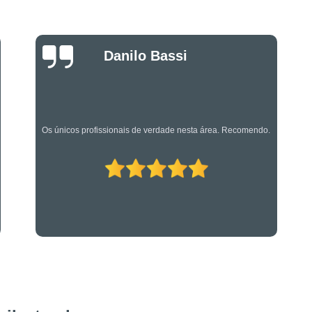
Projeto de Alarme de Inc
Serviços Especializado
Luciano Rueda
Serviços Especializados em Su
Oliveira
Suporte Técnico em Segurança El
Os caras são bons mesmo! Profissionais de primeira!