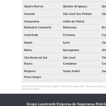
Quatro Barras
Quedas do Iguaçu
Qu
Sarandi
São José dos Pinhais
Sã
Umuarama
União da Vitória
Balneário Camboriú
Blumenau
Br
Concórdia
Criciuma
Cur
Itapoa
Içara
Jar
Mafra
Navegantes
Or
São Bento do Sul
São José
Ti
Bauru
Campinas
Cu
Registro
Santo André
Sa
Porto Alegre
O conteúdo do texto desta página é de direito reservado. Sua reprodução, pa
direitos autorais
.
Grupo Lasetronik Empresa de Segurança Eletrô