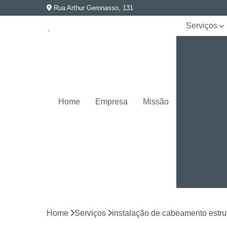
Rua Arthur Geronasso, 131
Serviços
Instalação
de
cabeament
estruturado
Instalação
de câmeras
Home
Empresa
Missão
de
segurança
Instalação
de sistema
de
automação
Rede
elétrica e
aterramento
Home
Serviços
instalação de cabeamento estru
Segurança
eletrônica