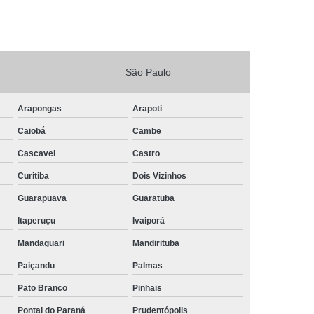
São Paulo
Arapongas
Arapoti
Caiobá
Cambe
Cascavel
Castro
Curitiba
Dois Vizinhos
Guarapuava
Guaratuba
Itaperuçu
Ivaiporã
Mandaguari
Mandirituba
Paiçandu
Palmas
Pato Branco
Pinhais
Pontal do Paraná
Prudentópolis