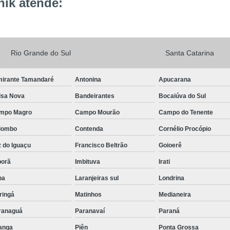
ik atende:
Rio Grande do Sul
Santa Catarina
mirante Tamandaré
Antonina
Apucarana
lsa Nova
Bandeirantes
Bocaiúva do Sul
mpo Magro
Campo Mourão
Campo do Tenente
lombo
Contenda
Cornélio Procópio
 do Iguaçu
Francisco Beltrão
Goioerê
porã
Imbituva
Irati
pa
Laranjeiras sul
Londrina
ringá
Matinhos
Medianeira
ranaguá
Paranavaí
Paraná
tanga
Piên
Ponta Grossa