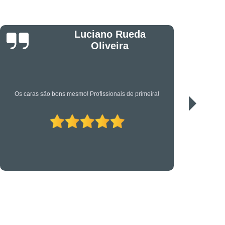
êndio
Projeto Executivo
s em Suportes para CFTV
portes para Controle de Acesso
Jonas
etrônica
Suporte Técnico em TI
Serviço de qualidade!