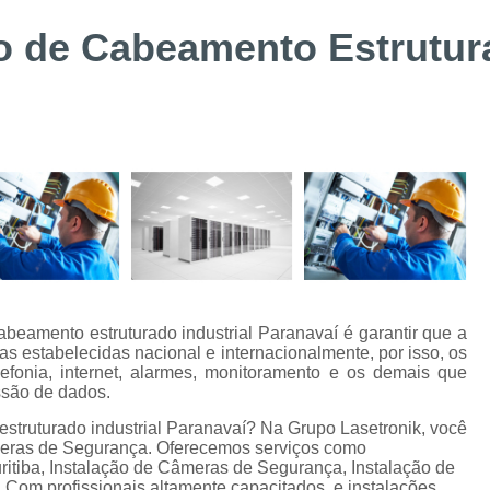
Suporte Técnico Digifort
Alarme de 
o de Cabeamento Estrutura
Alarme de Incêndio BOSCH Curitiba
Instalação de Sistemas de Controle de Acesso
Instalação e Configuraçã
Instalação e Manutenção de Bis BOSC
Instalação e Manutenção de Catracas
Integração de Sistema de Controle
Instalação de Energia Solar
Instalação
Instalação de Sistema de Aterramento
Inst
cabeamento estruturado industrial Paranavaí é garantir que a
Manutenção de Energia Solar Curitiba
 estabelecidas nacional e internacionalmente, por isso, os
efonia, internet, alarmes, monitoramento e os demais que
Projeto e Instalação de SPDA
ssão de dados.
Alarme de Intrusão BOSCH
Alarme de
struturado industrial Paranavaí? Na Grupo Lasetronik, você
âmeras de Segurança. Oferecemos serviços como
Alarme Fibra Perimetral
Cofres Eletrô
iba, Instalação de Câmeras de Segurança, Instalação de
co. Com profissionais altamente capacitados, e instalações