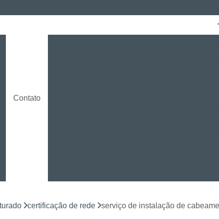
Cabeamento Cat6
Certificação de Red
Instalação Cabeamento Gigalan
Insta
o
Instalação de Cabeamento E
Instalação de Cabeamento 
Contato
Instalação de Cabeamento Estruturado Indust
Instalação de Cabeamento para CF
Empresa Certificada Milestone
Instalação de Sistema de CFTV Curitiba
Instalação e Configuração em D
Instalação e Treinamento em NVR
turado
certificação de rede
serviço de instalação de cabeamen
Instalação LPR para CFTV
Licença Ins