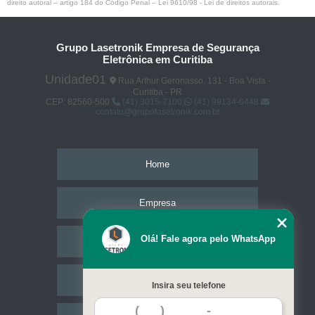
direito autoral – artigo 184 do Código Penal –
Lei 9610/98 - Lei de direitos autorais
.
Grupo Lasetronik Empresa de Segurança
Eletrônica em Curitiba
Unidade01
Rua Arthur Geronasso, 131 - Boa Vista -
Curitiba - PR
CEP: 82560-500
(41) 3015-7100
(41) 99134-0448
contato@grupolasetronik.com.br
Home
Empresa
Olá! Fale agora pelo WhatsApp
Missão
Serviços
Insira seu telefone