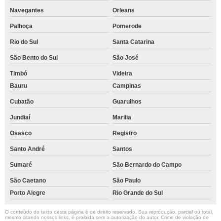
Navegantes
Orleans
Palhoça
Pomerode
Rio do Sul
Santa Catarina
São Bento do Sul
São José
Timbó
Videira
Bauru
Campinas
Cubatão
Guarulhos
Jundiaí
Marilia
Osasco
Registro
Santo André
Santos
Sumaré
São Bernardo do Campo
São Caetano
São Paulo
Porto Alegre
Rio Grande do Sul
O conteúdo do texto desta página é de direito reservado. Sua reprodução, parcial ou total,
mesmo citando nossos links, é proibida sem a autorização do autor. Crime de violação de