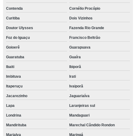
Contenda
Cornélio Procópio
Curitiba
Dois Vizinhos
Doutor Ulysses
Fazenda Rio Grande
Foz do Iguaçu
Francisco Beltrão
Goioerê
Guarapuava
Guaratuba
Guaíra
Ibaiti
Ibiporã
Imbituva
Irati
Itaperuçu
Ivaiporã
Jacarezinho
Jaguariaíva
Lapa
Laranjeiras sul
Londrina
Mandaguari
Mandirituba
Marechal Cândido Rondon
Marialva
Maringá