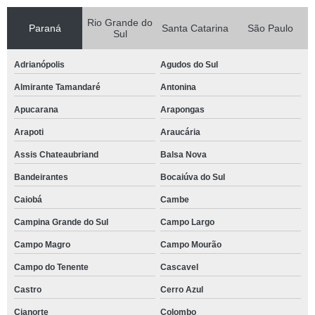
Rio Grande do
Paraná
Santa Catarina
São Paulo
Sul
Adrianópolis
Agudos do Sul
Almirante Tamandaré
Antonina
Apucarana
Arapongas
Arapoti
Araucária
Assis Chateaubriand
Balsa Nova
Bandeirantes
Bocaiúva do Sul
Caiobá
Cambe
Campina Grande do Sul
Campo Largo
Campo Magro
Campo Mourão
Campo do Tenente
Cascavel
Castro
Cerro Azul
Cianorte
Colombo