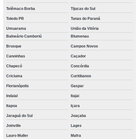
Telêmaco Borba
Tijucas do Sul
Toledo PR
Tunas do Paraná
Umuarama
União da Vitória
Balneário Camboriú
Blumenau
Brusque
Campos Novos
Canoinhas
Caçador
Chapecó
Concórdia
Criciuma
Curitibanos
Florianópolis
Gaspar
Indaial
Itajai
Itapoa
Içara
Jaraguá do Sul
Joaçaba
Joinville
Lages
Lauro Muller
Mafra