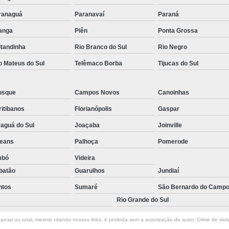
ranaguá
Paranavaí
Paraná
tanga
Piên
Ponta Grossa
itandinha
Rio Branco do Sul
Rio Negro
o Mateus do Sul
Telêmaco Borba
Tijucas do Sul
usque
Campos Novos
Canoinhas
itibanos
Florianópolis
Gaspar
aguá do Sul
Joaçaba
Joinville
leans
Palhoça
Pomerode
mbó
Videira
batão
Guarulhos
Jundiaí
ntos
Sumaré
São Bernardo do Camp
Rio Grande do Sul
rcial ou total, mesmo citando nossos links, é proibida sem a autorização do autor. Crime de viol