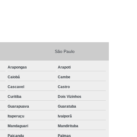
São Paulo
Arapongas
Arapoti
Caiobá
Cambe
Cascavel
Castro
Curitiba
Dois Vizinhos
Guarapuava
Guaratuba
Itaperuçu
Ivaiporã
Mandaguari
Mandirituba
Paiçandu
Palmas