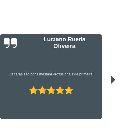
êndio
Projeto Executivo
s em Suportes para CFTV
portes para Controle de Acesso
etrônica
Suporte Técnico em TI
Jonas
Serviço de qualidade!