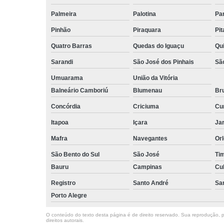
Palmeira
Palotina
Pa
Pinhão
Piraquara
Pi
Quatro Barras
Quedas do Iguaçu
Qu
Sarandi
São José dos Pinhais
Sã
Umuarama
União da Vitória
Balneário Camboriú
Blumenau
Br
Concórdia
Criciuma
Cur
Itapoa
Içara
Jar
Mafra
Navegantes
Or
São Bento do Sul
São José
Ti
Bauru
Campinas
Cu
Registro
Santo André
Sa
Porto Alegre
O conteúdo do texto desta página é de direito reservado. Sua reprodução, pa
direitos autorais
.