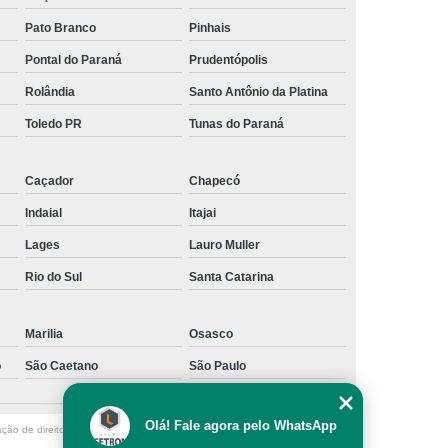
Pato Branco
Pinhais
Pontal do Paraná
Prudentópolis
Rolândia
Santo Antônio da Platina
Toledo PR
Tunas do Paraná
Caçador
Chapecó
Indaial
Itajai
Lages
Lauro Muller
Rio do Sul
Santa Catarina
Marilia
Osasco
o
São Caetano
São Paulo
Olá! Fale agora pelo WhatsApp
ação de direito autoral – artigo 184 do Código Penal –
Lei 9610/98 - Lei de