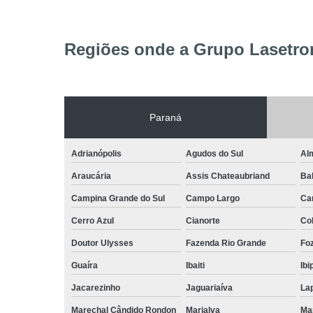
Regiões onde a Grupo Lasetron
Paraná
Adrianópolis
Agudos do Sul
Al
Araucária
Assis Chateaubriand
Ba
Campina Grande do Sul
Campo Largo
Ca
Cerro Azul
Cianorte
Co
Doutor Ulysses
Fazenda Rio Grande
Foz
Guaíra
Ibaiti
Ibi
Jacarezinho
Jaguariaíva
La
Marechal Cândido Rondon
Marialva
Ma