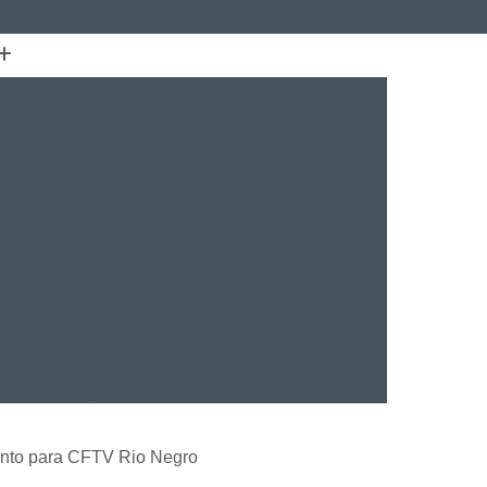
(41) 3015-7100
(41) 99134-0448
e
Certificação FLUKE
Fusão de Fibra
lação de Cabeamento Estruturado Furukawa
struturado Furukawa Curitiba
Estruturado Furukawa Paraná
rial
Instalação de Cabeamento Fibra óptica
TV
Projeto Cabeamento Estruturado
Instalação de Sistema de CFTV
Instalação de Sistema de CFTV Paraná
VR
Instalação e Treinamento Axis
Instalação e Treinamento em VMS
ento para CFTV Rio Negro
talação BVMS
Licenças Instalação Digifort