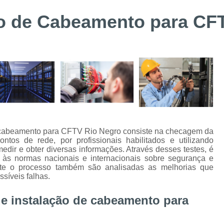
Suporte Técnico Digifort
Alarme de 
ão de Cabeamento para CF
Alarme de Incêndio BOSCH Curitiba
Instalação de Sistemas de Controle de Acesso
Instalação e Configuraçã
Instalação e Manutenção de Bis BOSC
Instalação e Manutenção de Catracas
Integração de Sistema de Controle
Instalação de Energia Solar
Instalação
de cabeamento para CFTV Rio Negro consiste na checagem da
tos de rede, por profissionais habilitados e utilizando
Instalação de Sistema de Aterramento
Inst
ir e obter diversas informações. Através desses testes, é
e às normas nacionais e internacionais sobre segurança e
Manutenção de Energia Solar Curitiba
nte o processo também são analisadas as melhorias que
ssíveis falhas.
Projeto e Instalação de SPDA
Alarme de Intrusão BOSCH
Alarme de
de instalação de cabeamento para
Alarme Fibra Perimetral
Cofres Eletrô