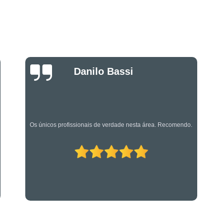
Projeto de Alarme de Inc
Serviços Especializado
Serviços Especializados em Su
Suporte Técnico em Segurança El
Luciano Rueda
Oliveira
Os caras são bons mesmo! Profissionais de primeira!