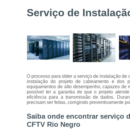
Serviços de
Serviço de Instalaç
instalação
de câmeras
de
segurança
Serviços
técnicos
O processo para obter a serviço de instalação 
instalação do projeto de cabeamento e dos pon
equipamentos de alto desempenho, capazes de med
possível ter a garantia de que o projeto atend
eficiência para a transmissão de dados. Dura
precisam ser feitas, corrigindo preventivamente po
Saiba onde encontrar serviço 
CFTV Rio Negro