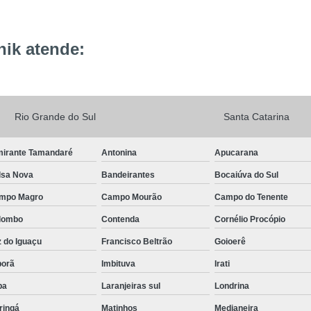
ik atende:
Rio Grande do Sul
Santa Catarina
mirante Tamandaré
Antonina
Apucarana
lsa Nova
Bandeirantes
Bocaiúva do Sul
mpo Magro
Campo Mourão
Campo do Tenente
lombo
Contenda
Cornélio Procópio
 do Iguaçu
Francisco Beltrão
Goioerê
porã
Imbituva
Irati
pa
Laranjeiras sul
Londrina
ringá
Matinhos
Medianeira