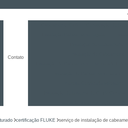
Cabeamento Cat6
Certificação de Red
Instalação Cabeamento Gigalan
Insta
o
Instalação de Cabeamento E
Instalação de Cabeamento 
Contato
Instalação de Cabeamento Estruturado Indust
Instalação de Cabeamento para CF
Empresa Certificada Milestone
Instalação de Sistema de CFTV Curitiba
Instalação e Configuração em D
Instalação e Treinamento em NVR
turado
certificação FLUKE
serviço de instalação de cabeam
Instalação LPR para CFTV
Licença Ins