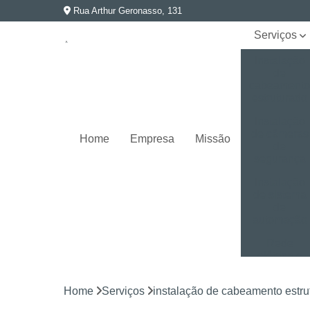
Rua Arthur Geronasso, 131
Serviços
Instalação
de
cabeament
estruturado
Instalação
de câmeras
Home
Empresa
Missão
de
segurança
Instalação
de sistema
de
automação
Rede
elétrica e
aterramento
Home
Serviços
instalação de cabeamento estru
Segurança
eletrônica