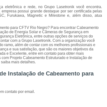
Instalação de Alarme Perimetral
Inst
a eletrônica e rede, no Grupo Lasetronik você encontra.
Instalação e Manutenção Cerca Elétrica Spee
empresa possui grande destaque por ser certificada pelas
 Furukawa, Magnetic e Milestone e, além disso, atua
Manutenção de Segurança Eletrônica Curitiba
Câmera para Acompanhamento de 
eamento para CFTV Rio Negro? Para encontrar Cabeamento
alação de Energia Solar e Câmeras de Segurança em
Instalação Câmeras Hikvision
Instalação 
Segurança Eletrônica, entre outras opções de serviços do
ontar com a Grupo Lasetronik. Com a organização você
Instalação de Câmera de Segurança Curitiba
do ramo, além de contar com os melhores profissionais e
ança e sua satisfação, que são os maiores objetivos da
Instalação de Câmeras Axis
da e Excelente, entre em contato para obter mais
os com Projeto Cabeamento Estruturado e Instalação de
Instalação de Sistem
e saiba mais detalhes.
Instalação e Configuração de Sistema para 
 de Instalação de Cabeamento para
Desenvolvimento de 
Desenvolvimento de Proje
Desenvolvimento de Projetos em Automação P
em contato por email.
Integração de VMS
Manutenção 