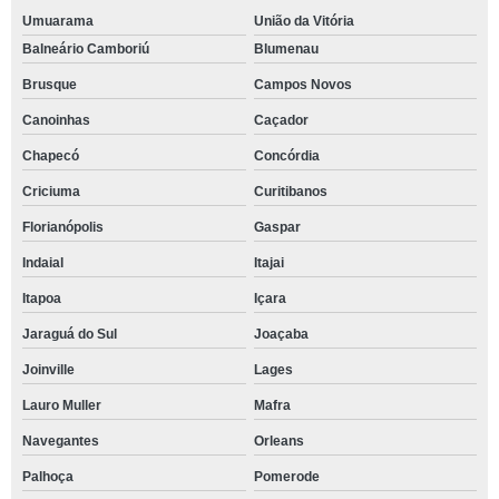
Umuarama
União da Vitória
Balneário Camboriú
Blumenau
Brusque
Campos Novos
Canoinhas
Caçador
Chapecó
Concórdia
Criciuma
Curitibanos
Florianópolis
Gaspar
Indaial
Itajai
Itapoa
Içara
Jaraguá do Sul
Joaçaba
Joinville
Lages
Lauro Muller
Mafra
Navegantes
Orleans
Palhoça
Pomerode