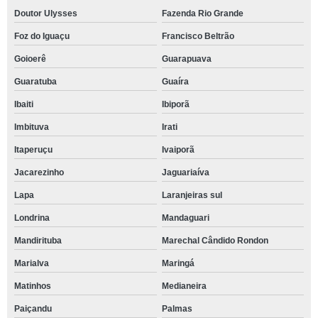
Doutor Ulysses
Fazenda Rio Grande
Foz do Iguaçu
Francisco Beltrão
Goioerê
Guarapuava
Guaratuba
Guaíra
Ibaiti
Ibiporã
Imbituva
Irati
Itaperuçu
Ivaiporã
Jacarezinho
Jaguariaíva
Lapa
Laranjeiras sul
Londrina
Mandaguari
Mandirituba
Marechal Cândido Rondon
Marialva
Maringá
Matinhos
Medianeira
Paiçandu
Palmas