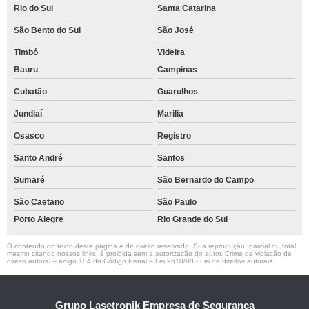
Rio do Sul
Santa Catarina
São Bento do Sul
São José
Timbó
Videira
Bauru
Campinas
Cubatão
Guarulhos
Jundiaí
Marilia
Osasco
Registro
Santo André
Santos
Sumaré
São Bernardo do Campo
São Caetano
São Paulo
Porto Alegre
Rio Grande do Sul
O conteúdo do texto desta página é de direito reservado. Sua reprodução, parcial ou total,
mesmo citando nossos links, é proibida sem a autorização do autor. Crime de violação de
direito autoral – artigo 184 do Código Penal –
Lei 9610/98 - Lei de direitos autorais
.
Grupo Lasetronik Empresa de Segurança