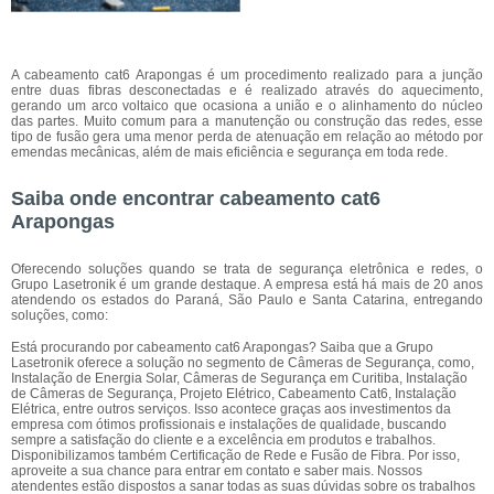
A cabeamento cat6 Arapongas é um procedimento realizado para a junção
entre duas fibras desconectadas e é realizado através do aquecimento,
gerando um arco voltaico que ocasiona a união e o alinhamento do núcleo
das partes. Muito comum para a manutenção ou construção das redes, esse
tipo de fusão gera uma menor perda de atenuação em relação ao método por
emendas mecânicas, além de mais eficiência e segurança em toda rede.
Saiba onde encontrar cabeamento cat6
Arapongas
Oferecendo soluções quando se trata de segurança eletrônica e redes, o
Grupo Lasetronik é um grande destaque. A empresa está há mais de 20 anos
atendendo os estados do Paraná, São Paulo e Santa Catarina, entregando
soluções, como:
Está procurando por cabeamento cat6 Arapongas? Saiba que a Grupo
Lasetronik oferece a solução no segmento de Câmeras de Segurança, como,
Instalação de Energia Solar, Câmeras de Segurança em Curitiba, Instalação
de Câmeras de Segurança, Projeto Elétrico, Cabeamento Cat6, Instalação
Elétrica, entre outros serviços. Isso acontece graças aos investimentos da
empresa com ótimos profissionais e instalações de qualidade, buscando
sempre a satisfação do cliente e a excelência em produtos e trabalhos.
Disponibilizamos também Certificação de Rede e Fusão de Fibra. Por isso,
aproveite a sua chance para entrar em contato e saber mais. Nossos
atendentes estão dispostos a sanar todas as suas dúvidas sobre os trabalhos