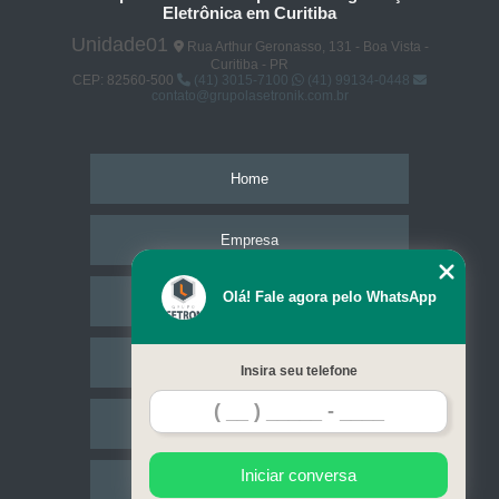
Eletrônica em Curitiba
Unidade01
Rua Arthur Geronasso, 131 - Boa Vista -
Curitiba - PR
CEP: 82560-500
(41) 3015-7100
(41) 99134-0448
contato@grupolasetronik.com.br
Home
Empresa
Olá! Fale agora pelo WhatsApp
Missão
Serviços
Insira seu telefone
Contato
Iniciar conversa
Mapa do site