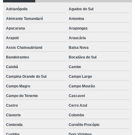
Adrianópolis
Agudos do Sul
Almirante Tamandaré
Antonina
Apucarana
Arapongas
Arapoti
Araucária
Assis Chateaubriand
Balsa Nova
Bandeirantes
Bocaiúva do Sul
Caiobá
Cambe
Campina Grande do Sul
Campo Largo
Campo Magro
Campo Mourão
Campo do Tenente
Cascavel
Castro
Cerro Azul
Cianorte
Colombo
Contenda
Cornélio Procópio
Curitiba
Dois Vizinhos