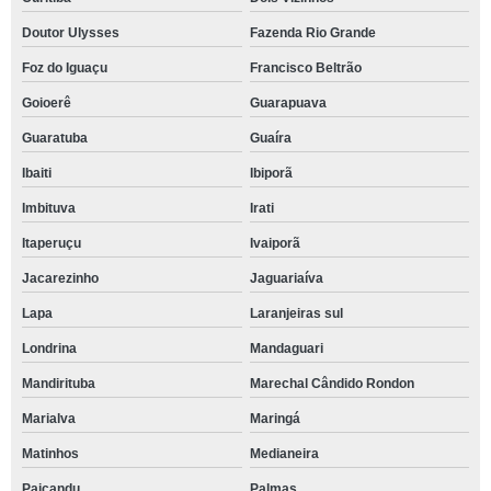
Doutor Ulysses
Fazenda Rio Grande
Foz do Iguaçu
Francisco Beltrão
Goioerê
Guarapuava
Guaratuba
Guaíra
Ibaiti
Ibiporã
Imbituva
Irati
Itaperuçu
Ivaiporã
Jacarezinho
Jaguariaíva
Lapa
Laranjeiras sul
Londrina
Mandaguari
Mandirituba
Marechal Cândido Rondon
Marialva
Maringá
Matinhos
Medianeira
Paiçandu
Palmas