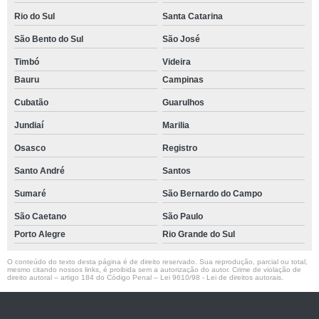
Rio do Sul
Santa Catarina
São Bento do Sul
São José
Timbó
Videira
Bauru
Campinas
Cubatão
Guarulhos
Jundiaí
Marilia
Osasco
Registro
Santo André
Santos
Sumaré
São Bernardo do Campo
São Caetano
São Paulo
Porto Alegre
Rio Grande do Sul
O conteúdo do texto desta página é de direito reservado. Sua reprodução, parcial ou total,
mesmo citando nossos links, é proibida sem a autorização do autor. Crime de violação de
direito autoral – artigo 184 do Código Penal –
Lei 9610/98 - Lei de direitos autorais
.