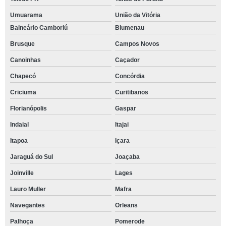
Umuarama
União da Vitória
Balneário Camboriú
Blumenau
Brusque
Campos Novos
Canoinhas
Caçador
Chapecó
Concórdia
Criciuma
Curitibanos
Florianópolis
Gaspar
Indaial
Itajai
Itapoa
Içara
Jaraguá do Sul
Joaçaba
Joinville
Lages
Lauro Muller
Mafra
Navegantes
Orleans
Palhoça
Pomerode