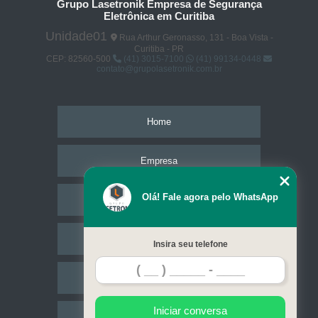
Grupo Lasetronik Empresa de Segurança
Eletrônica em Curitiba
Unidade01
Rua Arthur Geronasso, 131 - Boa Vista -
Curitiba - PR
CEP: 82560-500
(41) 3015-7100
(41) 99134-0448
contato@grupolasetronik.com.br
Home
Empresa
Olá! Fale agora pelo WhatsApp
Missão
Serviços
Insira seu telefone
Contato
Iniciar conversa
Mapa do site