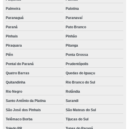
Palmeira
Palotina
Paranaguá
Paranavaí
Paraná
Pato Branco
Pinhais
Pinhão
Piraquara
Pitanga
Piên
Ponta Grossa
Pontal do Paraná
Prudentópolis
Quatro Barras
Quedas do Iguaçu
Quitandinha
Rio Branco do Sul
Rio Negro
Rolândia
Santo Antônio da Platina
Sarandi
São José dos Pinhais
São Mateus do Sul
Telêmaco Borba
Tijucas do Sul
Toledo PR
Tunas do Paraná