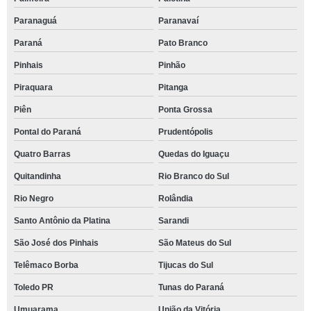
Paranaguá
Paranavaí
Paraná
Pato Branco
Pinhais
Pinhão
Piraquara
Pitanga
Piên
Ponta Grossa
Pontal do Paraná
Prudentópolis
Quatro Barras
Quedas do Iguaçu
Quitandinha
Rio Branco do Sul
Rio Negro
Rolândia
Santo Antônio da Platina
Sarandi
São José dos Pinhais
São Mateus do Sul
Telêmaco Borba
Tijucas do Sul
Toledo PR
Tunas do Paraná
Umuarama
União da Vitória