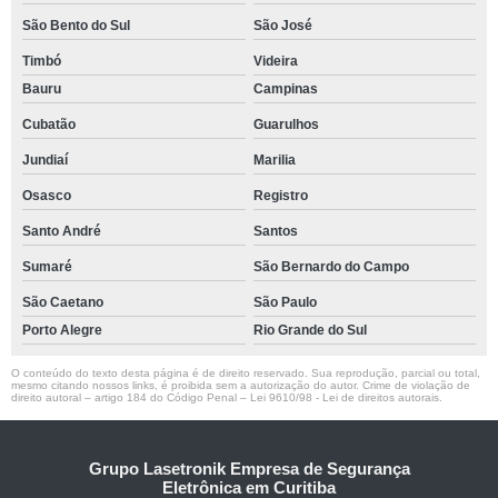
São Bento do Sul
São José
Timbó
Videira
Bauru
Campinas
Cubatão
Guarulhos
Jundiaí
Marilia
Osasco
Registro
Santo André
Santos
Sumaré
São Bernardo do Campo
São Caetano
São Paulo
Porto Alegre
Rio Grande do Sul
O conteúdo do texto desta página é de direito reservado. Sua reprodução, parcial ou total,
mesmo citando nossos links, é proibida sem a autorização do autor. Crime de violação de
direito autoral – artigo 184 do Código Penal –
Lei 9610/98 - Lei de direitos autorais
.
Grupo Lasetronik Empresa de Segurança
Eletrônica em Curitiba