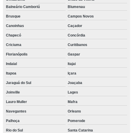
Balneário Camboriú
Blumenau
Brusque
Campos Novos
Canoinhas
Caçador
Chapecó
Concórdia
Criciuma
Curitibanos
Florianópolis
Gaspar
Indaial
Itajai
Itapoa
Içara
Jaraguá do Sul
Joaçaba
Joinville
Lages
Lauro Muller
Mafra
Navegantes
Orleans
Palhoça
Pomerode
Rio do Sul
Santa Catarina