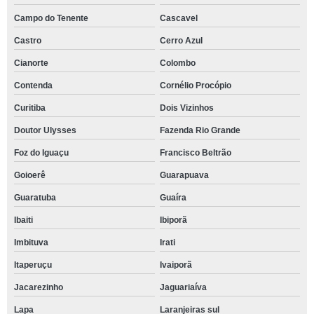
Campo do Tenente
Cascavel
Castro
Cerro Azul
Cianorte
Colombo
Contenda
Cornélio Procópio
Curitiba
Dois Vizinhos
Doutor Ulysses
Fazenda Rio Grande
Foz do Iguaçu
Francisco Beltrão
Goioerê
Guarapuava
Guaratuba
Guaíra
Ibaiti
Ibiporã
Imbituva
Irati
Itaperuçu
Ivaiporã
Jacarezinho
Jaguariaíva
Lapa
Laranjeiras sul