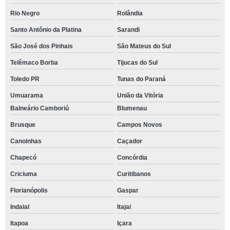
Rio Negro
Rolândia
Santo Antônio da Platina
Sarandi
São José dos Pinhais
São Mateus do Sul
Telêmaco Borba
Tijucas do Sul
Toledo PR
Tunas do Paraná
Umuarama
União da Vitória
Balneário Camboriú
Blumenau
Brusque
Campos Novos
Canoinhas
Caçador
Chapecó
Concórdia
Criciuma
Curitibanos
Florianópolis
Gaspar
Indaial
Itajai
Itapoa
Içara