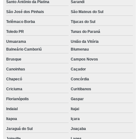
Santo Antônio da Platina
Sarandi
São José dos Pinhais
São Mateus do Sul
Telêmaco Borba
Tijucas do Sul
Toledo PR
Tunas do Paraná
Umuarama
União da Vitória
Balneário Camboriú
Blumenau
Brusque
Campos Novos
Canoinhas
Caçador
Chapecó
Concórdia
Criciuma
Curitibanos
Florianópolis
Gaspar
Indaial
Itajai
Itapoa
Içara
Jaraguá do Sul
Joaçaba
Joinville
Lages