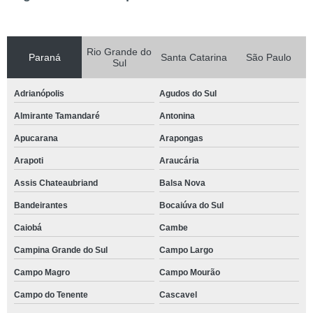
Rio Grande do
Paraná
Santa Catarina
São Paulo
Sul
Adrianópolis
Agudos do Sul
Almirante Tamandaré
Antonina
Apucarana
Arapongas
Arapoti
Araucária
Assis Chateaubriand
Balsa Nova
Bandeirantes
Bocaiúva do Sul
Caiobá
Cambe
Campina Grande do Sul
Campo Largo
Campo Magro
Campo Mourão
Campo do Tenente
Cascavel