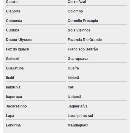
Castro
Cerro Azul
Cianorte
Colombo
Contenda
Cornélio Procópio
Curitiba
Dois Vizinhos
Doutor Ulysses
Fazenda Rio Grande
Foz do Iguaçu
Francisco Beltrão
Goioerê
Guarapuava
Guaratuba
Guaíra
Ibaiti
Ibiporã
Imbituva
Irati
Itaperuçu
Ivaiporã
Jacarezinho
Jaguariaíva
Lapa
Laranjeiras sul
Londrina
Mandaguari