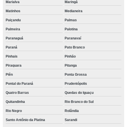
Marialva
Maringá
Matinhos
Medianeira
Paiçandu
Palmas
Palmeira
Palotina
Paranaguá
Paranavaí
Paraná
Pato Branco
Pinhais
Pinhão
Piraquara
Pitanga
Piên
Ponta Grossa
Pontal do Paraná
Prudentópolis
Quatro Barras
Quedas do Iguaçu
Quitandinha
Rio Branco do Sul
Rio Negro
Rolândia
Santo Antônio da Platina
Sarandi