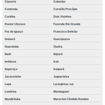
Cianorte
Colombo
Contenda
Cornélio Procópio
Curitiba
Dois Vizinhos
Doutor Ulysses
Fazenda Rio Grande
Foz do Iguaçu
Francisco Beltrão
Goioerê
Guarapuava
Guaratuba
Guaíra
Ibaiti
Ibiporã
Imbituva
Irati
Itaperuçu
Ivaiporã
Jacarezinho
Jaguariaíva
Lapa
Laranjeiras sul
Londrina
Mandaguari
Mandirituba
Marechal Cândido Rondon