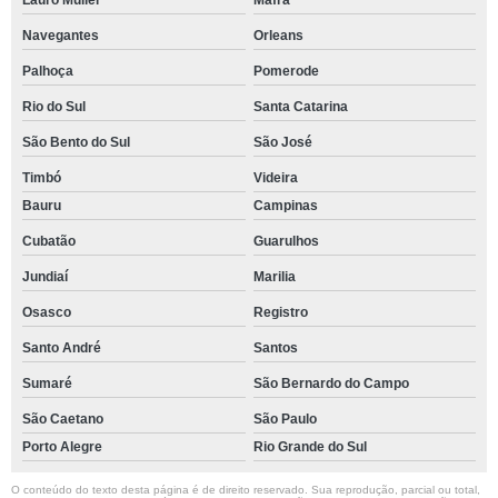
Lauro Muller
Mafra
Navegantes
Orleans
Palhoça
Pomerode
Rio do Sul
Santa Catarina
São Bento do Sul
São José
Timbó
Videira
Bauru
Campinas
Cubatão
Guarulhos
Jundiaí
Marilia
Osasco
Registro
Santo André
Santos
Sumaré
São Bernardo do Campo
São Caetano
São Paulo
Porto Alegre
Rio Grande do Sul
O conteúdo do texto desta página é de direito reservado. Sua reprodução, parcial ou total,