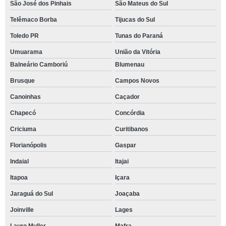
São José dos Pinhais
São Mateus do Sul
Telêmaco Borba
Tijucas do Sul
Toledo PR
Tunas do Paraná
Umuarama
União da Vitória
Balneário Camboriú
Blumenau
Brusque
Campos Novos
Canoinhas
Caçador
Chapecó
Concórdia
Criciuma
Curitibanos
Florianópolis
Gaspar
Indaial
Itajai
Itapoa
Içara
Jaraguá do Sul
Joaçaba
Joinville
Lages