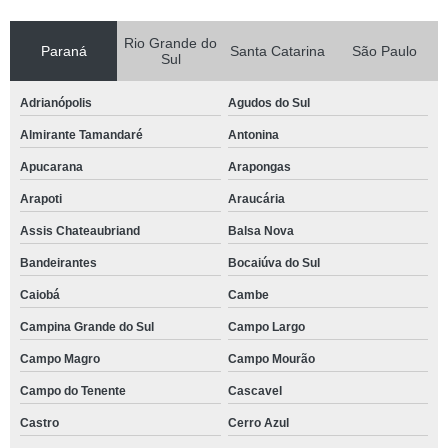
Rio Grande do
Paraná
Santa Catarina
São Paulo
Sul
Adrianópolis
Agudos do Sul
Almirante Tamandaré
Antonina
Apucarana
Arapongas
Arapoti
Araucária
Assis Chateaubriand
Balsa Nova
Bandeirantes
Bocaiúva do Sul
Caiobá
Cambe
Campina Grande do Sul
Campo Largo
Campo Magro
Campo Mourão
Campo do Tenente
Cascavel
Castro
Cerro Azul