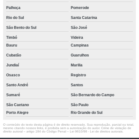
Palhoça
Pomerode
Rio do Sul
Santa Catarina
São Bento do Sul
São José
Timbó
Videira
Bauru
Campinas
Cubatão
Guarulhos
Jundiaí
Marilia
Osasco
Registro
Santo André
Santos
Sumaré
São Bernardo do Campo
São Caetano
São Paulo
Porto Alegre
Rio Grande do Sul
O conteúdo do texto desta página é de direito reservado. Sua reprodução, parcial ou total,
mesmo citando nossos links, é proibida sem a autorização do autor. Crime de violação de
direito autoral – artigo 184 do Código Penal –
Lei 9610/98 - Lei de direitos autorais
.