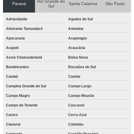
Rio Grande do
Paraná
Santa Catarina
São Paulo
Sul
Adrianópolis
Agudos do Sul
Almirante Tamandaré
Antonina
Apucarana
Arapongas
Arapoti
Araucária
Assis Chateaubriand
Balsa Nova
Bandeirantes
Bocaiúva do Sul
Caiobá
Cambe
Campina Grande do Sul
Campo Largo
Campo Magro
Campo Mourão
Campo do Tenente
Cascavel
Castro
Cerro Azul
Cianorte
Colombo