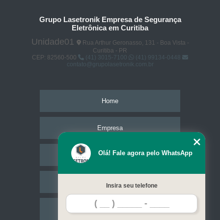
Grupo Lasetronik Empresa de Segurança
Eletrônica em Curitiba
Unidade01
Rua Arthur Geronasso, 131 - Boa Vista -
Curitiba - PR
CEP: 82560-500
(41) 3015-7100
(41) 99134-0448
contato@grupolasetronik.com.br
Home
Empresa
Olá! Fale agora pelo WhatsApp
Missão
Serviços
Insira seu telefone
Contato