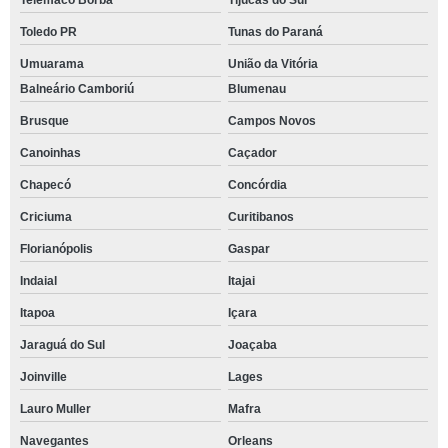
Telêmaco Borba
Tijucas do Sul
Toledo PR
Tunas do Paraná
Umuarama
União da Vitória
Balneário Camboriú
Blumenau
Brusque
Campos Novos
Canoinhas
Caçador
Chapecó
Concórdia
Criciuma
Curitibanos
Florianópolis
Gaspar
Indaial
Itajai
Itapoa
Içara
Jaraguá do Sul
Joaçaba
Joinville
Lages
Lauro Muller
Mafra
Navegantes
Orleans