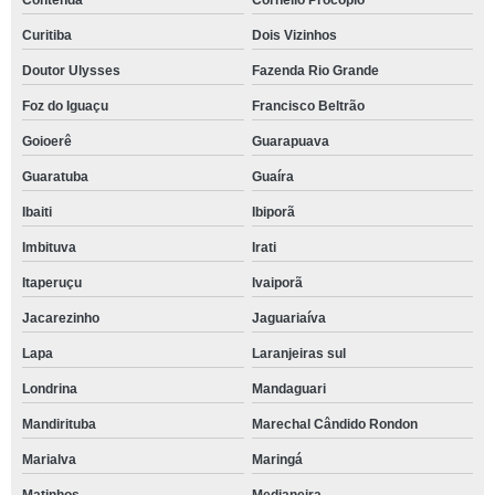
Contenda
Cornélio Procópio
Curitiba
Dois Vizinhos
Doutor Ulysses
Fazenda Rio Grande
Foz do Iguaçu
Francisco Beltrão
Goioerê
Guarapuava
Guaratuba
Guaíra
Ibaiti
Ibiporã
Imbituva
Irati
Itaperuçu
Ivaiporã
Jacarezinho
Jaguariaíva
Lapa
Laranjeiras sul
Londrina
Mandaguari
Mandirituba
Marechal Cândido Rondon
Marialva
Maringá