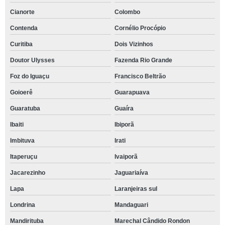
Cianorte
Colombo
Contenda
Cornélio Procópio
Curitiba
Dois Vizinhos
Doutor Ulysses
Fazenda Rio Grande
Foz do Iguaçu
Francisco Beltrão
Goioerê
Guarapuava
Guaratuba
Guaíra
Ibaiti
Ibiporã
Imbituva
Irati
Itaperuçu
Ivaiporã
Jacarezinho
Jaguariaíva
Lapa
Laranjeiras sul
Londrina
Mandaguari
Mandirituba
Marechal Cândido Rondon