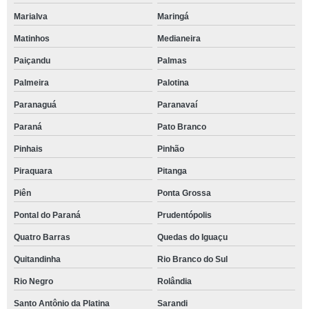
Marialva
Maringá
Matinhos
Medianeira
Paiçandu
Palmas
Palmeira
Palotina
Paranaguá
Paranavaí
Paraná
Pato Branco
Pinhais
Pinhão
Piraquara
Pitanga
Piên
Ponta Grossa
Pontal do Paraná
Prudentópolis
Quatro Barras
Quedas do Iguaçu
Quitandinha
Rio Branco do Sul
Rio Negro
Rolândia
Santo Antônio da Platina
Sarandi