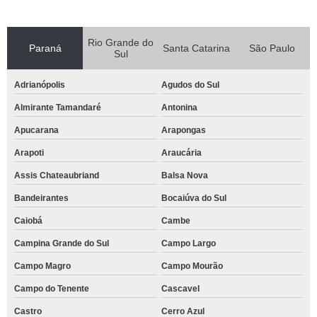
Rio Grande do
Paraná
Santa Catarina
São Paulo
Sul
Adrianópolis
Agudos do Sul
Almirante Tamandaré
Antonina
Apucarana
Arapongas
Arapoti
Araucária
Assis Chateaubriand
Balsa Nova
Bandeirantes
Bocaiúva do Sul
Caiobá
Cambe
Campina Grande do Sul
Campo Largo
Campo Magro
Campo Mourão
Campo do Tenente
Cascavel
Castro
Cerro Azul