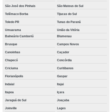
São José dos Pinhais
São Mateus do Sul
Telêmaco Borba
Tijucas do Sul
Toledo PR
Tunas do Paraná
Umuarama
União da Vitória
Balneário Camboriú
Blumenau
Brusque
Campos Novos
Canoinhas
Caçador
Chapecó
Concórdia
Criciuma
Curitibanos
Florianópolis
Gaspar
Indaial
Itajai
Itapoa
Içara
Jaraguá do Sul
Joaçaba
Joinville
Lages