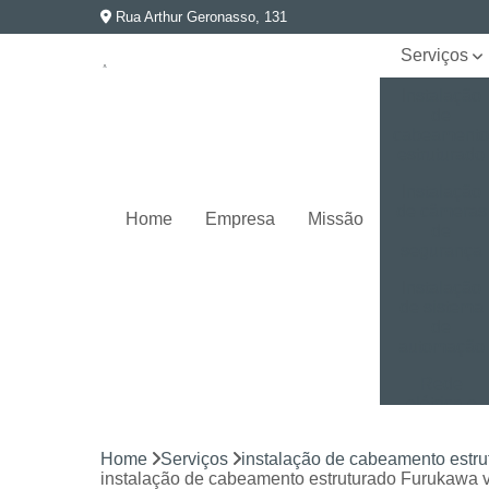
Rua Arthur Geronasso, 131
Serviços
Instalação
de
cabeament
estruturado
Instalação
de câmeras
Home
Empresa
Missão
de
segurança
Instalação
de sistema
de
automação
Rede
elétrica e
aterramento
Home
Serviços
instalação de cabeamento estru
Segurança
instalação de cabeamento estruturado Furukawa 
eletrônica