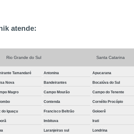
ik atende:
Rio Grande do Sul
Santa Catarina
mirante Tamandaré
Antonina
Apucarana
lsa Nova
Bandeirantes
Bocaiúva do Sul
mpo Magro
Campo Mourão
Campo do Tenente
lombo
Contenda
Cornélio Procópio
 do Iguaçu
Francisco Beltrão
Goioerê
porã
Imbituva
Irati
pa
Laranjeiras sul
Londrina