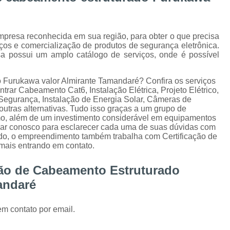
Instalação de Alarme Perimetral
Inst
Instalação e Manutenção Cerca Elétrica Spee
presa reconhecida em sua região, para obter o que precisa
Manutenção de Segurança Eletrônica Curitiba
iços e comercialização de produtos de segurança eletrônica.
 possui um amplo catálogo de serviços, onde é possível
Câmera para Acompanhamento de 
Instalação Câmeras Hikvision
Instalação 
 Furukawa valor Almirante Tamandaré? Confira os serviços
trar Cabeamento Cat6, Instalação Elétrica, Projeto Elétrico,
Instalação de Câmera de Segurança Curitiba
Segurança, Instalação de Energia Solar, Câmeras de
outras alternativas. Tudo isso graças a um grupo de
Instalação de Câmeras Axis
amo, além de um investimento considerável em equipamentos
Instalação de Sistem
alar conosco para esclarecer cada uma de suas dúvidas com
tado, o empreendimento também trabalha com Certificação de
Instalação e Configuração de Sistema para 
mais entrando em contato.
Desenvolvimento de 
ção de Cabeamento Estruturado
Desenvolvimento de Proje
andaré
Desenvolvimento de Projetos em Automação P
em contato por email.
Integração de VMS
Manutenção 