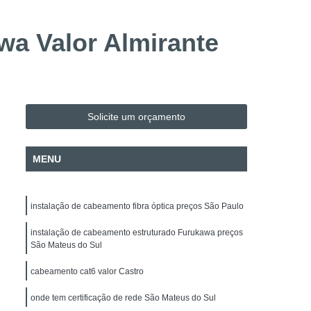
Evacuação
Alarme de Incêndio BOSCH
Alarme de Incêndio BOSCH Paraná
wa Valor Almirante
Instalação e Configuração de Mapa Sinótico
o de Sistema de Automação
H
Instalação e Manutenção de Cancela
Solicite um orçamento
Instalação e Manutenção de Commbox
 de Acesso
Empresa de Facilities
MENU
 de Fotovoltaico
Instalação de Para-raio
alação Elétrica
Manutenção de Energia Solar
instalação de cabeamento fibra óptica preços São Paulo
Manutenção de Energia Solar Paraná
instalação de cabeamento estruturado Furukawa preços
Projeto Elétrico
Projeto SPDA
São Mateus do Sul
 Intrusão DSC
Alarme Fibra Microwave
cabeamento cat6 valor Castro
nicos
Empresa de Segurança Eletrônica
onde tem certificação de rede São Mateus do Sul