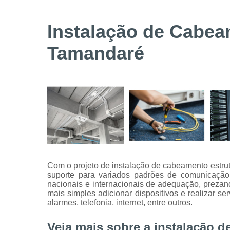
Serviços de
instalação
Instalação de Cabea
de câmeras
de
Tamandaré
segurança
Serviços
técnicos
Com o projeto de instalação de cabeamento estru
suporte para variados padrões de comunicaçã
nacionais e internacionais de adequação, prezand
mais simples adicionar dispositivos e realizar s
alarmes, telefonia, internet, entre outros.
Veja mais sobre a instalação 