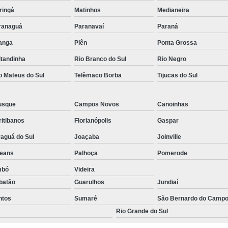
ringá
Matinhos
Medianeira
ranaguá
Paranavaí
Paraná
tanga
Piên
Ponta Grossa
itandinha
Rio Branco do Sul
Rio Negro
o Mateus do Sul
Telêmaco Borba
Tijucas do Sul
usque
Campos Novos
Canoinhas
itibanos
Florianópolis
Gaspar
aguá do Sul
Joaçaba
Joinville
leans
Palhoça
Pomerode
mbó
Videira
batão
Guarulhos
Jundiaí
ntos
Sumaré
São Bernardo do Camp
Rio Grande do Sul