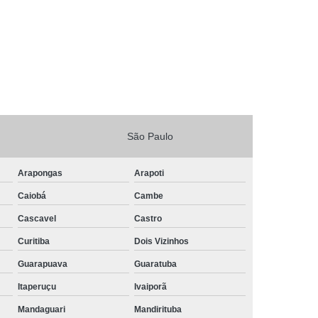
São Paulo
Arapongas
Arapoti
Caiobá
Cambe
Cascavel
Castro
Curitiba
Dois Vizinhos
Guarapuava
Guaratuba
Itaperuçu
Ivaiporã
Mandaguari
Mandirituba