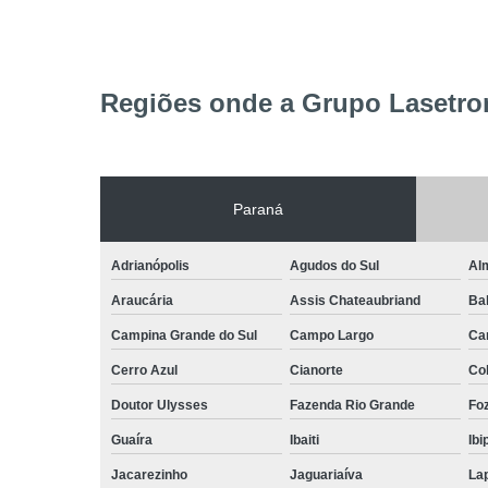
Regiões onde a Grupo Lasetron
Paraná
Adrianópolis
Agudos do Sul
Al
Araucária
Assis Chateaubriand
Ba
Campina Grande do Sul
Campo Largo
Ca
Cerro Azul
Cianorte
Co
Doutor Ulysses
Fazenda Rio Grande
Foz
Guaíra
Ibaiti
Ibi
Jacarezinho
Jaguariaíva
La