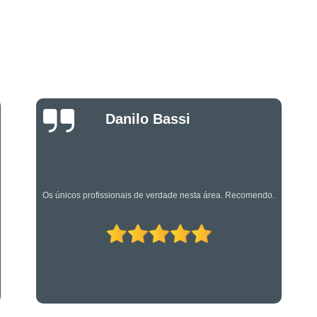
Projeto de Alarme de Inc
Serviços Especializado
Serviços Especializados em Su
Suporte Técnico em Segurança El
Luciano Rueda
Oliveira
Os caras são bons mesmo! Profissionais de primeira!