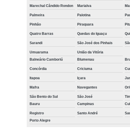
Marechal Cândido Rondon
Marialva
Ma
Palmeira
Palotina
Pa
Pinhão
Piraquara
Pi
Quatro Barras
Quedas do Iguaçu
Qu
Sarandi
São José dos Pinhais
Sã
Umuarama
União da Vitória
Balneário Camboriú
Blumenau
Br
Concórdia
Criciuma
Cur
Itapoa
Içara
Jar
Mafra
Navegantes
Or
São Bento do Sul
São José
Ti
Bauru
Campinas
Cu
Registro
Santo André
Sa
Porto Alegre