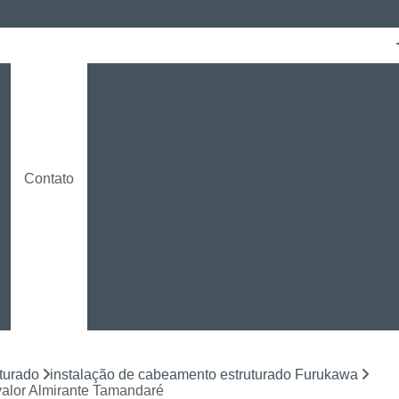
Cabeamento Cat6
Certificação de Red
Instalação Cabeamento Gigalan
Insta
o
Instalação de Cabeamento E
Instalação de Cabeamento 
Contato
Instalação de Cabeamento Estruturado Indust
Instalação de Cabeamento para CF
Empresa Certificada Milestone
Instalação de Sistema de CFTV Curitiba
Instalação e Configuração em D
Instalação e Treinamento em NVR
turado
instalação de cabeamento estruturado Furukawa
Instalação LPR para CFTV
Licença Ins
valor Almirante Tamandaré