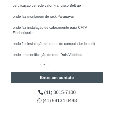
alação de Sistemas de Alarmes de Intrusão
certificação de rede valor Francisco Beltrão
drite
Manutenção de Segurança Eletrônica
onde faz montagem de rack Paranavaí
Manutenção de Segurança Eletrônica Paraná
onde faz instalação de cabeamento para CFTV
Obras
Instalação Câmeras BOSCH
Florianópolis
de CFTV
Instalação de Câmera de Segurança
onde faz instalação de redes de computador Ibiporã
Instalação de Câmera de Segurança Paraná
onde tem certificação de rede Dois Vizinhos
Instalação de Câmeras Intelbras
montagem de rack Castro
a de Análise de Vídeo
Entre em contato
Contagem de Pessoas
Timelapse para Obras
Projetos em Automação
(41) 3015-7100
(41) 99134-0448
tos em Automação Curitiba
araná
Engenharia em Projetos de Segurança
Preventiva em Segurança Eletrônica