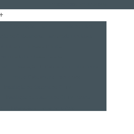
(41) 3015-7100
(41) 99134-0448
e
Certificação FLUKE
Fusão de Fibra
lação de Cabeamento Estruturado Furukawa
struturado Furukawa Curitiba
Estruturado Furukawa Paraná
rial
Instalação de Cabeamento Fibra óptica
TV
Projeto Cabeamento Estruturado
Instalação de Sistema de CFTV
Instalação de Sistema de CFTV Paraná
VR
Instalação e Treinamento Axis
Instalação e Treinamento em VMS
talação BVMS
Licenças Instalação Digifort