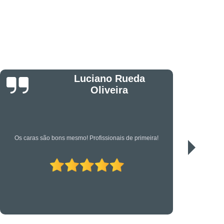
êndio
Projeto Executivo
s em Suportes para CFTV
portes para Controle de Acesso
etrônica
Suporte Técnico em TI
Jonas
Serviço de qualidade!