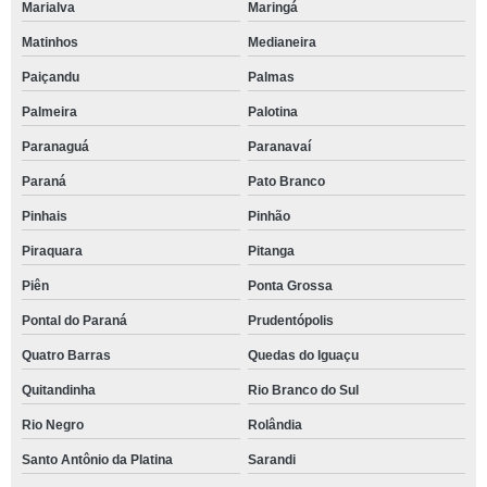
Marialva
Maringá
Matinhos
Medianeira
Paiçandu
Palmas
Palmeira
Palotina
Paranaguá
Paranavaí
Paraná
Pato Branco
Pinhais
Pinhão
Piraquara
Pitanga
Piên
Ponta Grossa
Pontal do Paraná
Prudentópolis
Quatro Barras
Quedas do Iguaçu
Quitandinha
Rio Branco do Sul
Rio Negro
Rolândia
Santo Antônio da Platina
Sarandi