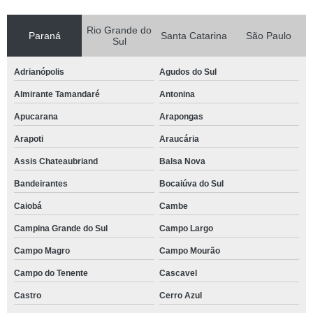
Rio Grande do
Paraná
Santa Catarina
São Paulo
Sul
Adrianópolis
Agudos do Sul
Almirante Tamandaré
Antonina
Apucarana
Arapongas
Arapoti
Araucária
Assis Chateaubriand
Balsa Nova
Bandeirantes
Bocaiúva do Sul
Caiobá
Cambe
Campina Grande do Sul
Campo Largo
Campo Magro
Campo Mourão
Campo do Tenente
Cascavel
Castro
Cerro Azul