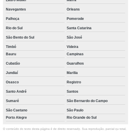
Lauro Muller
Mafra
Navegantes
Orleans
Palhoça
Pomerode
Rio do Sul
Santa Catarina
São Bento do Sul
São José
Timbó
Videira
Bauru
Campinas
Cubatão
Guarulhos
Jundiaí
Marilia
Osasco
Registro
Santo André
Santos
Sumaré
São Bernardo do Campo
São Caetano
São Paulo
Porto Alegre
Rio Grande do Sul
O conteúdo do texto desta página é de direito reservado. Sua reprodução, parcial ou total,