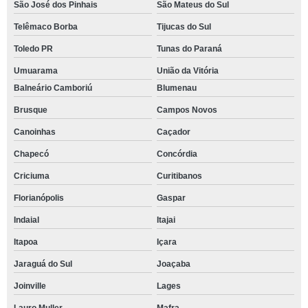
São José dos Pinhais
São Mateus do Sul
Telêmaco Borba
Tijucas do Sul
Toledo PR
Tunas do Paraná
Umuarama
União da Vitória
Balneário Camboriú
Blumenau
Brusque
Campos Novos
Canoinhas
Caçador
Chapecó
Concórdia
Criciuma
Curitibanos
Florianópolis
Gaspar
Indaial
Itajai
Itapoa
Içara
Jaraguá do Sul
Joaçaba
Joinville
Lages