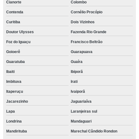
Cianorte
Colombo
Contenda
Cornélio Procópio
Curitiba
Dois Vizinhos
Doutor Ulysses
Fazenda Rio Grande
Foz do Iguaçu
Francisco Beltrão
Goioerê
Guarapuava
Guaratuba
Guaíra
Ibaiti
Ibiporã
Imbituva
Irati
Itaperuçu
Ivaiporã
Jacarezinho
Jaguariaíva
Lapa
Laranjeiras sul
Londrina
Mandaguari
Mandirituba
Marechal Cândido Rondon