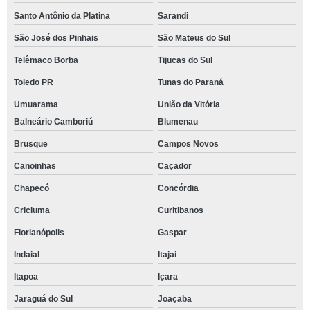
Santo Antônio da Platina
Sarandi
São José dos Pinhais
São Mateus do Sul
Telêmaco Borba
Tijucas do Sul
Toledo PR
Tunas do Paraná
Umuarama
União da Vitória
Balneário Camboriú
Blumenau
Brusque
Campos Novos
Canoinhas
Caçador
Chapecó
Concórdia
Criciuma
Curitibanos
Florianópolis
Gaspar
Indaial
Itajai
Itapoa
Içara
Jaraguá do Sul
Joaçaba