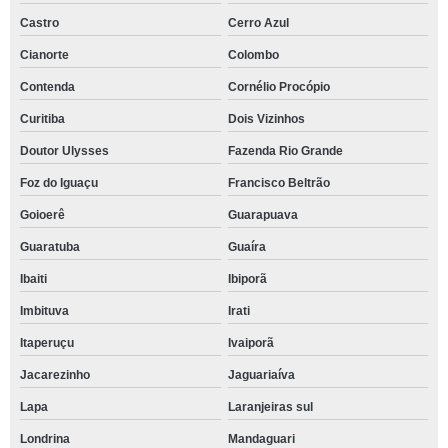
Castro
Cerro Azul
Cianorte
Colombo
Contenda
Cornélio Procópio
Curitiba
Dois Vizinhos
Doutor Ulysses
Fazenda Rio Grande
Foz do Iguaçu
Francisco Beltrão
Goioerê
Guarapuava
Guaratuba
Guaíra
Ibaiti
Ibiporã
Imbituva
Irati
Itaperuçu
Ivaiporã
Jacarezinho
Jaguariaíva
Lapa
Laranjeiras sul
Londrina
Mandaguari