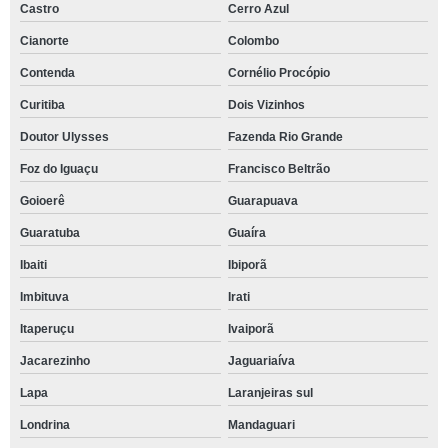
Castro
Cerro Azul
Cianorte
Colombo
Contenda
Cornélio Procópio
Curitiba
Dois Vizinhos
Doutor Ulysses
Fazenda Rio Grande
Foz do Iguaçu
Francisco Beltrão
Goioerê
Guarapuava
Guaratuba
Guaíra
Ibaiti
Ibiporã
Imbituva
Irati
Itaperuçu
Ivaiporã
Jacarezinho
Jaguariaíva
Lapa
Laranjeiras sul
Londrina
Mandaguari