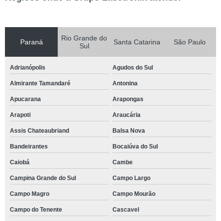
Rio Grande do
Paraná
Santa Catarina
São Paulo
Sul
Adrianópolis
Agudos do Sul
Almirante Tamandaré
Antonina
Apucarana
Arapongas
Arapoti
Araucária
Assis Chateaubriand
Balsa Nova
Bandeirantes
Bocaiúva do Sul
Caiobá
Cambe
Campina Grande do Sul
Campo Largo
Campo Magro
Campo Mourão
Campo do Tenente
Cascavel