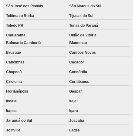
São José dos Pinhais
São Mateus do Sul
Telêmaco Borba
Tijucas do Sul
Toledo PR
Tunas do Paraná
Umuarama
União da Vitória
Balneário Camboriú
Blumenau
Brusque
Campos Novos
Canoinhas
Caçador
Chapecó
Concórdia
Criciuma
Curitibanos
Florianópolis
Gaspar
Indaial
Itajai
Itapoa
Içara
Jaraguá do Sul
Joaçaba
Joinville
Lages