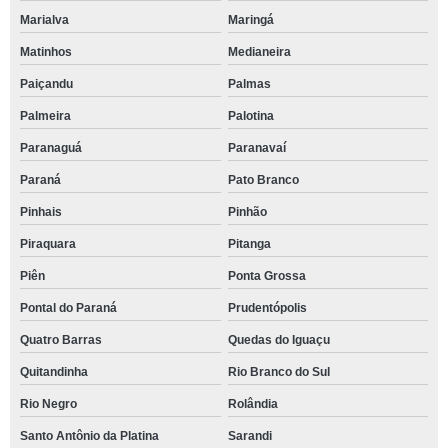
Marialva
Maringá
Matinhos
Medianeira
Paiçandu
Palmas
Palmeira
Palotina
Paranaguá
Paranavaí
Paraná
Pato Branco
Pinhais
Pinhão
Piraquara
Pitanga
Piên
Ponta Grossa
Pontal do Paraná
Prudentópolis
Quatro Barras
Quedas do Iguaçu
Quitandinha
Rio Branco do Sul
Rio Negro
Rolândia
Santo Antônio da Platina
Sarandi