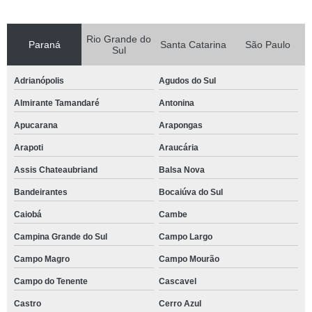
Rio Grande do
Paraná
Santa Catarina
São Paulo
Sul
Adrianópolis
Agudos do Sul
Almirante Tamandaré
Antonina
Apucarana
Arapongas
Arapoti
Araucária
Assis Chateaubriand
Balsa Nova
Bandeirantes
Bocaiúva do Sul
Caiobá
Cambe
Campina Grande do Sul
Campo Largo
Campo Magro
Campo Mourão
Campo do Tenente
Cascavel
Castro
Cerro Azul