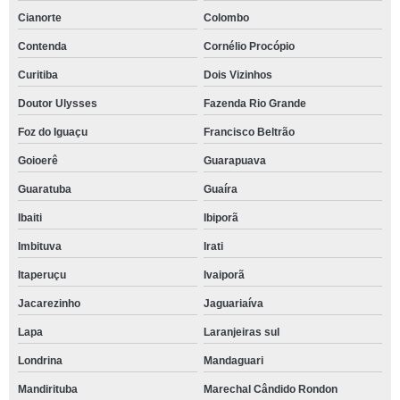
Cianorte
Colombo
Contenda
Cornélio Procópio
Curitiba
Dois Vizinhos
Doutor Ulysses
Fazenda Rio Grande
Foz do Iguaçu
Francisco Beltrão
Goioerê
Guarapuava
Guaratuba
Guaíra
Ibaiti
Ibiporã
Imbituva
Irati
Itaperuçu
Ivaiporã
Jacarezinho
Jaguariaíva
Lapa
Laranjeiras sul
Londrina
Mandaguari
Mandirituba
Marechal Cândido Rondon