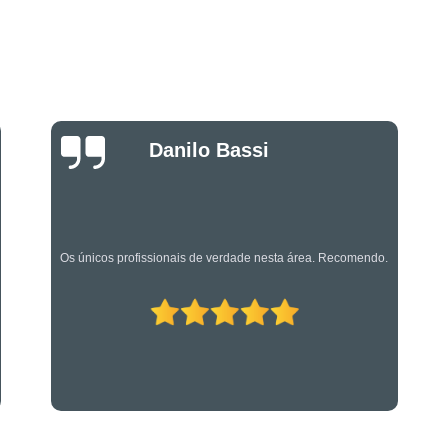
Projeto de Alarme de Inc
Serviços Especializado
Serviços Especializados em Su
Suporte Técnico em Segurança El
Luciano Rueda
Oliveira
Os caras são bons mesmo! Profissionais de primeira!