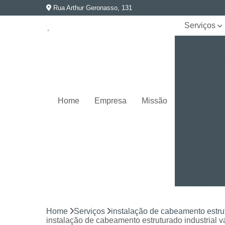
Rua Arthur Geronasso, 131
Serviços
Instalação
de
cabeament
estruturado
Instalação
de câmeras
Home
Empresa
Missão
de
segurança
Instalação
de sistema
de
automação
Rede
elétrica e
aterramento
Home
Serviços
instalação de cabeamento estru
Segurança
instalação de cabeamento estruturado industrial 
eletrônica