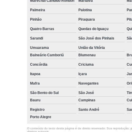
Marechal Cândido Rondon
Marialva
Ma
Palmeira
Palotina
Pa
Pinhão
Piraquara
Pi
Quatro Barras
Quedas do Iguaçu
Qu
Sarandi
São José dos Pinhais
Sã
Umuarama
União da Vitória
Balneário Camboriú
Blumenau
Br
Concórdia
Criciuma
Cur
Itapoa
Içara
Jar
Mafra
Navegantes
Or
São Bento do Sul
São José
Ti
Bauru
Campinas
Cu
Registro
Santo André
Sa
Porto Alegre
O conteúdo do texto desta página é de direito reservado. Sua reprodução, pa
direitos autorais
.