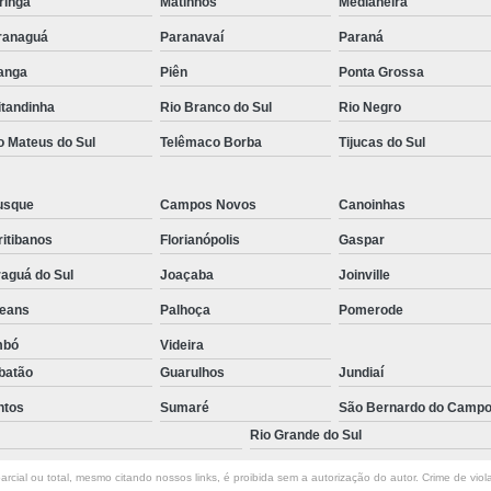
ringá
Matinhos
Medianeira
ranaguá
Paranavaí
Paraná
tanga
Piên
Ponta Grossa
itandinha
Rio Branco do Sul
Rio Negro
o Mateus do Sul
Telêmaco Borba
Tijucas do Sul
usque
Campos Novos
Canoinhas
itibanos
Florianópolis
Gaspar
aguá do Sul
Joaçaba
Joinville
leans
Palhoça
Pomerode
mbó
Videira
batão
Guarulhos
Jundiaí
ntos
Sumaré
São Bernardo do Camp
Rio Grande do Sul
rcial ou total, mesmo citando nossos links, é proibida sem a autorização do autor. Crime de viol