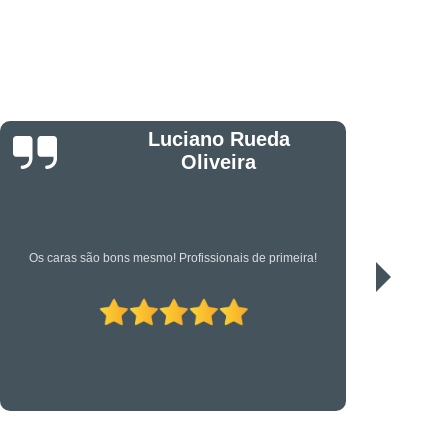
êndio
Projeto Executivo
s em Suportes para CFTV
portes para Controle de Acesso
etrônica
Suporte Técnico em TI
Jonas
Serviço de qualidade!