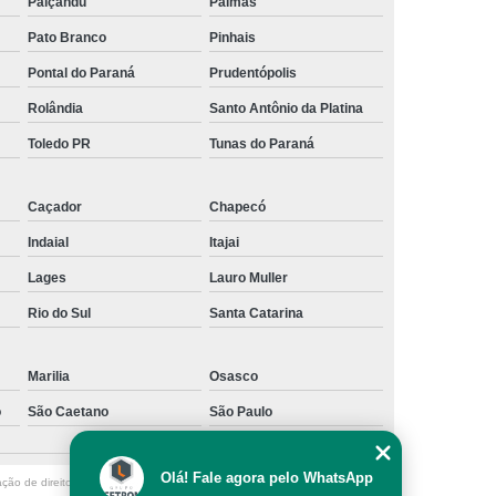
Paiçandu
Palmas
Pato Branco
Pinhais
Pontal do Paraná
Prudentópolis
Rolândia
Santo Antônio da Platina
Toledo PR
Tunas do Paraná
Caçador
Chapecó
Indaial
Itajai
Lages
Lauro Muller
Rio do Sul
Santa Catarina
Marilia
Osasco
o
São Caetano
São Paulo
Olá! Fale agora pelo WhatsApp
ação de direito autoral – artigo 184 do Código Penal –
Lei 9610/98 - Lei de