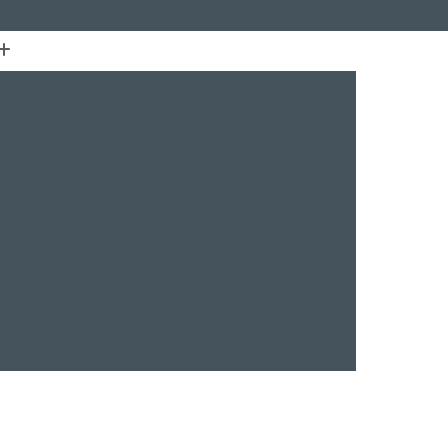
(41) 3015-7100
(41) 99134-0448
e
Certificação FLUKE
Fusão de Fibra
lação de Cabeamento Estruturado Furukawa
struturado Furukawa Curitiba
Estruturado Furukawa Paraná
rial
Instalação de Cabeamento Fibra óptica
TV
Projeto Cabeamento Estruturado
Instalação de Sistema de CFTV
Instalação de Sistema de CFTV Paraná
VR
Instalação e Treinamento Axis
Instalação e Treinamento em VMS
talação BVMS
Licenças Instalação Digifort