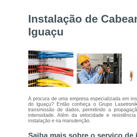
Serviços de
instalação
Instalação de Cabea
de câmeras
de
Iguaçu
segurança
Serviços
técnicos
À procura de uma empresa especializada em inst
do Iguaçu? Então conheça o Grupo Lasetronik
transmissão de dados, permitindo a propagaç
intensidade. Além da velocidade e resistência
instalação e na manutenção.
Saiba mais sobre o serviço de