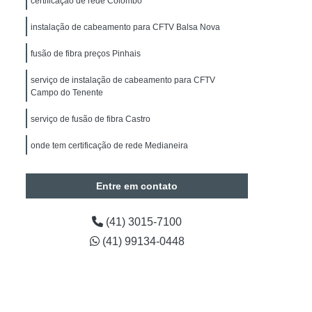
certificação de rede Colombo
alação de Sistemas de Alarmes de Intrusão
instalação de cabeamento para CFTV Balsa Nova
drite
Manutenção de Segurança Eletrônica
Manutenção de Segurança Eletrônica Paraná
fusão de fibra preços Pinhais
Obras
Instalação Câmeras BOSCH
serviço de instalação de cabeamento para CFTV
Campo do Tenente
de CFTV
Instalação de Câmera de Segurança
serviço de fusão de fibra Castro
Instalação de Câmera de Segurança Paraná
onde tem certificação de rede Medianeira
Instalação de Câmeras Intelbras
a de Análise de Vídeo
Entre em contato
Contagem de Pessoas
Timelapse para Obras
Projetos em Automação
(41) 3015-7100
(41) 99134-0448
tos em Automação Curitiba
araná
Engenharia em Projetos de Segurança
Preventiva em Segurança Eletrônica