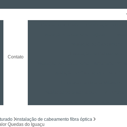
Cabeamento Cat6
Certificação de Red
Instalação Cabeamento Gigalan
Insta
o
Instalação de Cabeamento E
Instalação de Cabeamento 
Contato
Instalação de Cabeamento Estruturado Indust
Instalação de Cabeamento para CF
Empresa Certificada Milestone
Instalação de Sistema de CFTV Curitiba
Instalação e Configuração em D
Instalação e Treinamento em NVR
turado
instalação de cabeamento fibra óptica
Instalação LPR para CFTV
Licença Ins
valor Quedas do Iguaçu