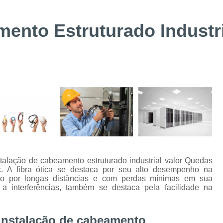
Suporte Técnico Digifort
Alarme de 
Alarme de Incêndio BOSCH Curitiba
mento Estruturado Industr
Instalação de Sistemas de Controle de Acesso
Instalação e Configuraçã
Instalação e Manutenção de Bis BOSC
Instalação e Manutenção de Catracas
Integração de Sistema de Controle
Instalação de Energia Solar
Instalação
Instalação de Sistema de Aterramento
Inst
Manutenção de Energia Solar Curitiba
alação de cabeamento estruturado industrial valor Quedas
. A fibra ótica se destaca por seu alto desempenho na
Projeto e Instalação de SPDA
ão por longas distâncias e com perdas mínimas em sua
 a interferências, também se destaca pela facilidade na
Alarme de Intrusão BOSCH
Alarme de
Alarme Fibra Perimetral
Cofres Eletrô
 instalação de cabeamento