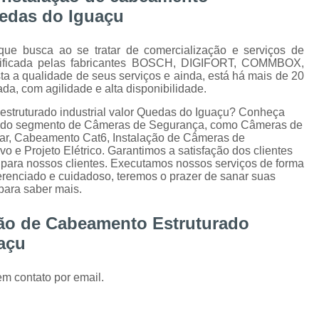
Instalação de Alarme Perimetral
Inst
uedas do Iguaçu
Instalação e Manutenção Cerca Elétrica Spee
ue busca ao se tratar de comercialização e serviços de
Manutenção de Segurança Eletrônica Curitiba
rtificada pelas fabricantes BOSCH, DIGIFORT, COMMBOX,
a a qualidade de seus serviços e ainda, está há mais de 20
Câmera para Acompanhamento de 
a, com agilidade e alta disponibilidade.
Instalação Câmeras Hikvision
Instalação 
estruturado industrial valor Quedas do Iguaçu? Conheça
as do segmento de Câmeras de Segurança, como Câmeras de
Instalação de Câmera de Segurança Curitiba
lar, Cabeamento Cat6, Instalação de Câmeras de
o e Projeto Elétrico. Garantimos a satisfação dos clientes
Instalação de Câmeras Axis
 para nossos clientes. Executamos nossos serviços de forma
Instalação de Sistem
erenciado e cuidadoso, teremos o prazer de sanar suas
 para saber mais.
Instalação e Configuração de Sistema para 
ção de Cabeamento Estruturado
Desenvolvimento de 
uaçu
Desenvolvimento de Proje
Desenvolvimento de Projetos em Automação P
em contato por email.
Integração de VMS
Manutenção 