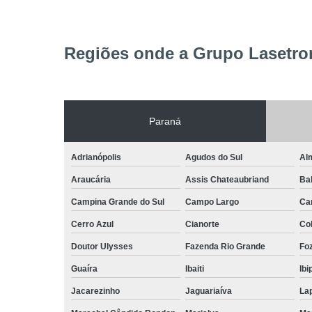
Regiões onde a Grupo Lasetron
Paraná
Adrianópolis
Agudos do Sul
Al
Araucária
Assis Chateaubriand
Ba
Campina Grande do Sul
Campo Largo
Ca
Cerro Azul
Cianorte
Co
Doutor Ulysses
Fazenda Rio Grande
Foz
Guaíra
Ibaiti
Ibi
Jacarezinho
Jaguariaíva
La