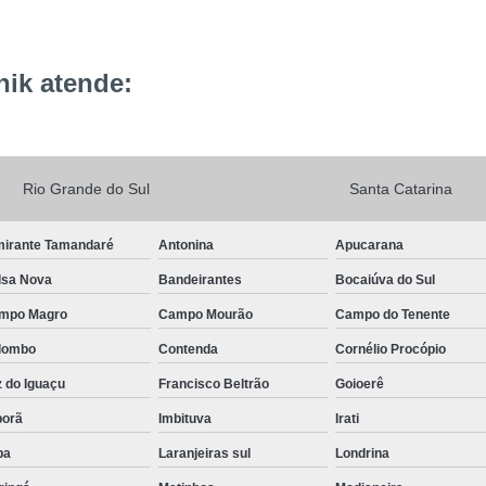
ik atende:
Rio Grande do Sul
Santa Catarina
mirante Tamandaré
Antonina
Apucarana
lsa Nova
Bandeirantes
Bocaiúva do Sul
mpo Magro
Campo Mourão
Campo do Tenente
lombo
Contenda
Cornélio Procópio
 do Iguaçu
Francisco Beltrão
Goioerê
porã
Imbituva
Irati
pa
Laranjeiras sul
Londrina