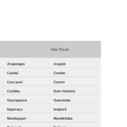
São Paulo
Arapongas
Arapoti
Caiobá
Cambe
Cascavel
Castro
Curitiba
Dois Vizinhos
Guarapuava
Guaratuba
Itaperuçu
Ivaiporã
Mandaguari
Mandirituba