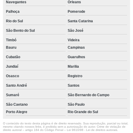
Navegantes
Orleans
Palhoça
Pomerode
Rio do Sul
Santa Catarina
São Bento do Sul
São José
Timbó
Videira
Bauru
Campinas
Cubatão
Guarulhos
Jundiaí
Marilia
Osasco
Registro
Santo André
Santos
Sumaré
São Bernardo do Campo
São Caetano
São Paulo
Porto Alegre
Rio Grande do Sul
O conteúdo do texto desta página é de direito reservado. Sua reprodução, parcial ou total,
mesmo citando nossos links, é proibida sem a autorização do autor. Crime de violação de
direito autoral – artigo 184 do Código Penal –
Lei 9610/98 - Lei de direitos autorais
.