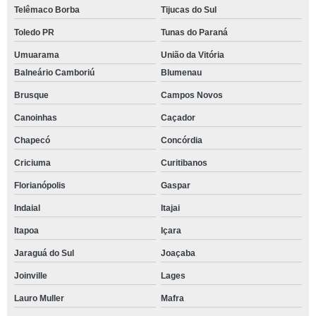
Telêmaco Borba
Tijucas do Sul
Toledo PR
Tunas do Paraná
Umuarama
União da Vitória
Balneário Camboriú
Blumenau
Brusque
Campos Novos
Canoinhas
Caçador
Chapecó
Concórdia
Criciuma
Curitibanos
Florianópolis
Gaspar
Indaial
Itajai
Itapoa
Içara
Jaraguá do Sul
Joaçaba
Joinville
Lages
Lauro Muller
Mafra