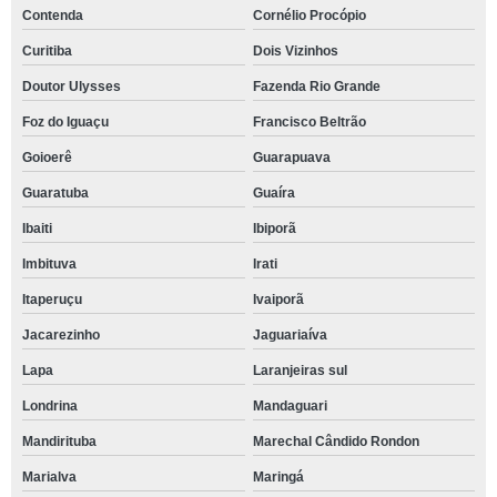
Contenda
Cornélio Procópio
Curitiba
Dois Vizinhos
Doutor Ulysses
Fazenda Rio Grande
Foz do Iguaçu
Francisco Beltrão
Goioerê
Guarapuava
Guaratuba
Guaíra
Ibaiti
Ibiporã
Imbituva
Irati
Itaperuçu
Ivaiporã
Jacarezinho
Jaguariaíva
Lapa
Laranjeiras sul
Londrina
Mandaguari
Mandirituba
Marechal Cândido Rondon
Marialva
Maringá