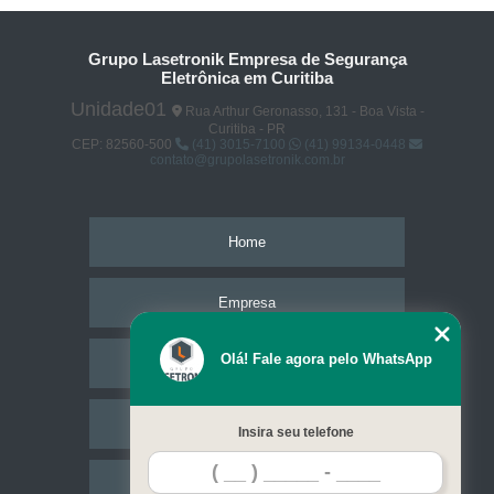
Grupo Lasetronik Empresa de Segurança
Eletrônica em Curitiba
Unidade01
Rua Arthur Geronasso, 131 - Boa Vista -
Curitiba - PR
CEP: 82560-500
(41) 3015-7100
(41) 99134-0448
contato@grupolasetronik.com.br
Home
Empresa
Olá! Fale agora pelo WhatsApp
Missão
Serviços
Insira seu telefone
Contato