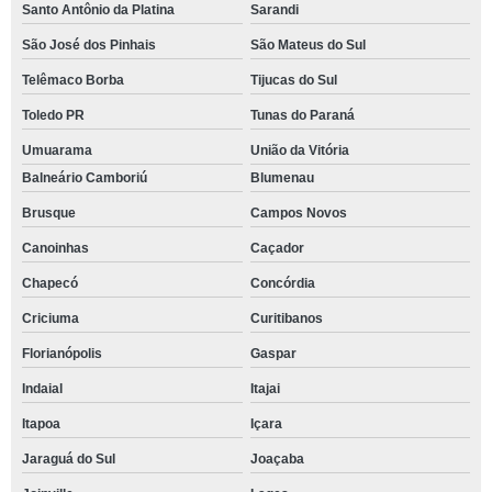
Santo Antônio da Platina
Sarandi
São José dos Pinhais
São Mateus do Sul
Telêmaco Borba
Tijucas do Sul
Toledo PR
Tunas do Paraná
Umuarama
União da Vitória
Balneário Camboriú
Blumenau
Brusque
Campos Novos
Canoinhas
Caçador
Chapecó
Concórdia
Criciuma
Curitibanos
Florianópolis
Gaspar
Indaial
Itajai
Itapoa
Içara
Jaraguá do Sul
Joaçaba