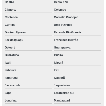
Castro
Cerro Azul
Cianorte
Colombo
Contenda
Cornélio Procópio
Curitiba
Dois Vizinhos
Doutor Ulysses
Fazenda Rio Grande
Foz do Iguaçu
Francisco Beltrão
Goioerê
Guarapuava
Guaratuba
Guaíra
Ibaiti
Ibiporã
Imbituva
Irati
Itaperuçu
Ivaiporã
Jacarezinho
Jaguariaíva
Lapa
Laranjeiras sul
Londrina
Mandaguari