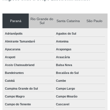
Rio Grande do
Paraná
Santa Catarina
São Paulo
Sul
Adrianópolis
Agudos do Sul
Almirante Tamandaré
Antonina
Apucarana
Arapongas
Arapoti
Araucária
Assis Chateaubriand
Balsa Nova
Bandeirantes
Bocaiúva do Sul
Caiobá
Cambe
Campina Grande do Sul
Campo Largo
Campo Magro
Campo Mourão
Campo do Tenente
Cascavel