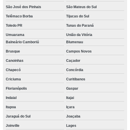
São José dos Pinhais
São Mateus do Sul
Telêmaco Borba
Tijucas do Sul
Toledo PR
Tunas do Paraná
Umuarama
União da Vitória
Balneário Camboriú
Blumenau
Brusque
Campos Novos
Canoinhas
Caçador
Chapecó
Concórdia
Criciuma
Curitibanos
Florianópolis
Gaspar
Indaial
Itajai
Itapoa
Içara
Jaraguá do Sul
Joaçaba
Joinville
Lages