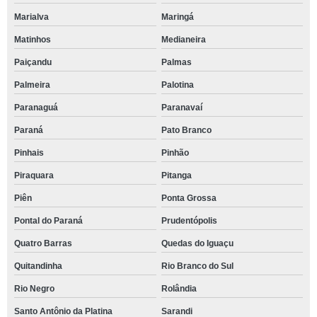
Marialva
Maringá
Matinhos
Medianeira
Paiçandu
Palmas
Palmeira
Palotina
Paranaguá
Paranavaí
Paraná
Pato Branco
Pinhais
Pinhão
Piraquara
Pitanga
Piên
Ponta Grossa
Pontal do Paraná
Prudentópolis
Quatro Barras
Quedas do Iguaçu
Quitandinha
Rio Branco do Sul
Rio Negro
Rolândia
Santo Antônio da Platina
Sarandi