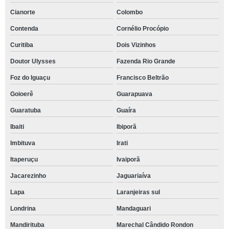
Cianorte
Colombo
Contenda
Cornélio Procópio
Curitiba
Dois Vizinhos
Doutor Ulysses
Fazenda Rio Grande
Foz do Iguaçu
Francisco Beltrão
Goioerê
Guarapuava
Guaratuba
Guaíra
Ibaiti
Ibiporã
Imbituva
Irati
Itaperuçu
Ivaiporã
Jacarezinho
Jaguariaíva
Lapa
Laranjeiras sul
Londrina
Mandaguari
Mandirituba
Marechal Cândido Rondon