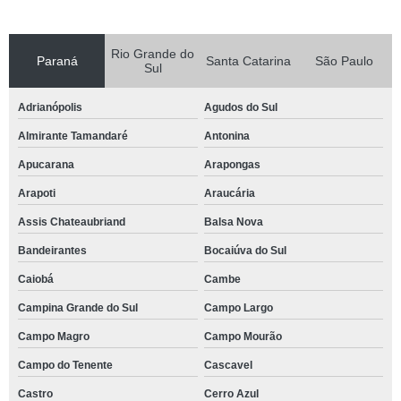
Rio Grande do
Paraná
Santa Catarina
São Paulo
Sul
Adrianópolis
Agudos do Sul
Almirante Tamandaré
Antonina
Apucarana
Arapongas
Arapoti
Araucária
Assis Chateaubriand
Balsa Nova
Bandeirantes
Bocaiúva do Sul
Caiobá
Cambe
Campina Grande do Sul
Campo Largo
Campo Magro
Campo Mourão
Campo do Tenente
Cascavel
Castro
Cerro Azul