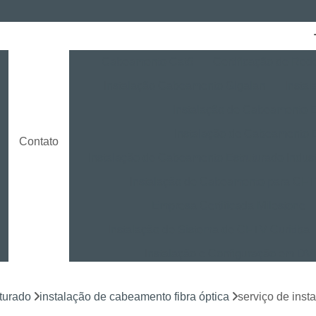
Cabeamento Cat6
Certificação de Red
Instalação Cabeamento Gigalan
Insta
o
Instalação de Cabeamento E
Instalação de Cabeamento 
Contato
Instalação de Cabeamento Estruturado Indust
Instalação de Cabeamento para CF
Empresa Certificada Milestone
Instalação de Sistema de CFTV Curitiba
Instalação e Configuração em D
Instalação e Treinamento em NVR
turado
instalação de cabeamento fibra óptica
serviço de inst
Instalação LPR para CFTV
Licença Ins