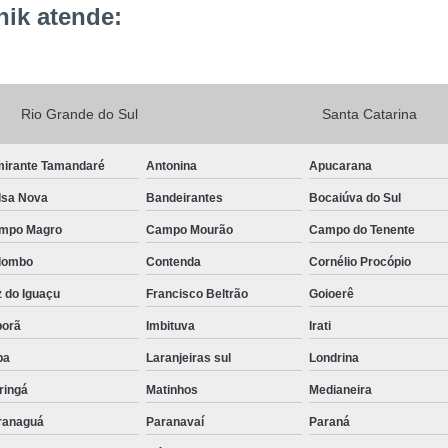
ik atende:
Rio Grande do Sul
Santa Catarina
mirante Tamandaré
Antonina
Apucarana
lsa Nova
Bandeirantes
Bocaiúva do Sul
mpo Magro
Campo Mourão
Campo do Tenente
lombo
Contenda
Cornélio Procópio
 do Iguaçu
Francisco Beltrão
Goioerê
porã
Imbituva
Irati
pa
Laranjeiras sul
Londrina
ringá
Matinhos
Medianeira
ranaguá
Paranavaí
Paraná