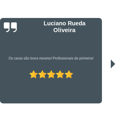
êndio
Projeto Executivo
s em Suportes para CFTV
portes para Controle de Acesso
Jonas
etrônica
Suporte Técnico em TI
Serviço de qualidade!