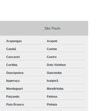
São Paulo
Arapongas
Arapoti
Caiobá
Cambe
Cascavel
Castro
Curitiba
Dois Vizinhos
Guarapuava
Guaratuba
Itaperuçu
Ivaiporã
Mandaguari
Mandirituba
Paiçandu
Palmas
Pato Branco
Pinhais