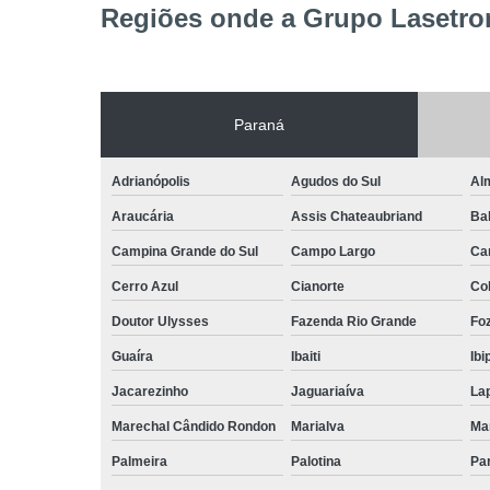
Regiões onde a Grupo Lasetron
Paraná
Adrianópolis
Agudos do Sul
Al
Araucária
Assis Chateaubriand
Ba
Campina Grande do Sul
Campo Largo
Ca
Cerro Azul
Cianorte
Co
Doutor Ulysses
Fazenda Rio Grande
Foz
Guaíra
Ibaiti
Ibi
Jacarezinho
Jaguariaíva
La
Marechal Cândido Rondon
Marialva
Ma
Palmeira
Palotina
Pa