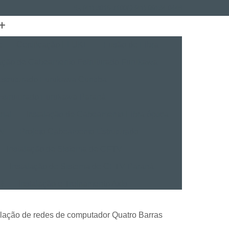
(41) 3015-7100
(41) 99134-0448
e
Certificação FLUKE
Fusão de Fibra
lação de Cabeamento Estruturado Furukawa
struturado Furukawa Curitiba
Estruturado Furukawa Paraná
rial
Instalação de Cabeamento Fibra óptica
TV
Projeto Cabeamento Estruturado
Instalação de Sistema de CFTV
Instalação de Sistema de CFTV Paraná
VR
Instalação e Treinamento Axis
Instalação e Treinamento em VMS
alação de redes de computador Quatro Barras
talação BVMS
Licenças Instalação Digifort