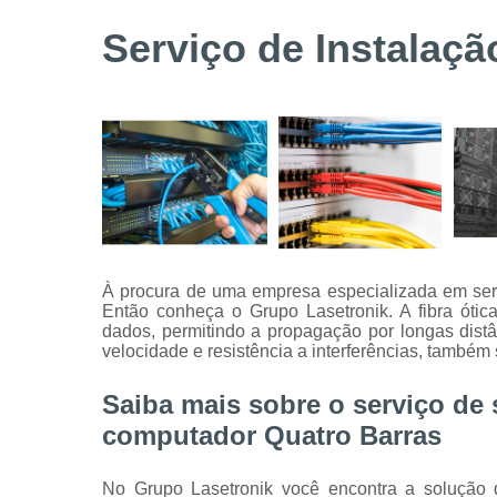
Serviços de
Serviço de Instalaç
instalação
de câmeras
de
segurança
Serviços
técnicos
À procura de uma empresa especializada em ser
Então conheça o Grupo Lasetronik. A fibra óti
dados, permitindo a propagação por longas dis
velocidade e resistência a interferências, também
Saiba mais sobre o serviço de 
computador Quatro Barras
No Grupo Lasetronik você encontra a solução q