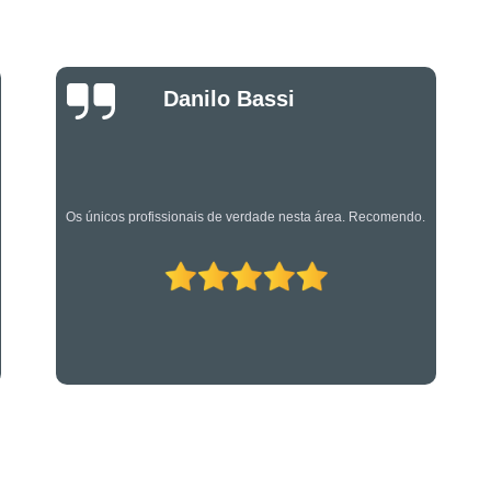
Projeto de Alarme de Inc
Serviços Especializado
Serviços Especializados em Su
Luciano Rueda
Oliveira
Suporte Técnico em Segurança El
Os caras são bons mesmo! Profissionais de primeira!