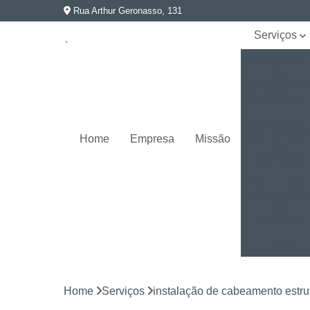
Rua Arthur Geronasso, 131
Serviços
Instalação
de
cabeament
estruturado
Instalação
de câmeras
Home
Empresa
Missão
de
segurança
Instalação
de sistema
de
automação
Rede
elétrica e
aterramento
Home
Serviços
instalação de cabeamento estru
Segurança
eletrônica