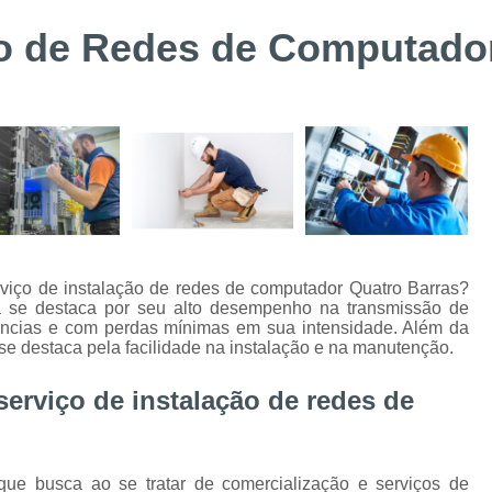
Suporte Técnico Digifort
Alarme de 
ão de Redes de Computado
Alarme de Incêndio BOSCH Curitiba
Instalação de Sistemas de Controle de Acesso
Instalação e Configuraçã
Instalação e Manutenção de Bis BOSC
Instalação e Manutenção de Catracas
Integração de Sistema de Controle
Instalação de Energia Solar
Instalação
viço de instalação de redes de computador Quatro Barras?
ca se destaca por seu alto desempenho na transmissão de
Instalação de Sistema de Aterramento
Inst
tâncias e com perdas mínimas em sua intensidade. Além da
 se destaca pela facilidade na instalação e na manutenção.
Manutenção de Energia Solar Curitiba
Projeto e Instalação de SPDA
serviço de instalação de redes de
Alarme de Intrusão BOSCH
Alarme de
Alarme Fibra Perimetral
Cofres Eletrô
ue busca ao se tratar de comercialização e serviços de