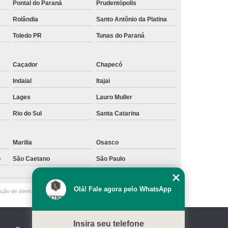
Pontal do Paraná
Prudentópolis
Rolândia
Santo Antônio da Platina
Toledo PR
Tunas do Paraná
Caçador
Chapecó
Indaial
Itajai
Lages
Lauro Muller
Rio do Sul
Santa Catarina
Marilia
Osasco
o
São Caetano
São Paulo
Olá! Fale agora pelo WhatsApp
ação de direito autoral – artigo 184 do Código Penal –
Lei 9610/98 - Lei de
Insira seu telefone