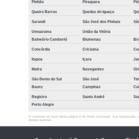
Pinhão
Piraquara
Pi
Quatro Barras
Quedas do Iguaçu
Qu
Sarandi
São José dos Pinhais
Sã
Umuarama
União da Vitória
Balneário Camboriú
Blumenau
Br
Concórdia
Criciuma
Cur
Itapoa
Içara
Jar
Mafra
Navegantes
Or
São Bento do Sul
São José
Ti
Bauru
Campinas
Cu
Registro
Santo André
Sa
Porto Alegre
O conteúdo do texto desta página é de direito reservado. Sua reprodução, pa
direitos autorais
.