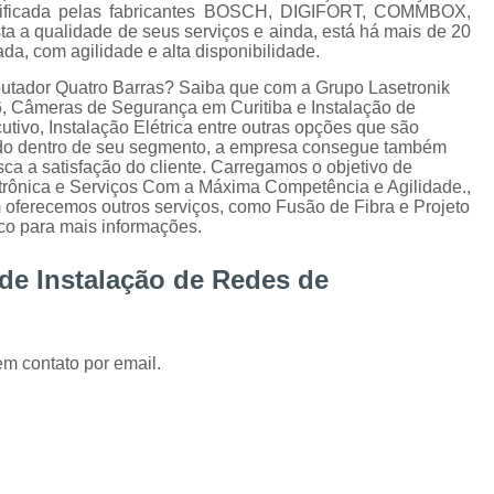
Instalação de Alarme Perimetral
Inst
rtificada pelas fabricantes BOSCH, DIGIFORT, COMMBOX,
a a qualidade de seus serviços e ainda, está há mais de 20
Instalação e Manutenção Cerca Elétrica Spee
a, com agilidade e alta disponibilidade.
Manutenção de Segurança Eletrônica Curitiba
putador Quatro Barras? Saiba que com a Grupo Lasetronik
 Câmeras de Segurança em Curitiba e Instalação de
Câmera para Acompanhamento de 
utivo, Instalação Elétrica entre outras opções que são
iado dentro de seu segmento, a empresa consegue também
Instalação Câmeras Hikvision
Instalação 
a a satisfação do cliente. Carregamos o objetivo de
trônica e Serviços Com a Máxima Competência e Agilidade.,
Instalação de Câmera de Segurança Curitiba
ferecemos outros serviços, como Fusão de Fibra e Projeto
co para mais informações.
Instalação de Câmeras Axis
Instalação de Sistem
 de Instalação de Redes de
Instalação e Configuração de Sistema para 
Desenvolvimento de 
em contato por email.
Desenvolvimento de Proje
Desenvolvimento de Projetos em Automação P
Integração de VMS
Manutenção 