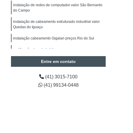
alação de Sistemas de Alarmes de Intrusão
instalação de redes de computador valor São Bernardo
do Campo
drite
Manutenção de Segurança Eletrônica
instalação de cabeamento estruturado industrial valor
Manutenção de Segurança Eletrônica Paraná
Quedas do Iguaçu
Obras
Instalação Câmeras BOSCH
instalação cabeamento Gigalan preços Rio do Sul
de CFTV
Instalação de Câmera de Segurança
certificação de rede Imbituva
Instalação de Câmera de Segurança Paraná
Entre em contato
Instalação de Câmeras Intelbras
a de Análise de Vídeo
(41) 3015-7100
Contagem de Pessoas
Timelapse para Obras
(41) 99134-0448
Projetos em Automação
tos em Automação Curitiba
araná
Engenharia em Projetos de Segurança
Preventiva em Segurança Eletrônica