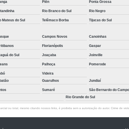
tanga
Piên
Ponta Grossa
itandinha
Rio Branco do Sul
Rio Negro
o Mateus do Sul
Telêmaco Borba
Tijucas do Sul
usque
Campos Novos
Canoinhas
itibanos
Florianópolis
Gaspar
aguá do Sul
Joaçaba
Joinville
leans
Palhoça
Pomerode
mbó
Videira
batão
Guarulhos
Jundiaí
ntos
Sumaré
São Bernardo do Camp
Rio Grande do Sul
rcial ou total, mesmo citando nossos links, é proibida sem a autorização do autor. Crime de viol