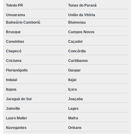
Toledo PR
Tunas do Paraná
Umuarama
União da Vitória
Balneário Camboriú
Blumenau
Brusque
Campos Novos
Canoinhas
Caçador
Chapecó
Concórdia
Criciuma
Curitibanos
Florianópolis
Gaspar
Indaial
Itajai
Itapoa
Içara
Jaraguá do Sul
Joaçaba
Joinville
Lages
Lauro Muller
Mafra
Navegantes
Orleans