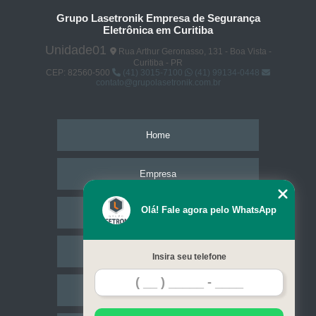
Grupo Lasetronik Empresa de Segurança
Eletrônica em Curitiba
Unidade01
Rua Arthur Geronasso, 131 - Boa Vista -
Curitiba - PR
CEP: 82560-500
(41) 3015-7100
(41) 99134-0448
contato@grupolasetronik.com.br
Home
Empresa
Olá! Fale agora pelo WhatsApp
Missão
Serviços
Insira seu telefone
Contato