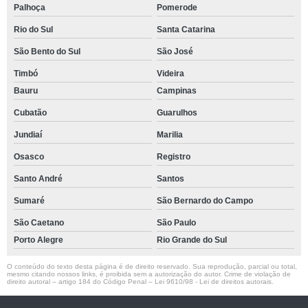
Palhoça
Pomerode
Rio do Sul
Santa Catarina
São Bento do Sul
São José
Timbó
Videira
Bauru
Campinas
Cubatão
Guarulhos
Jundiaí
Marilia
Osasco
Registro
Santo André
Santos
Sumaré
São Bernardo do Campo
São Caetano
São Paulo
Porto Alegre
Rio Grande do Sul
O conteúdo do texto desta página é de direito reservado. Sua reprodução, parcial ou total,
mesmo citando nossos links, é proibida sem a autorização do autor. Crime de violação de
direito autoral – artigo 184 do Código Penal –
Lei 9610/98 - Lei de direitos autorais
.