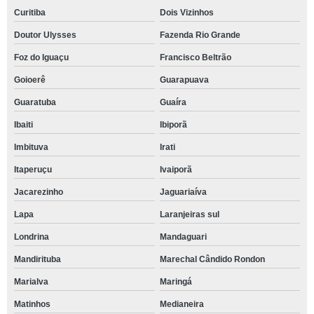
Curitiba
Dois Vizinhos
Doutor Ulysses
Fazenda Rio Grande
Foz do Iguaçu
Francisco Beltrão
Goioerê
Guarapuava
Guaratuba
Guaíra
Ibaiti
Ibiporã
Imbituva
Irati
Itaperuçu
Ivaiporã
Jacarezinho
Jaguariaíva
Lapa
Laranjeiras sul
Londrina
Mandaguari
Mandirituba
Marechal Cândido Rondon
Marialva
Maringá
Matinhos
Medianeira