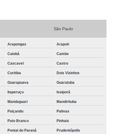
São Paulo
Arapongas
Arapoti
Caiobá
Cambe
Cascavel
Castro
Curitiba
Dois Vizinhos
Guarapuava
Guaratuba
Itaperuçu
Ivaiporã
Mandaguari
Mandirituba
Paiçandu
Palmas
Pato Branco
Pinhais
Pontal do Paraná
Prudentópolis