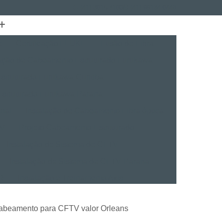
(41) 3015-7100
(41) 99134-0448
e
Certificação FLUKE
Fusão de Fibra
lação de Cabeamento Estruturado Furukawa
struturado Furukawa Curitiba
Estruturado Furukawa Paraná
rial
Instalação de Cabeamento Fibra óptica
TV
Projeto Cabeamento Estruturado
Instalação de Sistema de CFTV
Instalação de Sistema de CFTV Paraná
VR
Instalação e Treinamento Axis
Instalação e Treinamento em VMS
cabeamento para CFTV valor Orleans
talação BVMS
Licenças Instalação Digifort