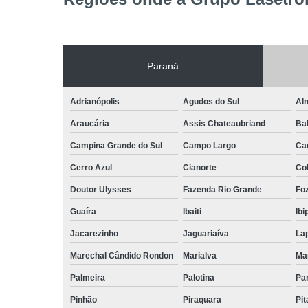
Paraná
Adrianópolis
Agudos do Sul
Al
Araucária
Assis Chateaubriand
Ba
Campina Grande do Sul
Campo Largo
Ca
Cerro Azul
Cianorte
Co
Doutor Ulysses
Fazenda Rio Grande
Foz
Guaíra
Ibaiti
Ibi
Jacarezinho
Jaguariaíva
La
Marechal Cândido Rondon
Marialva
Ma
Palmeira
Palotina
Pa
Pinhão
Piraquara
Pi