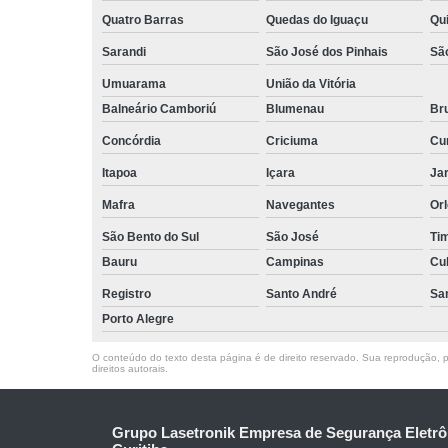
Quatro Barras
Quedas do Iguaçu
Qu
Sarandi
São José dos Pinhais
Sã
Umuarama
União da Vitória
Balneário Camboriú
Blumenau
Br
Concórdia
Criciuma
Cur
Itapoa
Içara
Jar
Mafra
Navegantes
Or
São Bento do Sul
São José
Ti
Bauru
Campinas
Cu
Registro
Santo André
Sa
Porto Alegre
O conteúdo do texto desta página é de direito reservado. Sua reprodução, pa
direitos autorais
.
Grupo Lasetronik Empresa de Segurança Eletrô