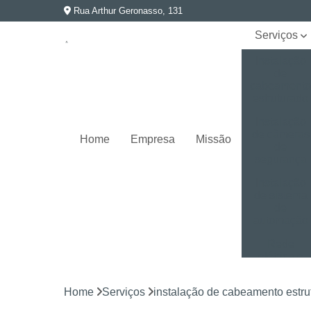
Rua Arthur Geronasso, 131
Serviços
Instalação
de
cabeament
estruturado
Instalação
de câmeras
Home
Empresa
Missão
de
segurança
Instalação
de sistema
de
automação
Rede
elétrica e
aterramento
Home
Serviços
instalação de cabeamento estru
Segurança
eletrônica