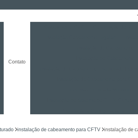
Cabeamento Cat6
Certificação de Red
Instalação Cabeamento Gigalan
Insta
o
Instalação de Cabeamento E
Instalação de Cabeamento 
Contato
Instalação de Cabeamento Estruturado Indust
Instalação de Cabeamento para CF
Empresa Certificada Milestone
Instalação de Sistema de CFTV Curitiba
Instalação e Configuração em D
Instalação e Treinamento em NVR
turado
instalação de cabeamento para CFTV
instalação de 
Instalação LPR para CFTV
Licença Ins