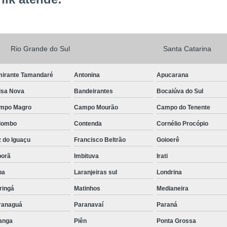
Rio Grande do Sul
Santa Catarina
mirante Tamandaré
Antonina
Apucarana
lsa Nova
Bandeirantes
Bocaiúva do Sul
mpo Magro
Campo Mourão
Campo do Tenente
lombo
Contenda
Cornélio Procópio
 do Iguaçu
Francisco Beltrão
Goioerê
porã
Imbituva
Irati
pa
Laranjeiras sul
Londrina
ringá
Matinhos
Medianeira
ranaguá
Paranavaí
Paraná
tanga
Piên
Ponta Grossa