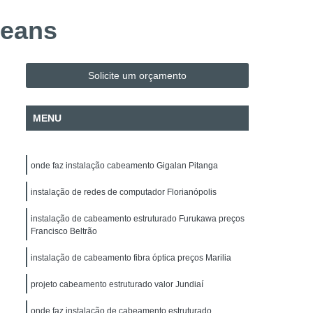
Evacuação
Alarme de Incêndio BOSCH
leans
Alarme de Incêndio BOSCH Paraná
Instalação e Configuração de Mapa Sinótico
Solicite um orçamento
o de Sistema de Automação
H
Instalação e Manutenção de Cancela
MENU
Instalação e Manutenção de Commbox
 de Acesso
Empresa de Facilities
onde faz instalação cabeamento Gigalan Pitanga
 de Fotovoltaico
Instalação de Para-raio
instalação de redes de computador Florianópolis
alação Elétrica
Manutenção de Energia Solar
instalação de cabeamento estruturado Furukawa preços
Manutenção de Energia Solar Paraná
Francisco Beltrão
Projeto Elétrico
Projeto SPDA
instalação de cabeamento fibra óptica preços Marilia
 Intrusão DSC
Alarme Fibra Microwave
projeto cabeamento estruturado valor Jundiaí
nicos
Empresa de Segurança Eletrônica
onde faz instalação de cabeamento estruturado