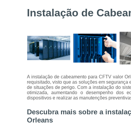
Serviços de
Instalação de Cabea
instalação
de câmeras
de
segurança
Serviços
técnicos
A instalação de cabeamento para CFTV valor Orl
requisitado, visto que as soluções em segurança 
de situações de perigo. Com a instalação do sis
otimizada, aumentando o desempenho dos eq
dispositivos e realizar as manutenções preventivas
Descubra mais sobre a instala
Orleans