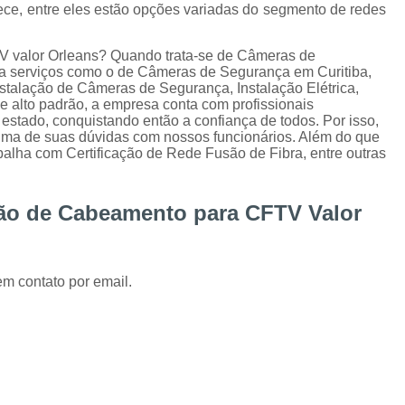
Instalação de Alarme Perimetral
Inst
ece, entre eles estão opções variadas do segmento de redes
Instalação e Manutenção Cerca Elétrica Spee
V valor Orleans? Quando trata-se de Câmeras de
Manutenção de Segurança Eletrônica Curitiba
ra serviços como o de Câmeras de Segurança em Curitiba,
stalação de Câmeras de Segurança, Instalação Elétrica,
Câmera para Acompanhamento de 
de alto padrão, a empresa conta com profissionais
stado, conquistando então a confiança de todos. Por isso,
Instalação Câmeras Hikvision
Instalação 
 uma de suas dúvidas com nossos funcionários. Além do que
alha com Certificação de Rede Fusão de Fibra, entre outras
Instalação de Câmera de Segurança Curitiba
Instalação de Câmeras Axis
ção de Cabeamento para CFTV Valor
Instalação de Sistem
Instalação e Configuração de Sistema para 
em contato por email.
Desenvolvimento de 
Desenvolvimento de Proje
Desenvolvimento de Projetos em Automação P
Integração de VMS
Manutenção 