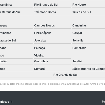
itandinha
Rio Branco do Sul
Rio Negro
o Mateus do Sul
Telêmaco Borba
Tijucas do Sul
usque
Campos Novos
Canoinhas
itibanos
Florianópolis
Gaspar
aguá do Sul
Joaçaba
Joinville
leans
Palhoça
Pomerode
mbó
Videira
batão
Guarulhos
Jundiaí
ntos
Sumaré
São Bernardo do Camp
Rio Grande do Sul
rcial ou total, mesmo citando nossos links, é proibida sem a autorização do autor. Crime de viol
nica em
H