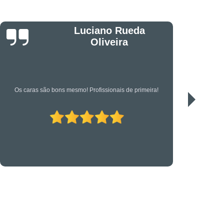
êndio
Projeto Executivo
s em Suportes para CFTV
Luciano Rueda
portes para Controle de Acesso
Oliveira
etrônica
Suporte Técnico em TI
Os caras são bons mesmo! Profissionais de primeira!