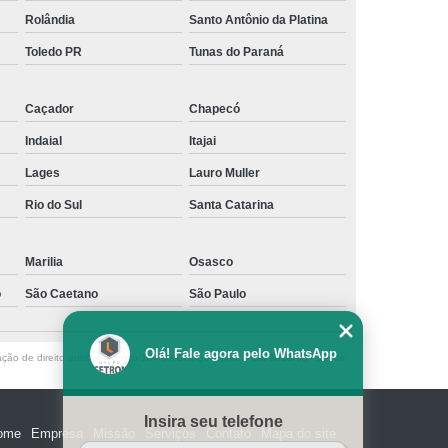
Rolândia
Santo Antônio da Platina
Toledo PR
Tunas do Paraná
Caçador
Chapecó
Indaial
Itajai
Lages
Lauro Muller
Rio do Sul
Santa Catarina
Marilia
Osasco
o
São Caetano
São Paulo
Olá! Fale agora pelo WhatsApp
ação de direito autoral – artigo 184 do Código Penal –
Lei 9610/98 - Lei de
Insira seu telefone
ome
Empresa
Missão
Serviços
Contato
Mapa do site