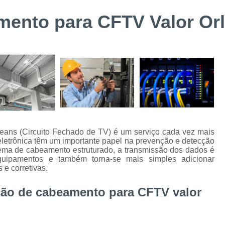
Suporte Técnico Digifort
Alarme de 
mento para CFTV Valor Or
Alarme de Incêndio BOSCH Curitiba
Instalação de Sistemas de Controle de Acesso
Instalação e Configuraçã
Instalação e Manutenção de Bis BOSC
Instalação e Manutenção de Catracas
Integração de Sistema de Controle
Instalação de Energia Solar
Instalação
eans (Circuito Fechado de TV) é um serviço cada vez mais
eletrônica têm um importante papel na prevenção e detecção
Instalação de Sistema de Aterramento
Inst
tema de cabeamento estruturado, a transmissão dos dados é
uipamentos e também torna-se mais simples adicionar
Manutenção de Energia Solar Curitiba
 e corretivas.
Projeto e Instalação de SPDA
ção de cabeamento para CFTV valor
Alarme de Intrusão BOSCH
Alarme de
Alarme Fibra Perimetral
Cofres Eletrô