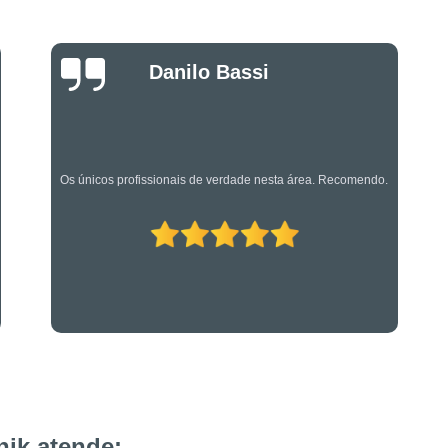
Projeto de Alarme de Inc
Serviços Especializado
Serviços Especializados em Su
Danilo Bassi
Suporte Técnico em Segurança El
Os únicos profissionais de verdade nesta área. Recomendo.
ik atende: