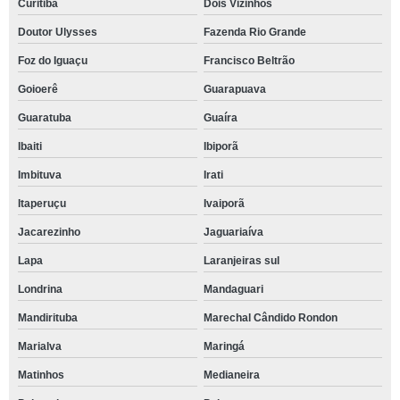
Curitiba
Dois Vizinhos
Doutor Ulysses
Fazenda Rio Grande
Foz do Iguaçu
Francisco Beltrão
Goioerê
Guarapuava
Guaratuba
Guaíra
Ibaiti
Ibiporã
Imbituva
Irati
Itaperuçu
Ivaiporã
Jacarezinho
Jaguariaíva
Lapa
Laranjeiras sul
Londrina
Mandaguari
Mandirituba
Marechal Cândido Rondon
Marialva
Maringá
Matinhos
Medianeira