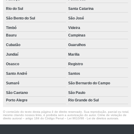
Rio do Sul
Santa Catarina
São Bento do Sul
São José
Timbó
Videira
Bauru
Campinas
Cubatão
Guarulhos
Jundiaí
Marilia
Osasco
Registro
Santo André
Santos
Sumaré
São Bernardo do Campo
São Caetano
São Paulo
Porto Alegre
Rio Grande do Sul
O conteúdo do texto desta página é de direito reservado. Sua reprodução, parcial ou total,
mesmo citando nossos links, é proibida sem a autorização do autor. Crime de violação de
direito autoral – artigo 184 do Código Penal –
Lei 9610/98 - Lei de direitos autorais
.