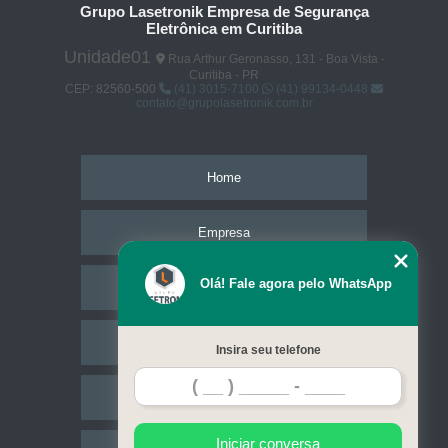
Grupo Lasetronik Empresa de Segurança
Eletrônica em Curitiba
Unidade01
Rua Arthur Geronasso, 131 - Boa Vista -
Curitiba - PR
CEP: 82560-500
(41) 3015-7100
(41) 99134-0448
contato@grupolasetronik.com.br
Home
Empresa
Olá! Fale agora pelo WhatsApp
Missão
Serviços
Insira seu telefone
Contato
Iniciar conversa