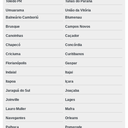
Toledo PR
Tunas do Paraná
Umuarama
União da Vitória
Balneário Camboriú
Blumenau
Brusque
Campos Novos
Canoinhas
Caçador
Chapecó
Concórdia
Criciuma
Curitibanos
Florianópolis
Gaspar
Indaial
Itajai
Itapoa
Içara
Jaraguá do Sul
Joaçaba
Joinville
Lages
Lauro Muller
Mafra
Navegantes
Orleans
Palhoça
Pomerode