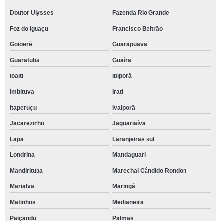
Doutor Ulysses
Fazenda Rio Grande
Foz do Iguaçu
Francisco Beltrão
Goioerê
Guarapuava
Guaratuba
Guaíra
Ibaiti
Ibiporã
Imbituva
Irati
Itaperuçu
Ivaiporã
Jacarezinho
Jaguariaíva
Lapa
Laranjeiras sul
Londrina
Mandaguari
Mandirituba
Marechal Cândido Rondon
Marialva
Maringá
Matinhos
Medianeira
Paiçandu
Palmas