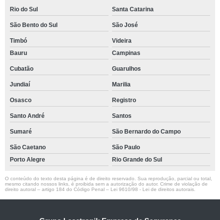
Rio do Sul
Santa Catarina
São Bento do Sul
São José
Timbó
Videira
Bauru
Campinas
Cubatão
Guarulhos
Jundiaí
Marilia
Osasco
Registro
Santo André
Santos
Sumaré
São Bernardo do Campo
São Caetano
São Paulo
Porto Alegre
Rio Grande do Sul
O conteúdo do texto desta página é de direito reservado. Sua reprodução, parcial ou total,
mesmo citando nossos links, é proibida sem a autorização do autor. Crime de violação de
direito autoral – artigo 184 do Código Penal –
Lei 9610/98 - Lei de direitos autorais
.