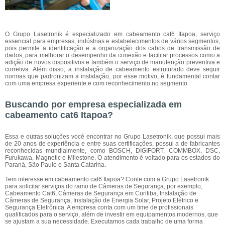
O Grupo Lasetronik é especializado em cabeamento cat6 Itapoa, serviço
essencial para empresas, indústrias e estabelecimentos de vários segmentos,
pois permite a identificação e a organização dos cabos de transmissão de
dados, para melhorar o desempenho da conexão e facilitar processos como a
adição de novos dispositivos e também o serviço de manutenção preventiva e
corretiva. Além disso, a instalação de cabeamento estruturado deve seguir
normas que padronizam a instalação, por esse motivo, é fundamental contar
com uma empresa experiente e com reconhecimento no segmento.
Buscando por empresa especializada em
cabeamento cat6 Itapoa?
Essa e outras soluções você encontrar no Grupo Lasetronik, que possui mais
de 20 anos de experiência e entre suas certificações, possui a de fabricantes
reconhecidas mundialmente, como BOSCH, DIGIFORT, COMMBOX, DSC,
Furukawa, Magnetic e Milestone. O atendimento é voltado para os estados do
Paraná, São Paulo e Santa Catarina.
Tem interesse em cabeamento cat6 Itapoa? Conte com a Grupo Lasetronik
para solicitar serviços do ramo de Câmeras de Segurança, por exemplo,
Cabeamento Cat6, Câmeras de Segurança em Curitiba, Instalação de
Câmeras de Segurança, Instalação de Energia Solar, Projeto Elétrico e
Segurança Eletrônica. A empresa conta com um time de profissionais
qualificados para o serviço, além de investir em equipamentos modernos, que
se ajustam a sua necessidade. Executamos cada trabalho de uma forma