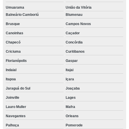
Umuarama
União da Vitória
Balneário Camboriú
Blumenau
Brusque
Campos Novos
Canoinhas
Caçador
Chapecó
Concórdia
Criciuma
Curitibanos
Florianópolis
Gaspar
Indaial
Itajai
Itapoa
Içara
Jaraguá do Sul
Joaçaba
Joinville
Lages
Lauro Muller
Mafra
Navegantes
Orleans
Palhoça
Pomerode