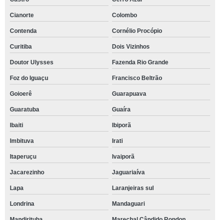
Cianorte
Colombo
Contenda
Cornélio Procópio
Curitiba
Dois Vizinhos
Doutor Ulysses
Fazenda Rio Grande
Foz do Iguaçu
Francisco Beltrão
Goioerê
Guarapuava
Guaratuba
Guaíra
Ibaiti
Ibiporã
Imbituva
Irati
Itaperuçu
Ivaiporã
Jacarezinho
Jaguariaíva
Lapa
Laranjeiras sul
Londrina
Mandaguari
Mandirituba
Marechal Cândido Rondon