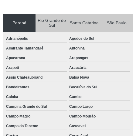
Rio Grande do
Paraná
Santa Catarina
São Paulo
Sul
Adrianópolis
Agudos do Sul
Almirante Tamandaré
Antonina
Apucarana
Arapongas
Arapoti
Araucária
Assis Chateaubriand
Balsa Nova
Bandeirantes
Bocaiúva do Sul
Caiobá
Cambe
Campina Grande do Sul
Campo Largo
Campo Magro
Campo Mourão
Campo do Tenente
Cascavel
Castro
Cerro Azul