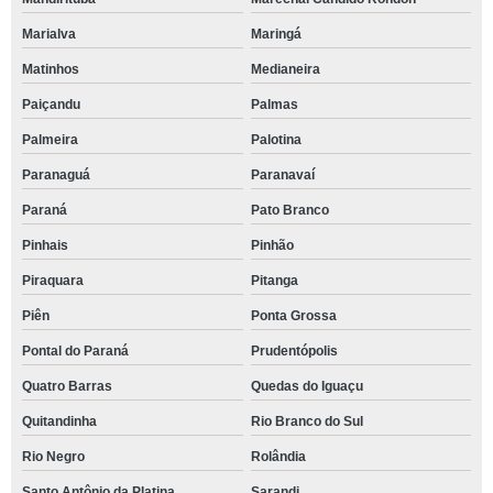
Marialva
Maringá
Matinhos
Medianeira
Paiçandu
Palmas
Palmeira
Palotina
Paranaguá
Paranavaí
Paraná
Pato Branco
Pinhais
Pinhão
Piraquara
Pitanga
Piên
Ponta Grossa
Pontal do Paraná
Prudentópolis
Quatro Barras
Quedas do Iguaçu
Quitandinha
Rio Branco do Sul
Rio Negro
Rolândia
Santo Antônio da Platina
Sarandi