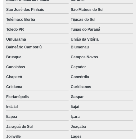
São José dos Pinhais
São Mateus do Sul
Telêmaco Borba
Tijucas do Sul
Toledo PR
Tunas do Paraná
Umuarama
União da Vitória
Balneário Camboriú
Blumenau
Brusque
Campos Novos
Canoinhas
Caçador
Chapecó
Concórdia
Criciuma
Curitibanos
Florianópolis
Gaspar
Indaial
Itajai
Itapoa
Içara
Jaraguá do Sul
Joaçaba
Joinville
Lages