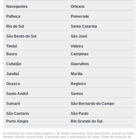
Navegantes
Orleans
Palhoça
Pomerode
Rio do Sul
Santa Catarina
São Bento do Sul
São José
Timbó
Videira
Bauru
Campinas
Cubatão
Guarulhos
Jundiaí
Marilia
Osasco
Registro
Santo André
Santos
Sumaré
São Bernardo do Campo
São Caetano
São Paulo
Porto Alegre
Rio Grande do Sul
O conteúdo do texto desta página é de direito reservado. Sua reprodução, parcial ou total,
mesmo citando nossos links, é proibida sem a autorização do autor. Crime de violação de