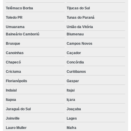
Telêmaco Borba
Tijucas do Sul
Toledo PR
Tunas do Paraná
Umuarama
União da Vitória
Balneário Camboriú
Blumenau
Brusque
Campos Novos
Canoinhas
Caçador
Chapecó
Concórdia
Criciuma
Curitibanos
Florianópolis
Gaspar
Indaial
Itajai
Itapoa
Içara
Jaraguá do Sul
Joaçaba
Joinville
Lages
Lauro Muller
Mafra