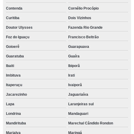
Contenda
Cornélio Procópio
Curitiba
Dois Vizinhos
Doutor Ulysses
Fazenda Rio Grande
Foz do Iguaçu
Francisco Beltrão
Goioerê
Guarapuava
Guaratuba
Guaíra
Ibaiti
Ibiporã
Imbituva
Irati
Itaperuçu
Ivaiporã
Jacarezinho
Jaguariaíva
Lapa
Laranjeiras sul
Londrina
Mandaguari
Mandirituba
Marechal Cândido Rondon
Marialva
Maringá