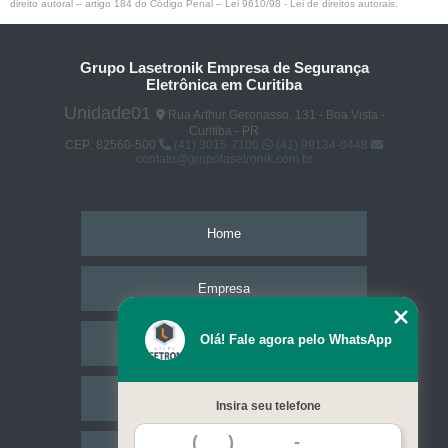
direito autoral – artigo 184 do Código Penal –
Lei 9610/98 - Lei de direitos autorais
.
Grupo Lasetronik Empresa de Segurança
Eletrônica em Curitiba
Unidade01
Rua Arthur Geronasso, 131 - Boa Vista -
Curitiba - PR
CEP: 82560-500
(41) 3015-7100
(41) 99134-0448
contato@grupolasetronik.com.br
Home
Empresa
Olá! Fale agora pelo WhatsApp
Missão
Serviços
Insira seu telefone