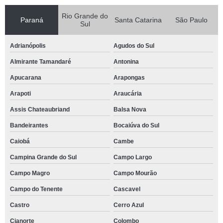
Rio Grande do
Paraná
Santa Catarina
São Paulo
Sul
Adrianópolis
Agudos do Sul
Almirante Tamandaré
Antonina
Apucarana
Arapongas
Arapoti
Araucária
Assis Chateaubriand
Balsa Nova
Bandeirantes
Bocaiúva do Sul
Caiobá
Cambe
Campina Grande do Sul
Campo Largo
Campo Magro
Campo Mourão
Campo do Tenente
Cascavel
Castro
Cerro Azul
Cianorte
Colombo