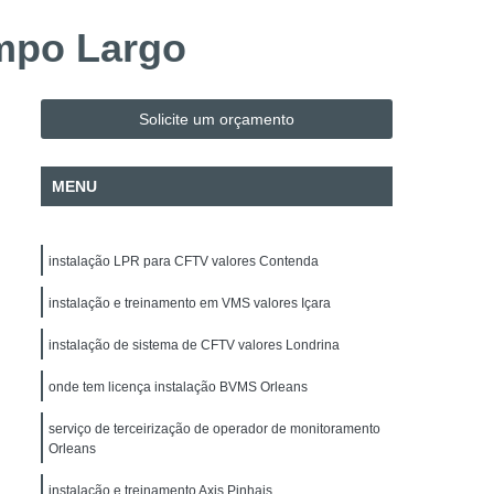
Evacuação
Alarme de Incêndio BOSCH
ampo Largo
Alarme de Incêndio BOSCH Paraná
Instalação e Configuração de Mapa Sinótico
Solicite um orçamento
o de Sistema de Automação
H
Instalação e Manutenção de Cancela
MENU
Instalação e Manutenção de Commbox
 de Acesso
Empresa de Facilities
instalação LPR para CFTV valores Contenda
 de Fotovoltaico
Instalação de Para-raio
instalação e treinamento em VMS valores Içara
alação Elétrica
Manutenção de Energia Solar
instalação de sistema de CFTV valores Londrina
Manutenção de Energia Solar Paraná
onde tem licença instalação BVMS Orleans
Projeto Elétrico
Projeto SPDA
 Intrusão DSC
Alarme Fibra Microwave
serviço de terceirização de operador de monitoramento
Orleans
nicos
Empresa de Segurança Eletrônica
instalação e treinamento Axis Pinhais