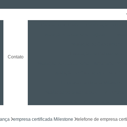
Cabeamento Cat6
Certificação de Red
Instalação Cabeamento Gigalan
Insta
o
Instalação de Cabeamento E
Instalação de Cabeamento 
Contato
Instalação de Cabeamento Estruturado Indust
Instalação de Cabeamento para CF
Empresa Certificada Milestone
Instalação de Sistema de CFTV Curitiba
Instalação e Configuração em D
Instalação e Treinamento em NVR
rança
empresa certificada Milestone
telefone de empresa cer
Instalação LPR para CFTV
Licença Ins