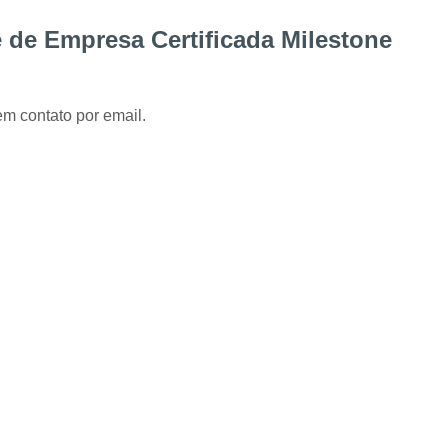
Instalação de Alarme Perimetral
Inst
e de Empresa Certificada Milestone
Instalação e Manutenção Cerca Elétrica Spee
Manutenção de Segurança Eletrônica Curitiba
Câmera para Acompanhamento de 
em contato por email.
Instalação Câmeras Hikvision
Instalação 
Instalação de Câmera de Segurança Curitiba
Instalação de Câmeras Axis
Instalação de Sistem
Instalação e Configuração de Sistema para 
Desenvolvimento de 
Desenvolvimento de Proje
Desenvolvimento de Projetos em Automação P
Integração de VMS
Manutenção 