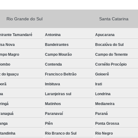
Rio Grande do Sul
Santa Catarina
mirante Tamandaré
Antonina
Apucarana
lsa Nova
Bandeirantes
Bocaiúva do Sul
mpo Magro
Campo Mourão
Campo do Tenente
lombo
Contenda
Cornélio Procópio
 do Iguaçu
Francisco Beltrão
Goioerê
porã
Imbituva
Irati
pa
Laranjeiras sul
Londrina
ringá
Matinhos
Medianeira
ranaguá
Paranavaí
Paraná
tanga
Piên
Ponta Grossa
itandinha
Rio Branco do Sul
Rio Negro