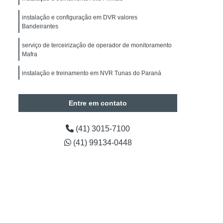
alação de Sistemas de Alarmes de Intrusão
instalação e configuração em DVR valores
drite
Manutenção de Segurança Eletrônica
Bandeirantes
Manutenção de Segurança Eletrônica Paraná
serviço de terceirização de operador de monitoramento
Obras
Instalação Câmeras BOSCH
Mafra
de CFTV
Instalação de Câmera de Segurança
instalação e treinamento em NVR Tunas do Paraná
Instalação de Câmera de Segurança Paraná
licenças instalação Digifort valores Goioerê
Entre em contato
Instalação de Câmeras Intelbras
a de Análise de Vídeo
(41) 3015-7100
Contagem de Pessoas
Timelapse para Obras
(41) 99134-0448
Projetos em Automação
tos em Automação Curitiba
araná
Engenharia em Projetos de Segurança
Preventiva em Segurança Eletrônica