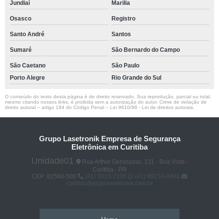
Jundiaí
Marilia
Osasco
Registro
Santo André
Santos
Sumaré
São Bernardo do Campo
São Caetano
São Paulo
Porto Alegre
Rio Grande do Sul
O conteúdo do texto desta página é de direito reservado. Sua reprodução, parcial ou total,
mesmo citando nossos links, é proibida sem a autorização do autor. Crime de violação de
direito autoral – artigo 184 do Código Penal –
Lei 9610/98 - Lei de direitos autorais
.
Grupo Lasetronik Empresa de Segurança
Eletrônica em Curitiba
Unidade01
Rua Arthur Geronasso, 131 - Boa Vista -
Curitiba - PR
CEP: 82560-500
(41) 3015-7100
(41) 99134-0448
contato@grupolasetronik.com.br