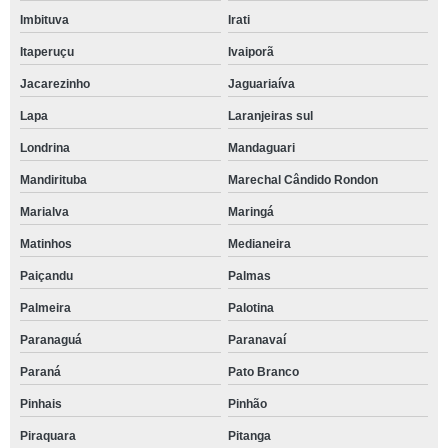
Imbituva
Irati
Itaperuçu
Ivaiporã
Jacarezinho
Jaguariaíva
Lapa
Laranjeiras sul
Londrina
Mandaguari
Mandirituba
Marechal Cândido Rondon
Marialva
Maringá
Matinhos
Medianeira
Paiçandu
Palmas
Palmeira
Palotina
Paranaguá
Paranavaí
Paraná
Pato Branco
Pinhais
Pinhão
Piraquara
Pitanga