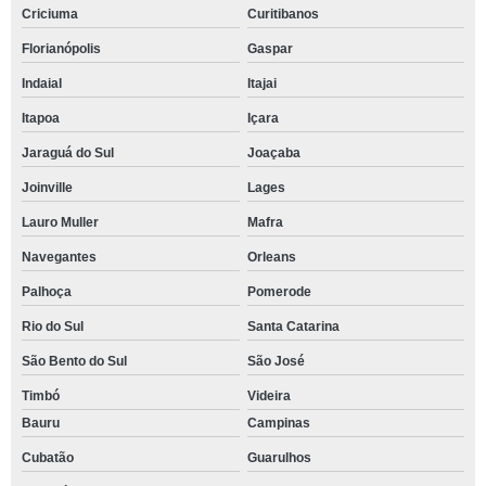
Criciuma
Curitibanos
Florianópolis
Gaspar
Indaial
Itajai
Itapoa
Içara
Jaraguá do Sul
Joaçaba
Joinville
Lages
Lauro Muller
Mafra
Navegantes
Orleans
Palhoça
Pomerode
Rio do Sul
Santa Catarina
São Bento do Sul
São José
Timbó
Videira
Bauru
Campinas
Cubatão
Guarulhos