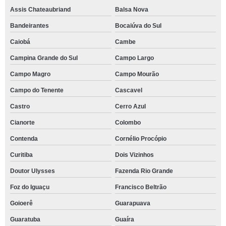
Assis Chateaubriand
Balsa Nova
Bandeirantes
Bocaiúva do Sul
Caiobá
Cambe
Campina Grande do Sul
Campo Largo
Campo Magro
Campo Mourão
Campo do Tenente
Cascavel
Castro
Cerro Azul
Cianorte
Colombo
Contenda
Cornélio Procópio
Curitiba
Dois Vizinhos
Doutor Ulysses
Fazenda Rio Grande
Foz do Iguaçu
Francisco Beltrão
Goioerê
Guarapuava
Guaratuba
Guaíra