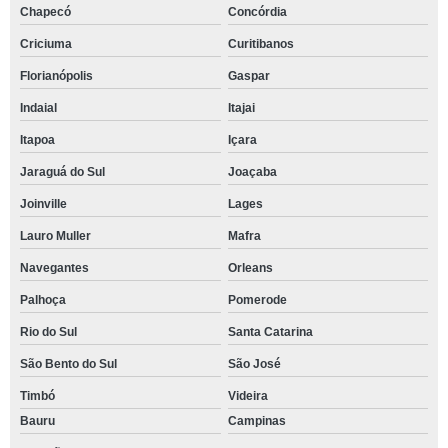
Chapecó
Concórdia
Criciuma
Curitibanos
Florianópolis
Gaspar
Indaial
Itajai
Itapoa
Içara
Jaraguá do Sul
Joaçaba
Joinville
Lages
Lauro Muller
Mafra
Navegantes
Orleans
Palhoça
Pomerode
Rio do Sul
Santa Catarina
São Bento do Sul
São José
Timbó
Videira
Bauru
Campinas