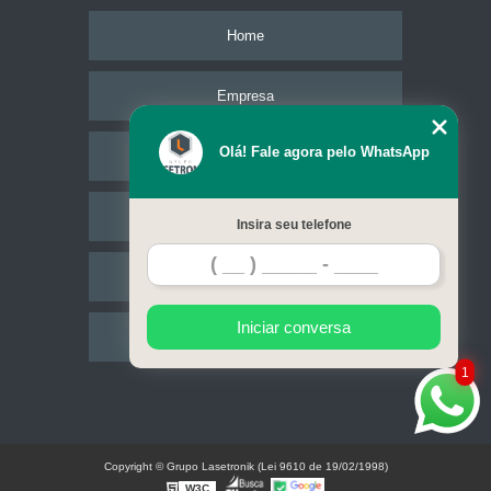
Home
Empresa
Olá! Fale agora pelo WhatsApp
Missão
Serviços
Insira seu telefone
Contato
Iniciar conversa
Mapa do site
1
Copyright © Grupo Lasetronik (Lei 9610 de 19/02/1998)
W3C