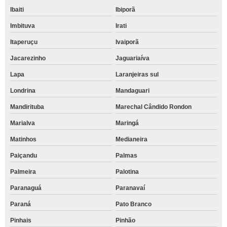
Ibaiti
Ibiporã
Imbituva
Irati
Itaperuçu
Ivaiporã
Jacarezinho
Jaguariaíva
Lapa
Laranjeiras sul
Londrina
Mandaguari
Mandirituba
Marechal Cândido Rondon
Marialva
Maringá
Matinhos
Medianeira
Paiçandu
Palmas
Palmeira
Palotina
Paranaguá
Paranavaí
Paraná
Pato Branco
Pinhais
Pinhão