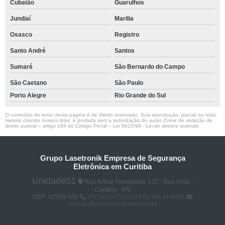
Cubatão
Guarulhos
Jundiaí
Marilia
Osasco
Registro
Santo André
Santos
Sumaré
São Bernardo do Campo
São Caetano
São Paulo
Porto Alegre
Rio Grande do Sul
O conteúdo do texto desta página é de direito reservado. Sua reprodução, parcial ou total,
mesmo citando nossos links, é proibida sem a autorização do autor. Crime de violação de
direito autoral – artigo 184 do Código Penal –
Lei 9610/98 - Lei de direitos autorais
.
Grupo Lasetronik Empresa de Segurança
Eletrônica em Curitiba
Unidade01
Rua Arthur Geronasso, 131 - Boa Vista -
Curitiba - PR
CEP: 82560-500
(41) 3015-7100
(41) 99134-0448
contato@grupolasetronik.com.br