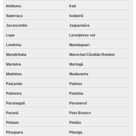
Imbituva
Irati
Itaperuçu
Ivaiporã
Jacarezinho
Jaguariaíva
Lapa
Laranjeiras sul
Londrina
Mandaguari
Mandirituba
Marechal Cândido Rondon
Marialva
Maringá
Matinhos
Medianeira
Paiçandu
Palmas
Palmeira
Palotina
Paranaguá
Paranavaí
Paraná
Pato Branco
Pinhais
Pinhão
Piraquara
Pitanga