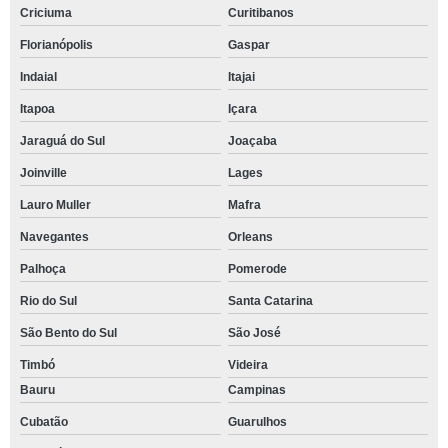
Criciuma
Curitibanos
Florianópolis
Gaspar
Indaial
Itajai
Itapoa
Içara
Jaraguá do Sul
Joaçaba
Joinville
Lages
Lauro Muller
Mafra
Navegantes
Orleans
Palhoça
Pomerode
Rio do Sul
Santa Catarina
São Bento do Sul
São José
Timbó
Videira
Bauru
Campinas
Cubatão
Guarulhos