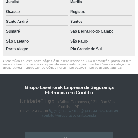
Jundiaí
Marilia
Osasco
Registro
Santo André
Santos
Sumaré
São Bernardo do Campo
São Caetano
São Paulo
Porto Alegre
Rio Grande do Sul
O conteúdo do texto desta página é de direito reservado. Sua reprodução, parcial ou total,
mesmo citando nossos links, é proibida sem a autorização do autor. Crime de violação de
direito autoral – artigo 184 do Código Penal –
Lei 9610/98 - Lei de direitos autorais
.
Grupo Lasetronik Empresa de Segurança
Eletrônica em Curitiba
Unidade01
Rua Arthur Geronasso, 131 - Boa Vista -
Curitiba - PR
CEP: 82560-500
(41) 3015-7100
(41) 99134-0448
contato@grupolasetronik.com.br