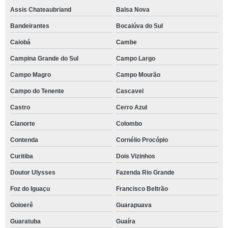
Assis Chateaubriand
Balsa Nova
Bandeirantes
Bocaiúva do Sul
Caiobá
Cambe
Campina Grande do Sul
Campo Largo
Campo Magro
Campo Mourão
Campo do Tenente
Cascavel
Castro
Cerro Azul
Cianorte
Colombo
Contenda
Cornélio Procópio
Curitiba
Dois Vizinhos
Doutor Ulysses
Fazenda Rio Grande
Foz do Iguaçu
Francisco Beltrão
Goioerê
Guarapuava
Guaratuba
Guaíra