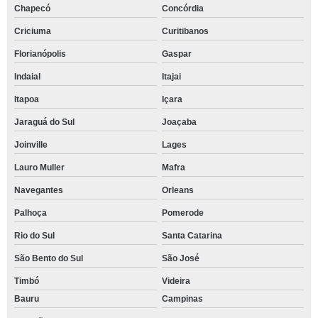
Chapecó
Concórdia
Criciuma
Curitibanos
Florianópolis
Gaspar
Indaial
Itajai
Itapoa
Içara
Jaraguá do Sul
Joaçaba
Joinville
Lages
Lauro Muller
Mafra
Navegantes
Orleans
Palhoça
Pomerode
Rio do Sul
Santa Catarina
São Bento do Sul
São José
Timbó
Videira
Bauru
Campinas