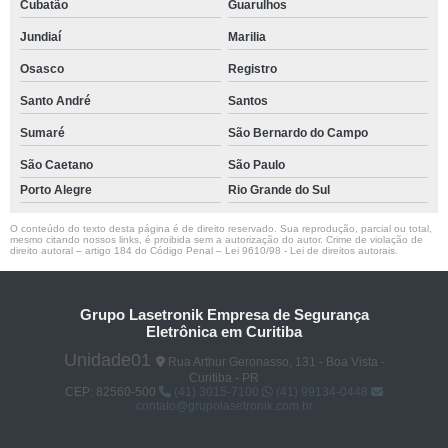
Cubatão
Guarulhos
Jundiaí
Marilia
Osasco
Registro
Santo André
Santos
Sumaré
São Bernardo do Campo
São Caetano
São Paulo
Porto Alegre
Rio Grande do Sul
O conteúdo do texto desta página é de direito reservado. Sua reprodução, parcial ou total,
mesmo citando nossos links, é proibida sem a autorização do autor. Crime de violação de
direito autoral – artigo 184 do Código Penal –
Lei 9610/98 - Lei de direitos autorais
.
Grupo Lasetronik Empresa de Segurança
Eletrônica em Curitiba
Unidade01
Rua Arthur Geronasso, 131 - Boa Vista -
Curitiba - PR
CEP: 82560-500
(41) 3015-7100
(41) 99134-0448
contato@grupolasetronik.com.br