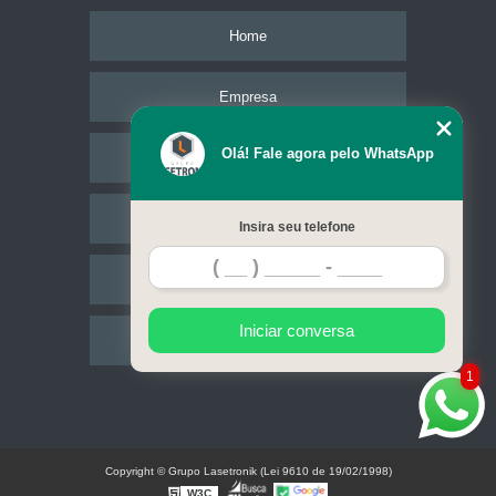
Home
Empresa
Olá! Fale agora pelo WhatsApp
Missão
Serviços
Insira seu telefone
Contato
Iniciar conversa
Mapa do site
1
Copyright © Grupo Lasetronik (Lei 9610 de 19/02/1998)
W3C