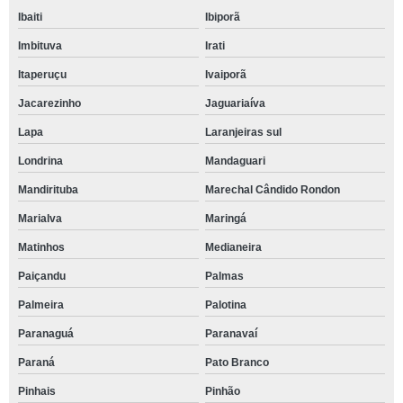
Ibaiti
Ibiporã
Imbituva
Irati
Itaperuçu
Ivaiporã
Jacarezinho
Jaguariaíva
Lapa
Laranjeiras sul
Londrina
Mandaguari
Mandirituba
Marechal Cândido Rondon
Marialva
Maringá
Matinhos
Medianeira
Paiçandu
Palmas
Palmeira
Palotina
Paranaguá
Paranavaí
Paraná
Pato Branco
Pinhais
Pinhão