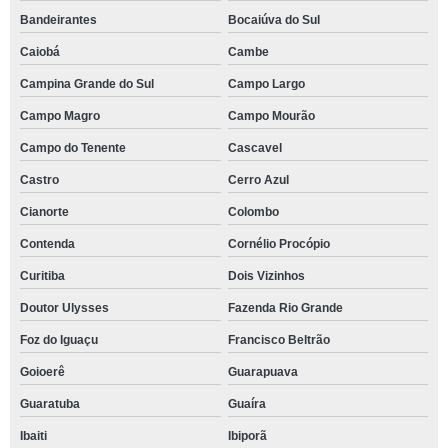
Bandeirantes
Bocaiúva do Sul
Caiobá
Cambe
Campina Grande do Sul
Campo Largo
Campo Magro
Campo Mourão
Campo do Tenente
Cascavel
Castro
Cerro Azul
Cianorte
Colombo
Contenda
Cornélio Procópio
Curitiba
Dois Vizinhos
Doutor Ulysses
Fazenda Rio Grande
Foz do Iguaçu
Francisco Beltrão
Goioerê
Guarapuava
Guaratuba
Guaíra
Ibaiti
Ibiporã