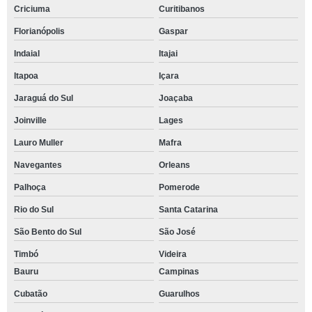
Criciuma
Curitibanos
Florianópolis
Gaspar
Indaial
Itajai
Itapoa
Içara
Jaraguá do Sul
Joaçaba
Joinville
Lages
Lauro Muller
Mafra
Navegantes
Orleans
Palhoça
Pomerode
Rio do Sul
Santa Catarina
São Bento do Sul
São José
Timbó
Videira
Bauru
Campinas
Cubatão
Guarulhos