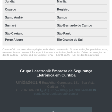
Jundiaí
Marilia
Osasco
Registro
Santo André
Santos
Sumaré
São Bernardo do Campo
São Caetano
São Paulo
Porto Alegre
Rio Grande do Sul
O conteúdo do texto desta página é de direito reservado. Sua reprodução, parcial ou total,
mesmo citando nossos links, é proibida sem a autorização do autor. Crime de violação de
direito autoral – artigo 184 do Código Penal –
Lei 9610/98 - Lei de direitos autorais
.
Grupo Lasetronik Empresa de Segurança
Eletrônica em Curitiba
Unidade01
Rua Arthur Geronasso, 131 - Boa Vista -
Curitiba - PR
CEP: 82560-500
(41) 3015-7100
(41) 99134-0448
contato@grupolasetronik.com.br