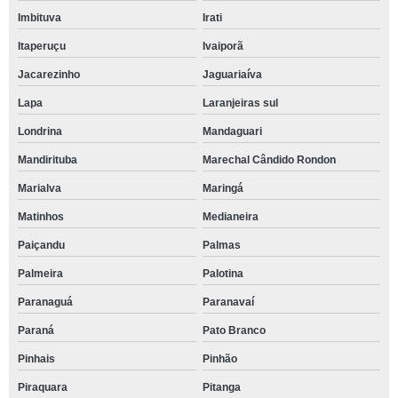
Imbituva
Irati
Itaperuçu
Ivaiporã
Jacarezinho
Jaguariaíva
Lapa
Laranjeiras sul
Londrina
Mandaguari
Mandirituba
Marechal Cândido Rondon
Marialva
Maringá
Matinhos
Medianeira
Paiçandu
Palmas
Palmeira
Palotina
Paranaguá
Paranavaí
Paraná
Pato Branco
Pinhais
Pinhão
Piraquara
Pitanga