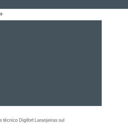
(41) 3015-7100
(41) 99134-0448
e
Certificação FLUKE
Fusão de Fibra
lação de Cabeamento Estruturado Furukawa
struturado Furukawa Curitiba
Estruturado Furukawa Paraná
rial
Instalação de Cabeamento Fibra óptica
TV
Projeto Cabeamento Estruturado
Instalação de Sistema de CFTV
Instalação de Sistema de CFTV Paraná
VR
Instalação e Treinamento Axis
Instalação e Treinamento em VMS
 técnico Digifort Laranjeiras sul
talação BVMS
Licenças Instalação Digifort