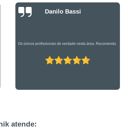
Projeto de Alarme de Inc
Luciano Rueda
Serviços Especializado
Oliveira
Serviços Especializados em Su
Suporte Técnico em Segurança El
Os caras são bons mesmo! Profissionais de primeira!
ik atende: