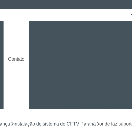
Cabeamento Cat6
Certificação de Red
Instalação Cabeamento Gigalan
Insta
o
Instalação de Cabeamento E
Instalação de Cabeamento 
Contato
Instalação de Cabeamento Estruturado Indust
Instalação de Cabeamento para CF
Empresa Certificada Milestone
Instalação de Sistema de CFTV Curitiba
Instalação e Configuração em D
Instalação e Treinamento em NVR
rança
instalação de sistema de CFTV Paraná
onde faz suporte
Instalação LPR para CFTV
Licença Ins