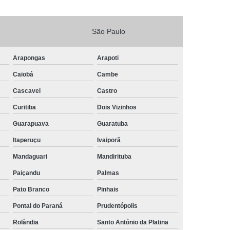
São Paulo
Arapongas
Arapoti
Caiobá
Cambe
Cascavel
Castro
Curitiba
Dois Vizinhos
Guarapuava
Guaratuba
Itaperuçu
Ivaiporã
Mandaguari
Mandirituba
Paiçandu
Palmas
Pato Branco
Pinhais
Pontal do Paraná
Prudentópolis
Rolândia
Santo Antônio da Platina