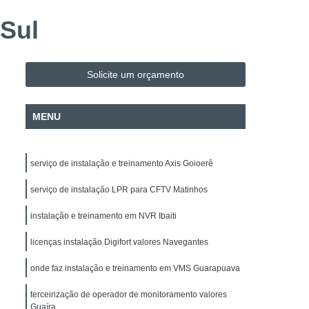
Evacuação
Alarme de Incêndio BOSCH
 Sul
Alarme de Incêndio BOSCH Paraná
Instalação e Configuração de Mapa Sinótico
Solicite um orçamento
o de Sistema de Automação
H
Instalação e Manutenção de Cancela
MENU
Instalação e Manutenção de Commbox
 de Acesso
Empresa de Facilities
serviço de instalação e treinamento Axis Goioerê
 de Fotovoltaico
Instalação de Para-raio
serviço de instalação LPR para CFTV Matinhos
alação Elétrica
Manutenção de Energia Solar
instalação e treinamento em NVR Ibaiti
Manutenção de Energia Solar Paraná
licenças instalação Digifort valores Navegantes
Projeto Elétrico
Projeto SPDA
 Intrusão DSC
Alarme Fibra Microwave
onde faz instalação e treinamento em VMS Guarapuava
nicos
Empresa de Segurança Eletrônica
terceirização de operador de monitoramento valores
Guaíra