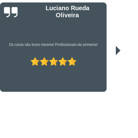
êndio
Projeto Executivo
Jonas
s em Suportes para CFTV
portes para Controle de Acesso
etrônica
Suporte Técnico em TI
Serviço de qualidade!