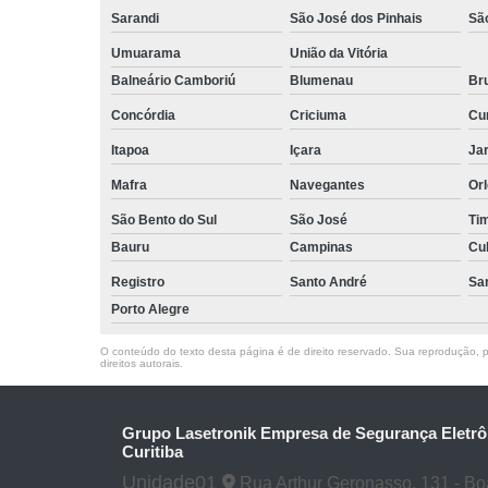
Sarandi
São José dos Pinhais
Sã
Umuarama
União da Vitória
Balneário Camboriú
Blumenau
Br
Concórdia
Criciuma
Cur
Itapoa
Içara
Jar
Mafra
Navegantes
Or
São Bento do Sul
São José
Ti
Bauru
Campinas
Cu
Registro
Santo André
Sa
Porto Alegre
O conteúdo do texto desta página é de direito reservado. Sua reprodução, pa
direitos autorais
.
Grupo Lasetronik Empresa de Segurança Eletrô
Curitiba
Unidade01
Rua Arthur Geronasso, 131 - Boa