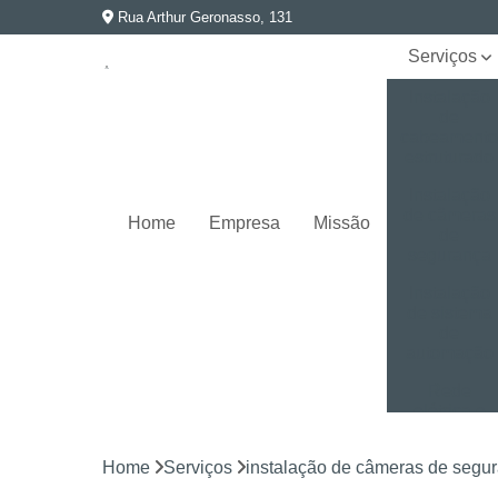
Rua Arthur Geronasso, 131
Serviços
Instalação
de
cabeament
estruturado
Instalação
de câmeras
Home
Empresa
Missão
de
segurança
Instalação
de sistema
de
automação
Rede
elétrica e
aterramento
Home
Serviços
instalação de câmeras de segu
Segurança
eletrônica