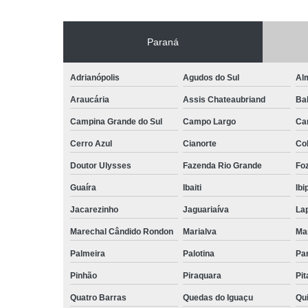
Paraná
Adrianópolis
Agudos do Sul
Al
Araucária
Assis Chateaubriand
Ba
Campina Grande do Sul
Campo Largo
Ca
Cerro Azul
Cianorte
Co
Doutor Ulysses
Fazenda Rio Grande
Foz
Guaíra
Ibaiti
Ibi
Jacarezinho
Jaguariaíva
La
Marechal Cândido Rondon
Marialva
Ma
Palmeira
Palotina
Pa
Pinhão
Piraquara
Pi
Quatro Barras
Quedas do Iguaçu
Qu