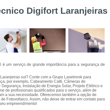
Suporte Técnico Digifort
Alarme de 
nico Digifort Laranjeiras
Alarme de Incêndio BOSCH Curitiba
Instalação de Sistemas de Controle de Acesso
Instalação e Configuraçã
Instalação e Manutenção de Bis BOSC
Instalação e Manutenção de Catracas
Integração de Sistema de Controle
Instalação de Energia Solar
Instalação
sul é um serviço de grande importância para a segurança de
Instalação de Sistema de Aterramento
Inst
t Laranjeiras sul? Conte com a Grupo Lasetronik para
Manutenção de Energia Solar Curitiba
ança, por exemplo, Cabeamento Cat6, Câmeras de
Segurança, Instalação de Energia Solar, Projeto Elétrico e
Projeto e Instalação de SPDA
e de profissionais qualificados para o serviço, além de
tam a sua necessidade. Oferecemos também a opção de
Alarme de Intrusão BOSCH
Alarme de
 de Fotovoltaico. Assim, não deixe de entrar em contato para
 seu empreendimento!
Alarme Fibra Perimetral
Cofres Eletrô