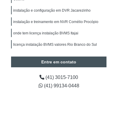
alação de Sistemas de Alarmes de Intrusão
instalação e configuração em DVR Jacarezinho
drite
Manutenção de Segurança Eletrônica
instalação e treinamento em NVR Cornélio Procópio
Manutenção de Segurança Eletrônica Paraná
Obras
Instalação Câmeras BOSCH
onde tem licença instalação BVMS Itajai
de CFTV
Instalação de Câmera de Segurança
licença instalação BVMS valores Rio Branco do Sul
Instalação de Câmera de Segurança Paraná
Entre em contato
Instalação de Câmeras Intelbras
a de Análise de Vídeo
(41) 3015-7100
Contagem de Pessoas
Timelapse para Obras
(41) 99134-0448
Projetos em Automação
tos em Automação Curitiba
araná
Engenharia em Projetos de Segurança
Preventiva em Segurança Eletrônica