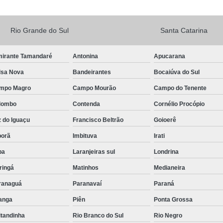
Rio Grande do Sul
Santa Catarina
mirante Tamandaré
Antonina
Apucarana
lsa Nova
Bandeirantes
Bocaiúva do Sul
mpo Magro
Campo Mourão
Campo do Tenente
lombo
Contenda
Cornélio Procópio
 do Iguaçu
Francisco Beltrão
Goioerê
porã
Imbituva
Irati
pa
Laranjeiras sul
Londrina
ringá
Matinhos
Medianeira
ranaguá
Paranavaí
Paraná
tanga
Piên
Ponta Grossa
itandinha
Rio Branco do Sul
Rio Negro