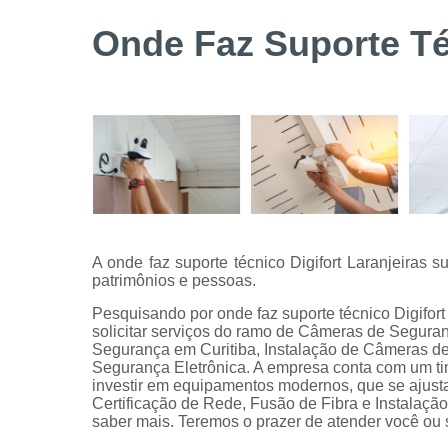
Serviços de
Onde Faz Suporte Téc
instalação
de câmeras
de
segurança
Serviços
técnicos
A onde faz suporte técnico Digifort Laranjeiras 
patrimônios e pessoas.
Pesquisando por onde faz suporte técnico Digifor
solicitar serviços do ramo de Câmeras de Segur
Segurança em Curitiba, Instalação de Câmeras de 
Segurança Eletrônica. A empresa conta com um tim
investir em equipamentos modernos, que se ajus
Certificação de Rede, Fusão de Fibra e Instalação
saber mais. Teremos o prazer de atender você ou