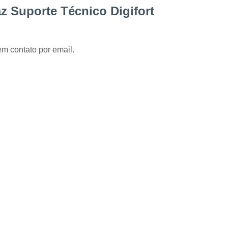
Instalação de Alarme Perimetral
Inst
z Suporte Técnico Digifort
Instalação e Manutenção Cerca Elétrica Spee
Manutenção de Segurança Eletrônica Curitiba
em contato por email.
Câmera para Acompanhamento de 
Instalação Câmeras Hikvision
Instalação 
Instalação de Câmera de Segurança Curitiba
Instalação de Câmeras Axis
Instalação de Sistem
Instalação e Configuração de Sistema para 
Desenvolvimento de 
Desenvolvimento de Proje
Desenvolvimento de Projetos em Automação P
Integração de VMS
Manutenção 