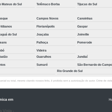
o Mateus do Sul
Telêmaco Borba
Tijucas do Sul
usque
Campos Novos
Canoinhas
itibanos
Florianópolis
Gaspar
aguá do Sul
Joaçaba
Joinville
leans
Palhoça
Pomerode
mbó
Videira
batão
Guarulhos
Jundiaí
ntos
Sumaré
São Bernardo do Camp
Rio Grande do Sul
rcial ou total, mesmo citando nossos links, é proibida sem a autorização do autor. Crime de viol
nica em
H
 Vista -