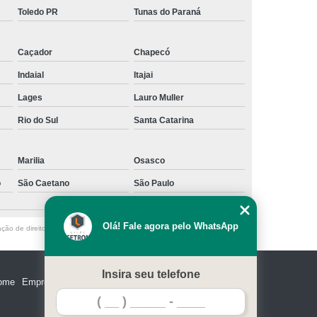
Toledo PR
Tunas do Paraná
Caçador
Chapecó
Indaial
Itajai
Lages
Lauro Muller
Rio do Sul
Santa Catarina
Marilia
Osasco
o
São Caetano
São Paulo
Olá! Fale agora pelo WhatsApp
ação de direito autoral – artigo 184 do Código Penal –
Lei 9610/98 - Lei de
Insira seu telefone
ome
Empresa
Missão
Serviços
Contato
Mapa do site