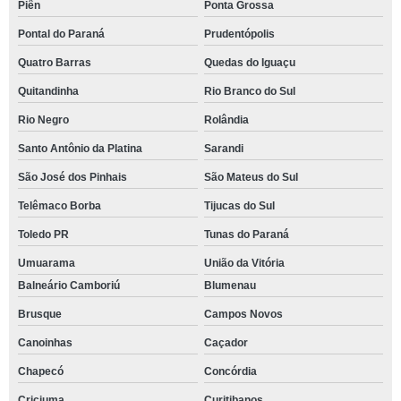
Piên
Ponta Grossa
Pontal do Paraná
Prudentópolis
Quatro Barras
Quedas do Iguaçu
Quitandinha
Rio Branco do Sul
Rio Negro
Rolândia
Santo Antônio da Platina
Sarandi
São José dos Pinhais
São Mateus do Sul
Telêmaco Borba
Tijucas do Sul
Toledo PR
Tunas do Paraná
Umuarama
União da Vitória
Balneário Camboriú
Blumenau
Brusque
Campos Novos
Canoinhas
Caçador
Chapecó
Concórdia
Criciuma
Curitibanos