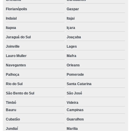
Florianópolis
Gaspar
Indaial
Itajai
Itapoa
Içara
Jaraguá do Sul
Joaçaba
Joinville
Lages
Lauro Muller
Mafra
Navegantes
Orleans
Palhoça
Pomerode
Rio do Sul
Santa Catarina
São Bento do Sul
São José
Timbó
Videira
Bauru
Campinas
Cubatão
Guarulhos
Jundiaí
Marilia