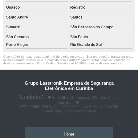
Osasco
Registro
Santo André
Santos
Sumaré
São Bernardo do Campo
São Caetano
São Paulo
Porto Alegre
Rio Grande do Sul
O conteúdo do texto desta página é de direito reservado. Sua reprodução, parcial ou total,
mesmo citando nossos links, é proibida sem a autorização do autor. Crime de violação de
direito autoral – artigo 184 do Código Penal –
Lei 9610/98 - Lei de direitos autorais
.
Grupo Lasetronik Empresa de Segurança
Eletrônica em Curitiba
Unidade01
Rua Arthur Geronasso, 131 - Boa Vista -
Curitiba - PR
CEP: 82560-500
(41) 3015-7100
(41) 99134-0448
contato@grupolasetronik.com.br
Home