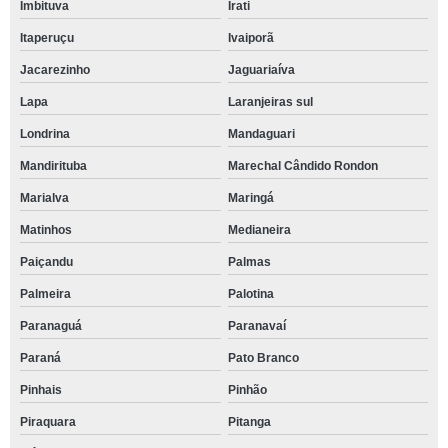
Imbituva
Irati
Itaperuçu
Ivaiporã
Jacarezinho
Jaguariaíva
Lapa
Laranjeiras sul
Londrina
Mandaguari
Mandirituba
Marechal Cândido Rondon
Marialva
Maringá
Matinhos
Medianeira
Paiçandu
Palmas
Palmeira
Palotina
Paranaguá
Paranavaí
Paraná
Pato Branco
Pinhais
Pinhão
Piraquara
Pitanga