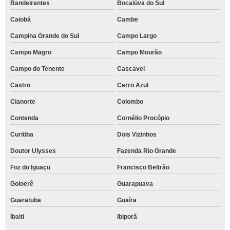
Bandeirantes
Bocaiúva do Sul
Caiobá
Cambe
Campina Grande do Sul
Campo Largo
Campo Magro
Campo Mourão
Campo do Tenente
Cascavel
Castro
Cerro Azul
Cianorte
Colombo
Contenda
Cornélio Procópio
Curitiba
Dois Vizinhos
Doutor Ulysses
Fazenda Rio Grande
Foz do Iguaçu
Francisco Beltrão
Goioerê
Guarapuava
Guaratuba
Guaíra
Ibaiti
Ibiporã