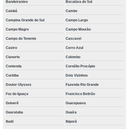
Bandeirantes
Bocaiúva do Sul
Caiobá
Cambe
Campina Grande do Sul
Campo Largo
Campo Magro
Campo Mourão
Campo do Tenente
Cascavel
Castro
Cerro Azul
Cianorte
Colombo
Contenda
Cornélio Procópio
Curitiba
Dois Vizinhos
Doutor Ulysses
Fazenda Rio Grande
Foz do Iguaçu
Francisco Beltrão
Goioerê
Guarapuava
Guaratuba
Guaíra
Ibaiti
Ibiporã