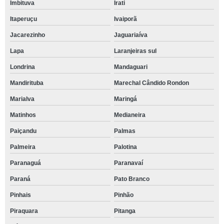
Imbituva
Irati
Itaperuçu
Ivaiporã
Jacarezinho
Jaguariaíva
Lapa
Laranjeiras sul
Londrina
Mandaguari
Mandirituba
Marechal Cândido Rondon
Marialva
Maringá
Matinhos
Medianeira
Paiçandu
Palmas
Palmeira
Palotina
Paranaguá
Paranavaí
Paraná
Pato Branco
Pinhais
Pinhão
Piraquara
Pitanga