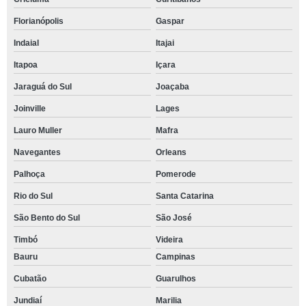
Florianópolis
Gaspar
Indaial
Itajai
Itapoa
Içara
Jaraguá do Sul
Joaçaba
Joinville
Lages
Lauro Muller
Mafra
Navegantes
Orleans
Palhoça
Pomerode
Rio do Sul
Santa Catarina
São Bento do Sul
São José
Timbó
Videira
Bauru
Campinas
Cubatão
Guarulhos
Jundiaí
Marilia