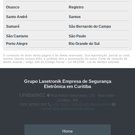
Osasco
Registro
Santo André
Santos
Sumaré
São Bernardo do Campo
São Caetano
São Paulo
Porto Alegre
Rio Grande do Sul
O conteúdo do texto desta página é de direito reservado. Sua reprodução, parcial ou total,
mesmo citando nossos links, é proibida sem a autorização do autor. Crime de violação de
direito autoral – artigo 184 do Código Penal –
Lei 9610/98 - Lei de direitos autorais
.
Grupo Lasetronik Empresa de Segurança
Eletrônica em Curitiba
Unidade01
Rua Arthur Geronasso, 131 - Boa Vista -
Curitiba - PR
CEP: 82560-500
(41) 3015-7100
(41) 99134-0448
contato@grupolasetronik.com.br
Home