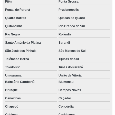
Piên
Ponta Grossa
Pontal do Paraná
Prudentópolis
Quatro Barras
Quedas do Iguaçu
Quitandinha
Rio Branco do Sul
Rio Negro
Rolândia
Santo Antônio da Platina
Sarandi
São José dos Pinhais
São Mateus do Sul
Telêmaco Borba
Tijucas do Sul
Toledo PR
Tunas do Paraná
Umuarama
União da Vitória
Balneário Camboriú
Blumenau
Brusque
Campos Novos
Canoinhas
Caçador
Chapecó
Concórdia
Criciuma
Curitibanos