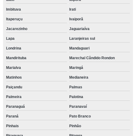
Imbituva
Irati
Itaperuçu
Ivaiporã
Jacarezinho
Jaguariaíva
Lapa
Laranjeiras sul
Londrina
Mandaguari
Mandirituba
Marechal Cândido Rondon
Marialva
Maringá
Matinhos
Medianeira
Paiçandu
Palmas
Palmeira
Palotina
Paranaguá
Paranavaí
Paraná
Pato Branco
Pinhais
Pinhão
Piraquara
Pitanga