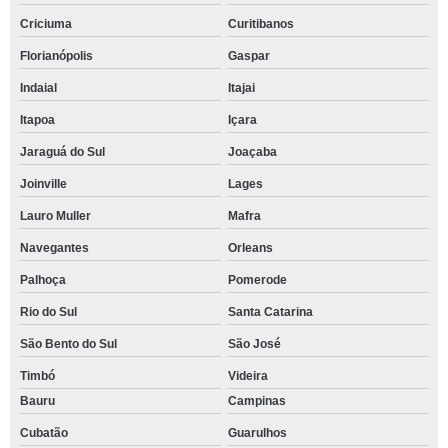
Criciuma
Curitibanos
Florianópolis
Gaspar
Indaial
Itajai
Itapoa
Içara
Jaraguá do Sul
Joaçaba
Joinville
Lages
Lauro Muller
Mafra
Navegantes
Orleans
Palhoça
Pomerode
Rio do Sul
Santa Catarina
São Bento do Sul
São José
Timbó
Videira
Bauru
Campinas
Cubatão
Guarulhos