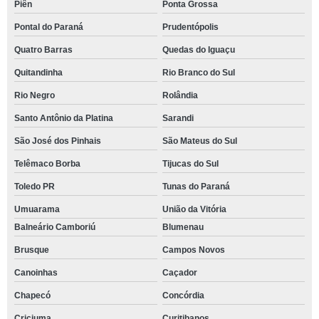
Piên
Ponta Grossa
Pontal do Paraná
Prudentópolis
Quatro Barras
Quedas do Iguaçu
Quitandinha
Rio Branco do Sul
Rio Negro
Rolândia
Santo Antônio da Platina
Sarandi
São José dos Pinhais
São Mateus do Sul
Telêmaco Borba
Tijucas do Sul
Toledo PR
Tunas do Paraná
Umuarama
União da Vitória
Balneário Camboriú
Blumenau
Brusque
Campos Novos
Canoinhas
Caçador
Chapecó
Concórdia
Criciuma
Curitibanos