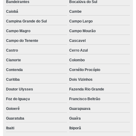
Bandeirantes
Bocaiúva do Sul
Caiobá
Cambe
Campina Grande do Sul
Campo Largo
Campo Magro
Campo Mourão
Campo do Tenente
Cascavel
Castro
Cerro Azul
Cianorte
Colombo
Contenda
Cornélio Procópio
Curitiba
Dois Vizinhos
Doutor Ulysses
Fazenda Rio Grande
Foz do Iguaçu
Francisco Beltrão
Goioerê
Guarapuava
Guaratuba
Guaíra
Ibaiti
Ibiporã