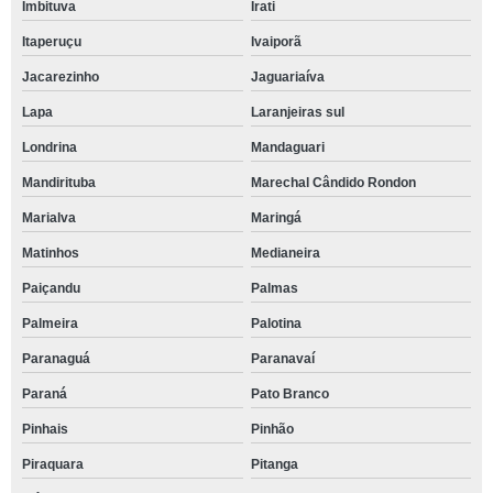
Imbituva
Irati
Itaperuçu
Ivaiporã
Jacarezinho
Jaguariaíva
Lapa
Laranjeiras sul
Londrina
Mandaguari
Mandirituba
Marechal Cândido Rondon
Marialva
Maringá
Matinhos
Medianeira
Paiçandu
Palmas
Palmeira
Palotina
Paranaguá
Paranavaí
Paraná
Pato Branco
Pinhais
Pinhão
Piraquara
Pitanga