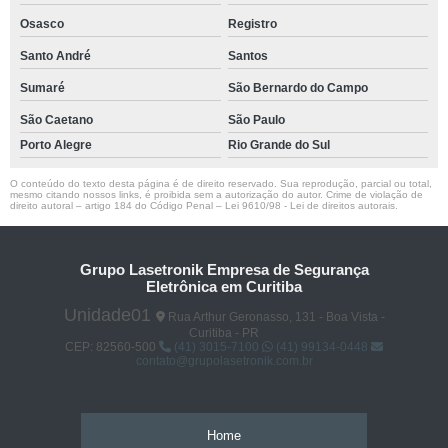
Osasco
Registro
Santo André
Santos
Sumaré
São Bernardo do Campo
São Caetano
São Paulo
Porto Alegre
Rio Grande do Sul
O conteúdo do texto desta página é de direito reservado. Sua reprodução, parcial ou total,
mesmo citando nossos links, é proibida sem a autorização do autor. Crime de violação de
direito autoral – artigo 184 do Código Penal –
Lei 9610/98 - Lei de direitos autorais
.
Grupo Lasetronik Empresa de Segurança
Eletrônica em Curitiba
Unidade01
Rua Arthur Geronasso, 131 - Boa Vista -
Curitiba - PR
CEP: 82560-500
(41) 3015-7100
(41) 99134-0448
contato@grupolasetronik.com.br
Home