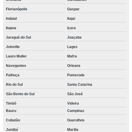
Florianópolis
Gaspar
Indaial
Itajai
Itapoa
Içara
Jaraguá do Sul
Joaçaba
Joinville
Lages
Lauro Muller
Mafra
Navegantes
Orleans
Palhoça
Pomerode
Rio do Sul
Santa Catarina
São Bento do Sul
São José
Timbó
Videira
Bauru
Campinas
Cubatão
Guarulhos
Jundiaí
Marilia