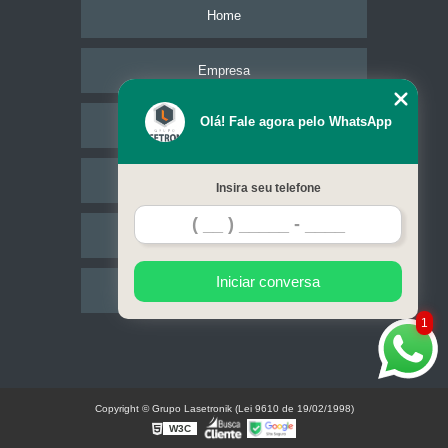
Home
Empresa
Olá! Fale agora pelo WhatsApp
Missão
Serviços
Insira seu telefone
Contato
Iniciar conversa
Mapa do site
1
Copyright © Grupo Lasetronik (Lei 9610 de 19/02/1998)
W3C