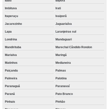
Ibaiti
Ibiporã
Imbituva
Irati
Itaperuçu
Ivaiporã
Jacarezinho
Jaguariaíva
Lapa
Laranjeiras sul
Londrina
Mandaguari
Mandirituba
Marechal Cândido Rondon
Marialva
Maringá
Matinhos
Medianeira
Paiçandu
Palmas
Palmeira
Palotina
Paranaguá
Paranavaí
Paraná
Pato Branco
Pinhais
Pinhão