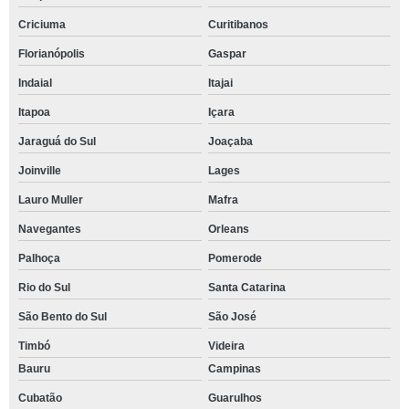
Criciuma
Curitibanos
Florianópolis
Gaspar
Indaial
Itajai
Itapoa
Içara
Jaraguá do Sul
Joaçaba
Joinville
Lages
Lauro Muller
Mafra
Navegantes
Orleans
Palhoça
Pomerode
Rio do Sul
Santa Catarina
São Bento do Sul
São José
Timbó
Videira
Bauru
Campinas
Cubatão
Guarulhos