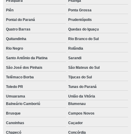
Piraquara
Pitanga
Piên
Ponta Grossa
Pontal do Paraná
Prudentópolis
Quatro Barras
Quedas do Iguaçu
Quitandinha
Rio Branco do Sul
Rio Negro
Rolândia
Santo Antônio da Platina
Sarandi
São José dos Pinhais
São Mateus do Sul
Telêmaco Borba
Tijucas do Sul
Toledo PR
Tunas do Paraná
Umuarama
União da Vitória
Balneário Camboriú
Blumenau
Brusque
Campos Novos
Canoinhas
Caçador
Chapecó
Concórdia