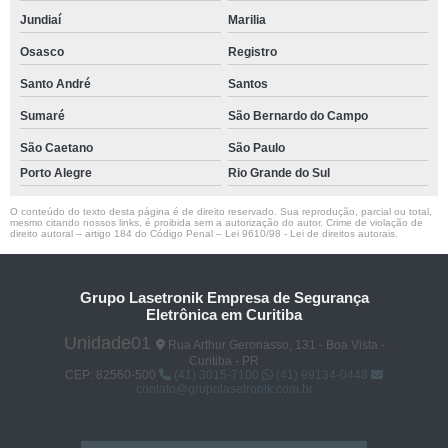
Jundiaí
Marilia
Osasco
Registro
Santo André
Santos
Sumaré
São Bernardo do Campo
São Caetano
São Paulo
Porto Alegre
Rio Grande do Sul
O conteúdo do texto desta página é de direito reservado. Sua reprodução, parcial ou total,
mesmo citando nossos links, é proibida sem a autorização do autor. Crime de violação de
direito autoral – artigo 184 do Código Penal –
Lei 9610/98 - Lei de direitos autorais
.
Grupo Lasetronik Empresa de Segurança
Eletrônica em Curitiba
Unidade01
Rua Arthur Geronasso, 131 - Boa Vista -
Curitiba - PR
CEP: 82560-500
(41) 3015-7100
(41) 99134-0448
contato@grupolasetronik.com.br