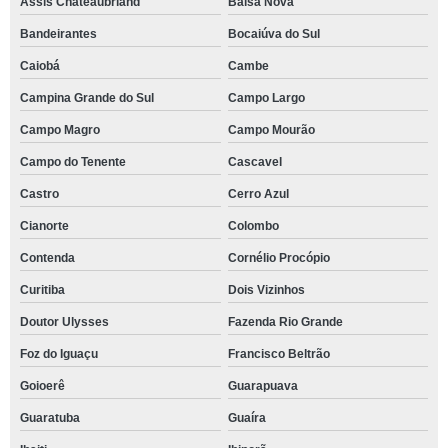
Assis Chateaubriand
Balsa Nova
Bandeirantes
Bocaiúva do Sul
Caiobá
Cambe
Campina Grande do Sul
Campo Largo
Campo Magro
Campo Mourão
Campo do Tenente
Cascavel
Castro
Cerro Azul
Cianorte
Colombo
Contenda
Cornélio Procópio
Curitiba
Dois Vizinhos
Doutor Ulysses
Fazenda Rio Grande
Foz do Iguaçu
Francisco Beltrão
Goioerê
Guarapuava
Guaratuba
Guaíra