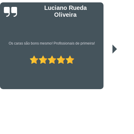
êndio
Projeto Executivo
Jonas
s em Suportes para CFTV
portes para Controle de Acesso
etrônica
Suporte Técnico em TI
Serviço de qualidade!