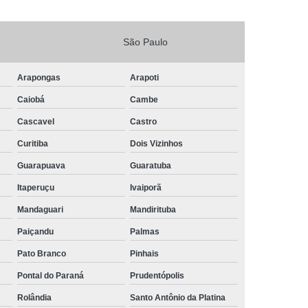
São Paulo
Arapongas
Arapoti
Caiobá
Cambe
Cascavel
Castro
Curitiba
Dois Vizinhos
Guarapuava
Guaratuba
Itaperuçu
Ivaiporã
Mandaguari
Mandirituba
Paiçandu
Palmas
Pato Branco
Pinhais
Pontal do Paraná
Prudentópolis
Rolândia
Santo Antônio da Platina