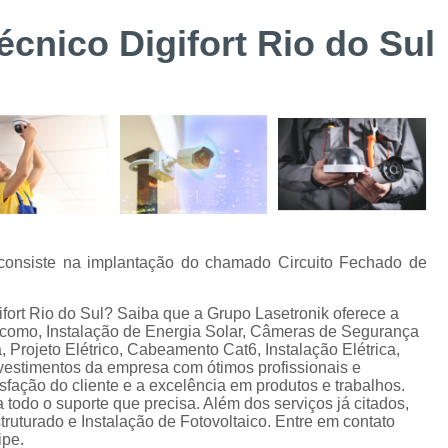
Suporte Técnico Digifort
Alarme de 
cnico Digifort Rio do Sul
Alarme de Incêndio BOSCH Curitiba
Instalação de Sistemas de Controle de Acesso
Instalação e Configuraçã
Instalação e Manutenção de Bis BOSC
Instalação e Manutenção de Catracas
Integração de Sistema de Controle
Instalação de Energia Solar
Instalação
l consiste na implantação do chamado Circuito Fechado de
Instalação de Sistema de Aterramento
Inst
fort Rio do Sul? Saiba que a Grupo Lasetronik oferece a
Manutenção de Energia Solar Curitiba
como, Instalação de Energia Solar, Câmeras de Segurança
 Projeto Elétrico, Cabeamento Cat6, Instalação Elétrica,
Projeto e Instalação de SPDA
nvestimentos da empresa com ótimos profissionais e
fação do cliente e a excelência em produtos e trabalhos.
Alarme de Intrusão BOSCH
Alarme de
 todo o suporte que precisa. Além dos serviços já citados,
turado e Instalação de Fotovoltaico. Entre em contato
Alarme Fibra Perimetral
Cofres Eletrô
ipe.