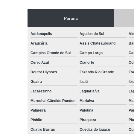
Paraná
Adrianópolis
Agudos do Sul
Al
Araucária
Assis Chateaubriand
Ba
Campina Grande do Sul
Campo Largo
Ca
Cerro Azul
Cianorte
Co
Doutor Ulysses
Fazenda Rio Grande
Foz
Guaíra
Ibaiti
Ibi
Jacarezinho
Jaguariaíva
La
Marechal Cândido Rondon
Marialva
Ma
Palmeira
Palotina
Pa
Pinhão
Piraquara
Pi
Quatro Barras
Quedas do Iguaçu
Qu