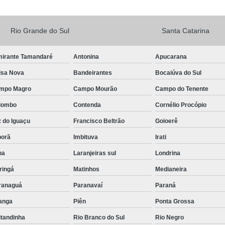
Rio Grande do Sul
Santa Catarina
mirante Tamandaré
Antonina
Apucarana
lsa Nova
Bandeirantes
Bocaiúva do Sul
mpo Magro
Campo Mourão
Campo do Tenente
lombo
Contenda
Cornélio Procópio
 do Iguaçu
Francisco Beltrão
Goioerê
porã
Imbituva
Irati
pa
Laranjeiras sul
Londrina
ringá
Matinhos
Medianeira
ranaguá
Paranavaí
Paraná
tanga
Piên
Ponta Grossa
itandinha
Rio Branco do Sul
Rio Negro