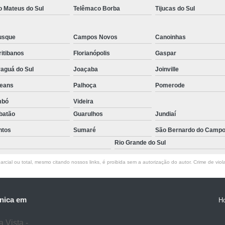
o Mateus do Sul
Telêmaco Borba
Tijucas do Sul
usque
Campos Novos
Canoinhas
itibanos
Florianópolis
Gaspar
aguá do Sul
Joaçaba
Joinville
leans
Palhoça
Pomerode
mbó
Videira
batão
Guarulhos
Jundiaí
ntos
Sumaré
São Bernardo do Camp
Rio Grande do Sul
rcial ou total, mesmo citando nossos links, é proibida sem a autorização do autor. Crime de viol
nica em
H
 Vista -