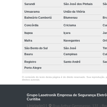
Sarandi
São José dos Pinhais
Sã
Umuarama
União da Vitória
Balneário Camboriú
Blumenau
Br
Concórdia
Criciuma
Cur
Itapoa
Içara
Jar
Mafra
Navegantes
Or
São Bento do Sul
São José
Ti
Bauru
Campinas
Cu
Registro
Santo André
Sa
Porto Alegre
O conteúdo do texto desta página é de direito reservado. Sua reprodução, pa
direitos autorais
.
Grupo Lasetronik Empresa de Segurança Eletrô
Curitiba
Unidade01
Rua Arthur Geronasso, 131 - Boa