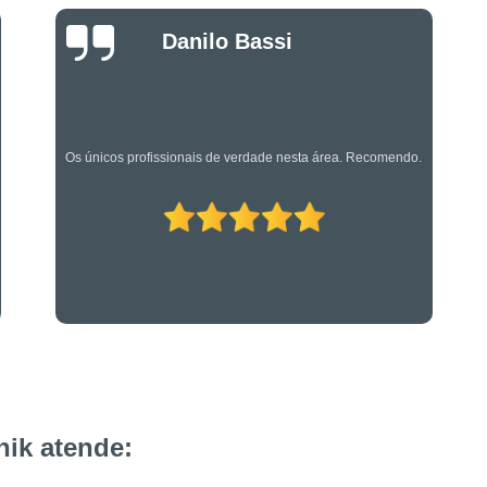
Projeto de Alarme de Inc
Luciano Rueda
Serviços Especializado
Oliveira
Serviços Especializados em Su
Suporte Técnico em Segurança El
Os caras são bons mesmo! Profissionais de primeira!
ik atende: