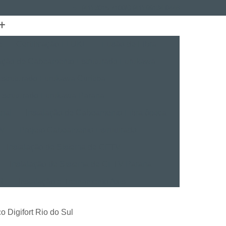
(41) 3015-7100
(41) 99134-0448
e
Certificação FLUKE
Fusão de Fibra
lação de Cabeamento Estruturado Furukawa
struturado Furukawa Curitiba
Estruturado Furukawa Paraná
rial
Instalação de Cabeamento Fibra óptica
TV
Projeto Cabeamento Estruturado
Instalação de Sistema de CFTV
Instalação de Sistema de CFTV Paraná
VR
Instalação e Treinamento Axis
Instalação e Treinamento em VMS
o Digifort Rio do Sul
talação BVMS
Licenças Instalação Digifort