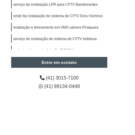
alação de Sistemas de Alarmes de Intrusão
serviço de instalação LPR para CFTV Bandeirantes
drite
Manutenção de Segurança Eletrônica
onde faz instalação de sistema de CFTV Dois Vizinhos
Manutenção de Segurança Eletrônica Paraná
instalação e treinamento em VMS valores Piraquara
Obras
Instalação Câmeras BOSCH
serviço de instalação de sistema de CFTV Imbituva
de CFTV
Instalação de Câmera de Segurança
onde tem licença instalação BVMS Arapongas
Instalação de Câmera de Segurança Paraná
Entre em contato
Instalação de Câmeras Intelbras
a de Análise de Vídeo
(41) 3015-7100
Contagem de Pessoas
Timelapse para Obras
(41) 99134-0448
Projetos em Automação
tos em Automação Curitiba
araná
Engenharia em Projetos de Segurança
Preventiva em Segurança Eletrônica