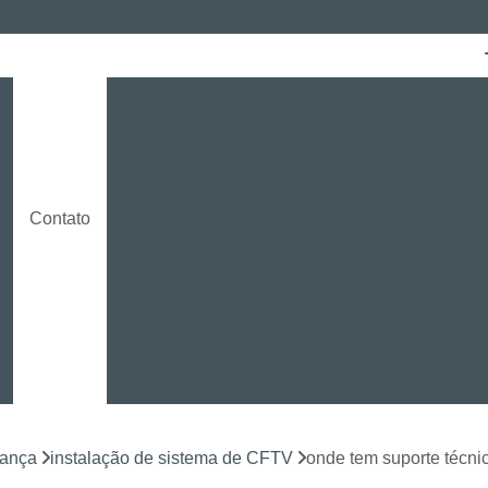
Cabeamento Cat6
Certificação de Red
Instalação Cabeamento Gigalan
Insta
o
Instalação de Cabeamento E
Instalação de Cabeamento 
Contato
Instalação de Cabeamento Estruturado Indust
Instalação de Cabeamento para CF
Empresa Certificada Milestone
Instalação de Sistema de CFTV Curitiba
Instalação e Configuração em D
Instalação e Treinamento em NVR
rança
instalação de sistema de CFTV
onde tem suporte técnic
Instalação LPR para CFTV
Licença Ins