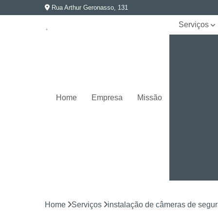
Rua Arthur Geronasso, 131
Serviços
Instalação
de
cabeament
estruturado
Instalação
de câmeras
Home
Empresa
Missão
de
segurança
Instalação
de sistema
de
automação
Rede
elétrica e
aterramento
Home
Serviços
instalação de câmeras de segu
Segurança
eletrônica