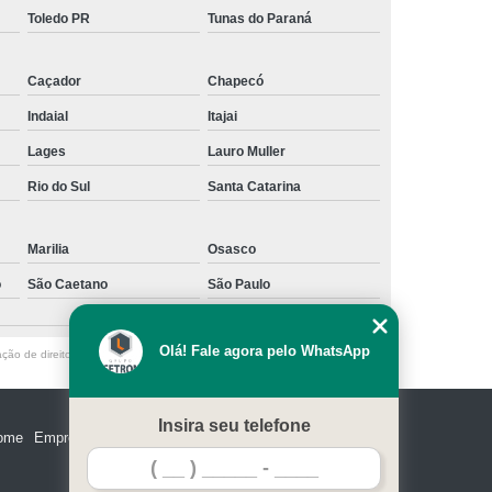
Toledo PR
Tunas do Paraná
Caçador
Chapecó
Indaial
Itajai
Lages
Lauro Muller
Rio do Sul
Santa Catarina
Marilia
Osasco
o
São Caetano
São Paulo
Olá! Fale agora pelo WhatsApp
ação de direito autoral – artigo 184 do Código Penal –
Lei 9610/98 - Lei de
Insira seu telefone
ome
Empresa
Missão
Serviços
Contato
Mapa do site