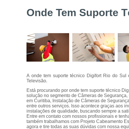
Serviços de
Onde Tem Suporte Té
instalação
de câmeras
de
segurança
Serviços
técnicos
A onde tem suporte técnico Digifort Rio do Su
Televisão.
Está procurando por onde tem suporte técnico Digi
solução no segmento de Câmeras de Segurança, 
em Curitiba, Instalação de Câmeras de Segurança,
entre outros serviços. Isso acontece graças aos i
instalações de qualidade, buscando sempre a satis
Entre em contato com nossos profissionais e tenha
também trabalhamos com Projeto Cabeamento Estru
agora e tire todas as suas dúvidas com nossa equ