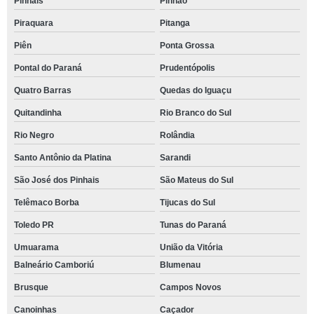
Pinhais
Pinhão
Piraquara
Pitanga
Piên
Ponta Grossa
Pontal do Paraná
Prudentópolis
Quatro Barras
Quedas do Iguaçu
Quitandinha
Rio Branco do Sul
Rio Negro
Rolândia
Santo Antônio da Platina
Sarandi
São José dos Pinhais
São Mateus do Sul
Telêmaco Borba
Tijucas do Sul
Toledo PR
Tunas do Paraná
Umuarama
União da Vitória
Balneário Camboriú
Blumenau
Brusque
Campos Novos
Canoinhas
Caçador