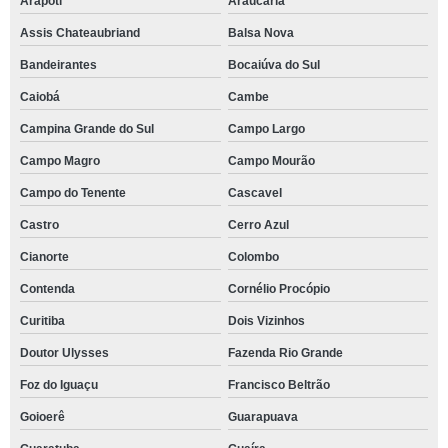
Arapoti
Araucária
Assis Chateaubriand
Balsa Nova
Bandeirantes
Bocaiúva do Sul
Caiobá
Cambe
Campina Grande do Sul
Campo Largo
Campo Magro
Campo Mourão
Campo do Tenente
Cascavel
Castro
Cerro Azul
Cianorte
Colombo
Contenda
Cornélio Procópio
Curitiba
Dois Vizinhos
Doutor Ulysses
Fazenda Rio Grande
Foz do Iguaçu
Francisco Beltrão
Goioerê
Guarapuava