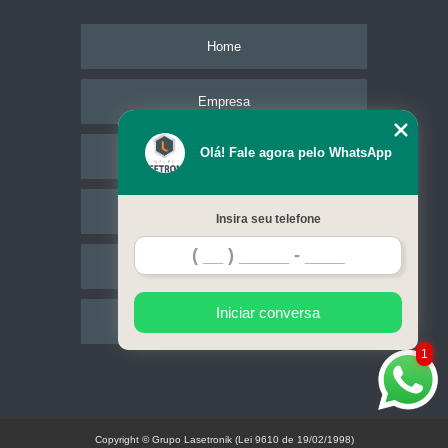
Home
Empresa
Olá! Fale agora pelo WhatsApp
Missão
Serviços
Insira seu telefone
Contato
Iniciar conversa
Mapa do site
1
Copyright © Grupo Lasetronik (Lei 9610 de 19/02/1998)