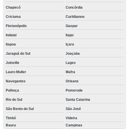
Chapecó
Concórdia
Criciuma
Curitibanos
Florianópolis
Gaspar
Indaial
Itajai
Itapoa
Içara
Jaraguá do Sul
Joaçaba
Joinville
Lages
Lauro Muller
Mafra
Navegantes
Orleans
Palhoça
Pomerode
Rio do Sul
Santa Catarina
São Bento do Sul
São José
Timbó
Videira
Bauru
Campinas