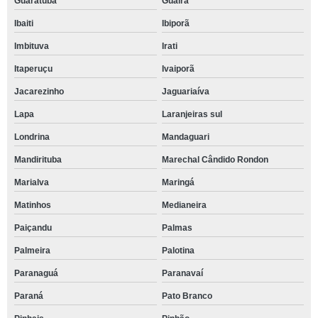
Guaratuba
Guaíra
Ibaiti
Ibiporã
Imbituva
Irati
Itaperuçu
Ivaiporã
Jacarezinho
Jaguariaíva
Lapa
Laranjeiras sul
Londrina
Mandaguari
Mandirituba
Marechal Cândido Rondon
Marialva
Maringá
Matinhos
Medianeira
Paiçandu
Palmas
Palmeira
Palotina
Paranaguá
Paranavaí
Paraná
Pato Branco