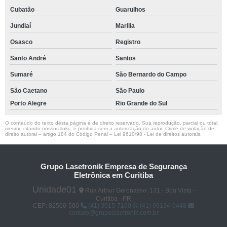
Cubatão
Guarulhos
Jundiaí
Marilia
Osasco
Registro
Santo André
Santos
Sumaré
São Bernardo do Campo
São Caetano
São Paulo
Porto Alegre
Rio Grande do Sul
O conteúdo do texto desta página é de direito reservado. Sua reprodução, parcial ou total,
mesmo citando nossos links, é proibida sem a autorização do autor. Crime de violação de
direito autoral – artigo 184 do Código Penal –
Lei 9610/98 - Lei de direitos autorais
.
Grupo Lasetronik Empresa de Segurança
Eletrônica em Curitiba
Unidade01
Rua Arthur Geronasso, 131 - Boa Vista -
Curitiba - PR
CEP: 82560-500
(41) 3015-7100
(41) 99134-0448
contato@grupolasetronik.com.br