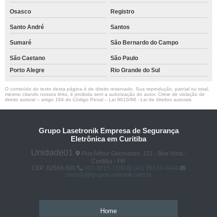
Osasco
Registro
Santo André
Santos
Sumaré
São Bernardo do Campo
São Caetano
São Paulo
Porto Alegre
Rio Grande do Sul
O conteúdo do texto desta página é de direito reservado. Sua reprodução, parcial ou total,
mesmo citando nossos links, é proibida sem a autorização do autor. Crime de violação de
direito autoral – artigo 184 do Código Penal –
Lei 9610/98 - Lei de direitos autorais
.
Grupo Lasetronik Empresa de Segurança
Eletrônica em Curitiba
Unidade01
Rua Arthur Geronasso, 131 - Boa Vista -
Curitiba - PR
CEP: 82560-500
(41) 3015-7100
(41) 99134-0448
contato@grupolasetronik.com.br
Home