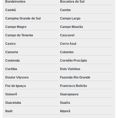
Bandeirantes
Bocaiúva do Sul
Caiobá
Cambe
Campina Grande do Sul
Campo Largo
Campo Magro
Campo Mourão
Campo do Tenente
Cascavel
Castro
Cerro Azul
Cianorte
Colombo
Contenda
Cornélio Procópio
Curitiba
Dois Vizinhos
Doutor Ulysses
Fazenda Rio Grande
Foz do Iguaçu
Francisco Beltrão
Goioerê
Guarapuava
Guaratuba
Guaíra
Ibaiti
Ibiporã