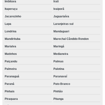
Imbituva
Irati
Itaperuçu
Ivaiporã
Jacarezinho
Jaguariaíva
Lapa
Laranjeiras sul
Londrina
Mandaguari
Mandirituba
Marechal Cândido Rondon
Marialva
Maringá
Matinhos
Medianeira
Paiçandu
Palmas
Palmeira
Palotina
Paranaguá
Paranavaí
Paraná
Pato Branco
Pinhais
Pinhão
Piraquara
Pitanga