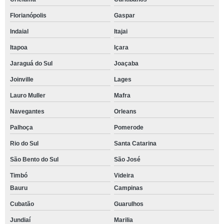
Florianópolis
Gaspar
Indaial
Itajai
Itapoa
Içara
Jaraguá do Sul
Joaçaba
Joinville
Lages
Lauro Muller
Mafra
Navegantes
Orleans
Palhoça
Pomerode
Rio do Sul
Santa Catarina
São Bento do Sul
São José
Timbó
Videira
Bauru
Campinas
Cubatão
Guarulhos
Jundiaí
Marilia