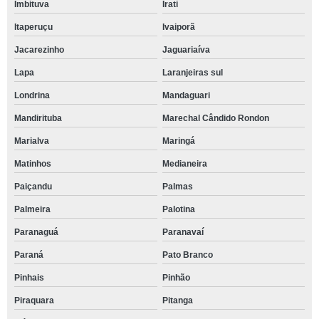
Imbituva
Irati
Itaperuçu
Ivaiporã
Jacarezinho
Jaguariaíva
Lapa
Laranjeiras sul
Londrina
Mandaguari
Mandirituba
Marechal Cândido Rondon
Marialva
Maringá
Matinhos
Medianeira
Paiçandu
Palmas
Palmeira
Palotina
Paranaguá
Paranavaí
Paraná
Pato Branco
Pinhais
Pinhão
Piraquara
Pitanga