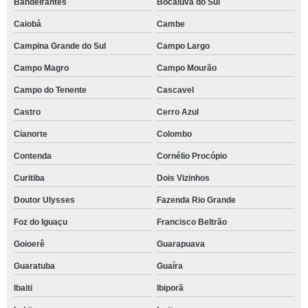
Bandeirantes
Bocaiúva do Sul
Caiobá
Cambe
Campina Grande do Sul
Campo Largo
Campo Magro
Campo Mourão
Campo do Tenente
Cascavel
Castro
Cerro Azul
Cianorte
Colombo
Contenda
Cornélio Procópio
Curitiba
Dois Vizinhos
Doutor Ulysses
Fazenda Rio Grande
Foz do Iguaçu
Francisco Beltrão
Goioerê
Guarapuava
Guaratuba
Guaíra
Ibaiti
Ibiporã