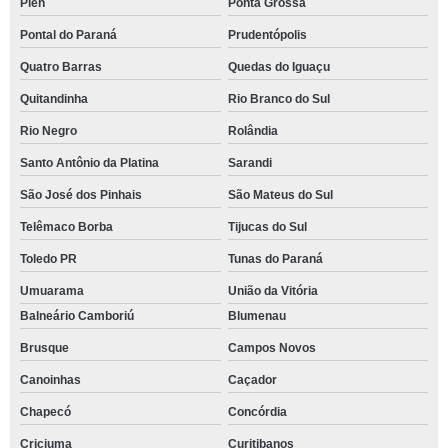
Piên
Ponta Grossa
Pontal do Paraná
Prudentópolis
Quatro Barras
Quedas do Iguaçu
Quitandinha
Rio Branco do Sul
Rio Negro
Rolândia
Santo Antônio da Platina
Sarandi
São José dos Pinhais
São Mateus do Sul
Telêmaco Borba
Tijucas do Sul
Toledo PR
Tunas do Paraná
Umuarama
União da Vitória
Balneário Camboriú
Blumenau
Brusque
Campos Novos
Canoinhas
Caçador
Chapecó
Concórdia
Criciuma
Curitibanos