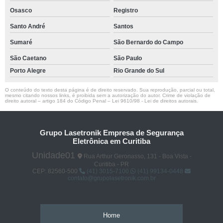
Osasco
Registro
Santo André
Santos
Sumaré
São Bernardo do Campo
São Caetano
São Paulo
Porto Alegre
Rio Grande do Sul
O conteúdo do texto desta página é de direito reservado. Sua reprodução, parcial ou total,
mesmo citando nossos links, é proibida sem a autorização do autor. Crime de violação de
direito autoral – artigo 184 do Código Penal –
Lei 9610/98 - Lei de direitos autorais
.
Grupo Lasetronik Empresa de Segurança
Eletrônica em Curitiba
Unidade01
Rua Arthur Geronasso, 131 - Boa Vista -
Curitiba - PR
CEP: 82560-500
(41) 3015-7100
(41) 99134-0448
contato@grupolasetronik.com.br
Home