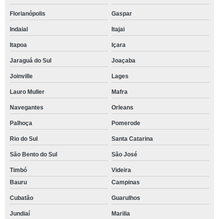
Florianópolis
Gaspar
Indaial
Itajai
Itapoa
Içara
Jaraguá do Sul
Joaçaba
Joinville
Lages
Lauro Muller
Mafra
Navegantes
Orleans
Palhoça
Pomerode
Rio do Sul
Santa Catarina
São Bento do Sul
São José
Timbó
Videira
Bauru
Campinas
Cubatão
Guarulhos
Jundiaí
Marilia