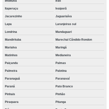
Imbituva
Irati
Itaperuçu
Ivaiporã
Jacarezinho
Jaguariaíva
Lapa
Laranjeiras sul
Londrina
Mandaguari
Mandirituba
Marechal Cândido Rondon
Marialva
Maringá
Matinhos
Medianeira
Paiçandu
Palmas
Palmeira
Palotina
Paranaguá
Paranavaí
Paraná
Pato Branco
Pinhais
Pinhão
Piraquara
Pitanga