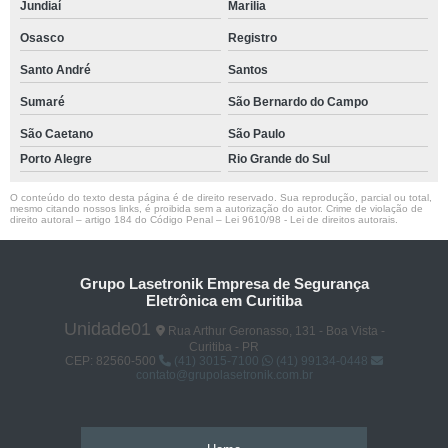
Jundiaí
Marilia
Osasco
Registro
Santo André
Santos
Sumaré
São Bernardo do Campo
São Caetano
São Paulo
Porto Alegre
Rio Grande do Sul
O conteúdo do texto desta página é de direito reservado. Sua reprodução, parcial ou total,
mesmo citando nossos links, é proibida sem a autorização do autor. Crime de violação de
direito autoral – artigo 184 do Código Penal –
Lei 9610/98 - Lei de direitos autorais
.
Grupo Lasetronik Empresa de Segurança
Eletrônica em Curitiba
Unidade01
Rua Arthur Geronasso, 131 - Boa Vista -
Curitiba - PR
CEP: 82560-500
(41) 3015-7100
(41) 99134-0448
contato@grupolasetronik.com.br