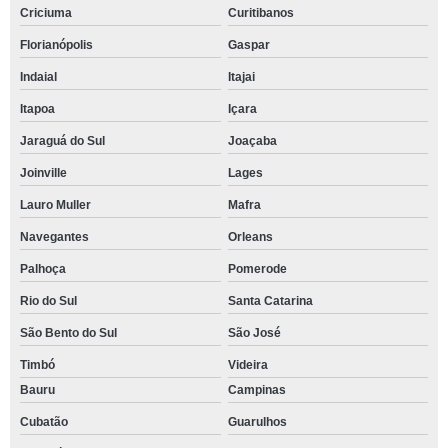
Criciuma
Curitibanos
Florianópolis
Gaspar
Indaial
Itajai
Itapoa
Içara
Jaraguá do Sul
Joaçaba
Joinville
Lages
Lauro Muller
Mafra
Navegantes
Orleans
Palhoça
Pomerode
Rio do Sul
Santa Catarina
São Bento do Sul
São José
Timbó
Videira
Bauru
Campinas
Cubatão
Guarulhos