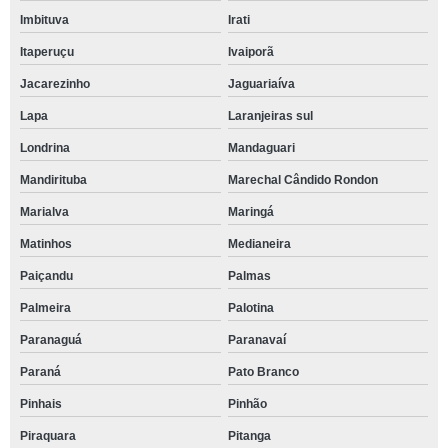
Imbituva
Irati
Itaperuçu
Ivaiporã
Jacarezinho
Jaguariaíva
Lapa
Laranjeiras sul
Londrina
Mandaguari
Mandirituba
Marechal Cândido Rondon
Marialva
Maringá
Matinhos
Medianeira
Paiçandu
Palmas
Palmeira
Palotina
Paranaguá
Paranavaí
Paraná
Pato Branco
Pinhais
Pinhão
Piraquara
Pitanga