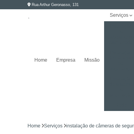
Rua Arthur Geronasso, 131
Serviços
Instalação
de
cabeament
estruturado
Instalação
de câmeras
Home
Empresa
Missão
de
segurança
Instalação
de sistema
de
automação
Rede
elétrica e
aterramento
Home
Serviços
instalação de câmeras de segu
Segurança
eletrônica