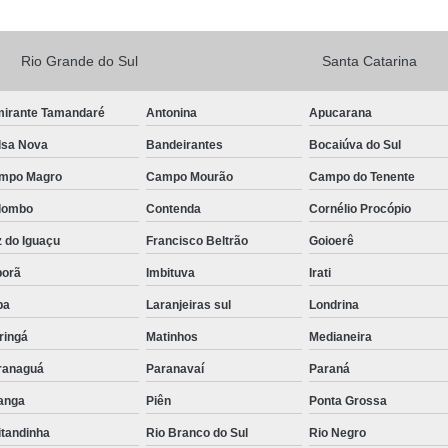
Rio Grande do Sul
Santa Catarina
mirante Tamandaré
Antonina
Apucarana
lsa Nova
Bandeirantes
Bocaiúva do Sul
mpo Magro
Campo Mourão
Campo do Tenente
lombo
Contenda
Cornélio Procópio
 do Iguaçu
Francisco Beltrão
Goioerê
porã
Imbituva
Irati
pa
Laranjeiras sul
Londrina
ringá
Matinhos
Medianeira
ranaguá
Paranavaí
Paraná
tanga
Piên
Ponta Grossa
itandinha
Rio Branco do Sul
Rio Negro