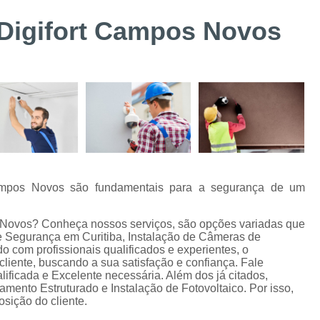
Suporte Técnico Digifort
Alarme de 
 Digifort Campos Novos
Alarme de Incêndio BOSCH Curitiba
Instalação de Sistemas de Controle de Acesso
Instalação e Configuraçã
Instalação e Manutenção de Bis BOSC
Instalação e Manutenção de Catracas
Integração de Sistema de Controle
Instalação de Energia Solar
Instalação
 Campos Novos são fundamentais para a segurança de um
Instalação de Sistema de Aterramento
Inst
s Novos? Conheça nossos serviços, são opções variadas que
Manutenção de Energia Solar Curitiba
Segurança em Curitiba, Instalação de Câmeras de
 com profissionais qualificados e experientes, o
Projeto e Instalação de SPDA
iente, buscando a sua satisfação e confiança. Fale
lificada e Excelente necessária. Além dos já citados,
Alarme de Intrusão BOSCH
Alarme de
ento Estruturado e Instalação de Fotovoltaico. Por isso,
sição do cliente.
Alarme Fibra Perimetral
Cofres Eletrô