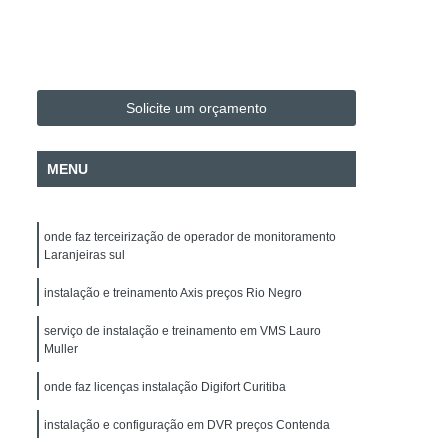
Evacuação
Alarme de Incêndio BOSCH
Alarme de Incêndio BOSCH Paraná
Instalação e Configuração de Mapa Sinótico
Solicite um orçamento
o de Sistema de Automação
H
Instalação e Manutenção de Cancela
MENU
Instalação e Manutenção de Commbox
 de Acesso
Empresa de Facilities
onde faz terceirização de operador de monitoramento
 de Fotovoltaico
Instalação de Para-raio
Laranjeiras sul
alação Elétrica
Manutenção de Energia Solar
instalação e treinamento Axis preços Rio Negro
Manutenção de Energia Solar Paraná
serviço de instalação e treinamento em VMS Lauro
Muller
Projeto Elétrico
Projeto SPDA
 Intrusão DSC
Alarme Fibra Microwave
onde faz licenças instalação Digifort Curitiba
nicos
Empresa de Segurança Eletrônica
instalação e configuração em DVR preços Contenda