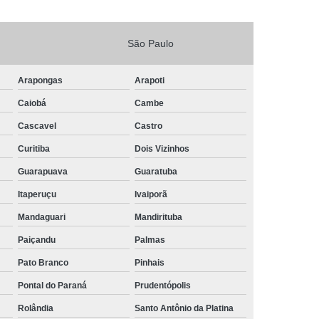
São Paulo
Arapongas
Arapoti
Caiobá
Cambe
Cascavel
Castro
Curitiba
Dois Vizinhos
Guarapuava
Guaratuba
Itaperuçu
Ivaiporã
Mandaguari
Mandirituba
Paiçandu
Palmas
Pato Branco
Pinhais
Pontal do Paraná
Prudentópolis
Rolândia
Santo Antônio da Platina