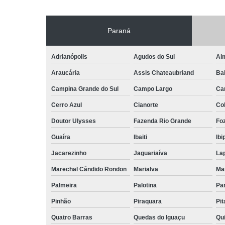
Paraná
Adrianópolis
Agudos do Sul
Al
Araucária
Assis Chateaubriand
Ba
Campina Grande do Sul
Campo Largo
Ca
Cerro Azul
Cianorte
Co
Doutor Ulysses
Fazenda Rio Grande
Foz
Guaíra
Ibaiti
Ibi
Jacarezinho
Jaguariaíva
La
Marechal Cândido Rondon
Marialva
Ma
Palmeira
Palotina
Pa
Pinhão
Piraquara
Pi
Quatro Barras
Quedas do Iguaçu
Qu