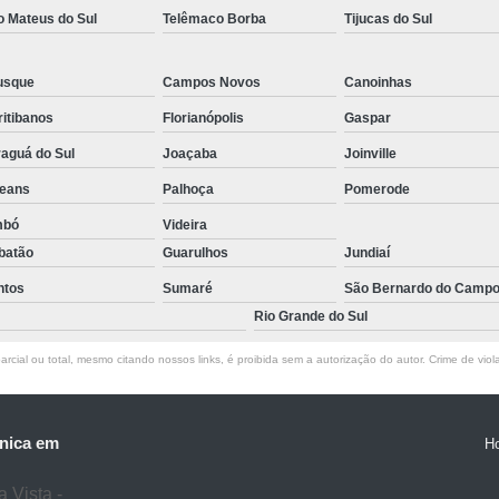
o Mateus do Sul
Telêmaco Borba
Tijucas do Sul
usque
Campos Novos
Canoinhas
itibanos
Florianópolis
Gaspar
aguá do Sul
Joaçaba
Joinville
leans
Palhoça
Pomerode
mbó
Videira
batão
Guarulhos
Jundiaí
ntos
Sumaré
São Bernardo do Camp
Rio Grande do Sul
rcial ou total, mesmo citando nossos links, é proibida sem a autorização do autor. Crime de viol
nica em
H
 Vista -