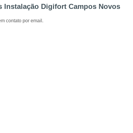
Instalação de Alarme Perimetral
Inst
s Instalação Digifort Campos Novos
Instalação e Manutenção Cerca Elétrica Spee
em contato por email.
Manutenção de Segurança Eletrônica Curitiba
Câmera para Acompanhamento de 
Instalação Câmeras Hikvision
Instalação 
Instalação de Câmera de Segurança Curitiba
Instalação de Câmeras Axis
Instalação de Sistem
Instalação e Configuração de Sistema para 
Desenvolvimento de 
Desenvolvimento de Proje
Desenvolvimento de Projetos em Automação P
Integração de VMS
Manutenção 