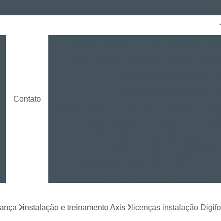
Cabeamento Cat6
Certificação de Red
Instalação Cabeamento Gigalan
Insta
o
Instalação de Cabeamento E
Instalação de Cabeamento 
Contato
Instalação de Cabeamento Estruturado Indust
Instalação de Cabeamento para CF
Empresa Certificada Milestone
Instalação de Sistema de CFTV Curitiba
Instalação e Configuração em D
Instalação e Treinamento em NVR
rança
instalação e treinamento Axis
licenças instalação Digi
Instalação LPR para CFTV
Licença Ins