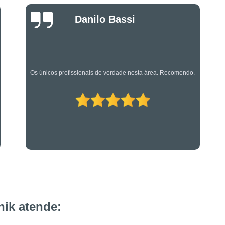
Projeto de Alarme de Inc
Luciano Rueda
Serviços Especializado
Oliveira
Serviços Especializados em Su
Suporte Técnico em Segurança El
Os caras são bons mesmo! Profissionais de primeira!
ik atende: