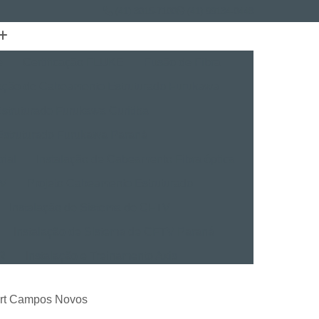
(41) 3015-7100
(41) 99134-0448
e
Certificação FLUKE
Fusão de Fibra
lação de Cabeamento Estruturado Furukawa
struturado Furukawa Curitiba
Estruturado Furukawa Paraná
rial
Instalação de Cabeamento Fibra óptica
TV
Projeto Cabeamento Estruturado
Instalação de Sistema de CFTV
Instalação de Sistema de CFTV Paraná
VR
Instalação e Treinamento Axis
Instalação e Treinamento em VMS
fort Campos Novos
talação BVMS
Licenças Instalação Digifort