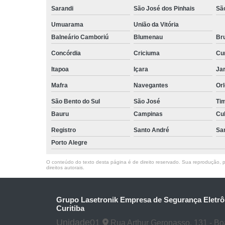
Sarandi
São José dos Pinhais
Sã
Umuarama
União da Vitória
Balneário Camboriú
Blumenau
Br
Concórdia
Criciuma
Cur
Itapoa
Içara
Jar
Mafra
Navegantes
Or
São Bento do Sul
São José
Ti
Bauru
Campinas
Cu
Registro
Santo André
Sa
Porto Alegre
O conteúdo do texto desta página é de direito reservado. Sua reprodução, pa
direitos autorais
.
Grupo Lasetronik Empresa de Segurança Eletrô
Curitiba
Unidade01
Rua Arthur Geronasso, 131 - Boa