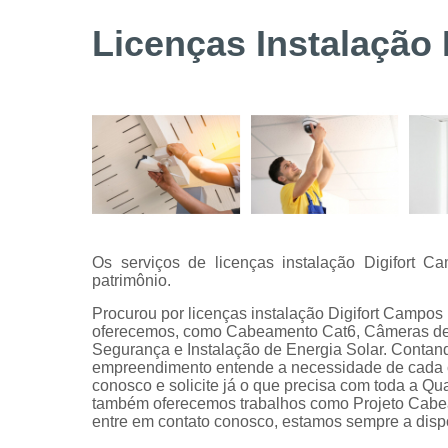
Serviços de
Licenças Instalação
instalação
de câmeras
de
segurança
Serviços
técnicos
Os serviços de licenças instalação Digifort
patrimônio.
Procurou por licenças instalação Digifort Campo
oferecemos, como Cabeamento Cat6, Câmeras de 
Segurança e Instalação de Energia Solar. Contando
empreendimento entende a necessidade de cada cl
conosco e solicite já o que precisa com toda a Qua
também oferecemos trabalhos como Projeto Cabeam
entre em contato conosco, estamos sempre a dispo