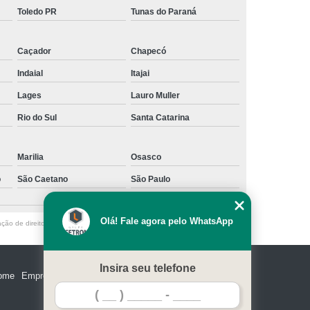
Toledo PR
Tunas do Paraná
Caçador
Chapecó
Indaial
Itajai
Lages
Lauro Muller
Rio do Sul
Santa Catarina
Marilia
Osasco
o
São Caetano
São Paulo
Olá! Fale agora pelo WhatsApp
ação de direito autoral – artigo 184 do Código Penal –
Lei 9610/98 - Lei de
Insira seu telefone
ome
Empresa
Missão
Serviços
Contato
Mapa do site