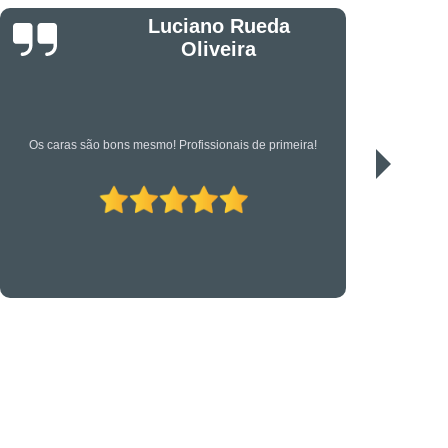
êndio
Projeto Executivo
Jonas
s em Suportes para CFTV
portes para Controle de Acesso
etrônica
Suporte Técnico em TI
Serviço de qualidade!