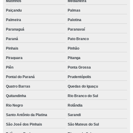
Matinhos
Medianeira
Paiçandu
Palmas
Palmeira
Palotina
Paranaguá
Paranavaí
Paraná
Pato Branco
Pinhais
Pinhão
Piraquara
Pitanga
Piên
Ponta Grossa
Pontal do Paraná
Prudentópolis
Quatro Barras
Quedas do Iguaçu
Quitandinha
Rio Branco do Sul
Rio Negro
Rolândia
Santo Antônio da Platina
Sarandi
São José dos Pinhais
São Mateus do Sul