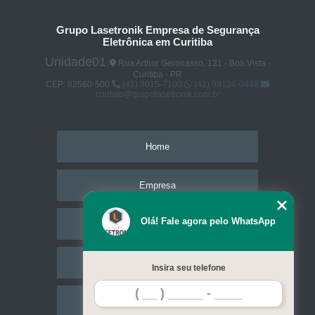
Grupo Lasetronik Empresa de Segurança
Eletrônica em Curitiba
Unidade01
Rua Arthur Geronasso, 131 - Boa Vista -
Curitiba - PR
CEP: 82560-500
(41) 3015-7100
(41) 99134-0448
contato@grupolasetronik.com.br
Home
Empresa
Olá! Fale agora pelo WhatsApp
Missão
Serviços
Insira seu telefone
Contato