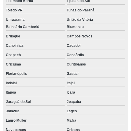
Telêmaco Borba
Tijucas do Sul
Toledo PR
Tunas do Paraná
Umuarama
União da Vitória
Balneário Camboriú
Blumenau
Brusque
Campos Novos
Canoinhas
Caçador
Chapecó
Concórdia
Criciuma
Curitibanos
Florianópolis
Gaspar
Indaial
Itajai
Itapoa
Içara
Jaraguá do Sul
Joaçaba
Joinville
Lages
Lauro Muller
Mafra
Navegantes
Orleans