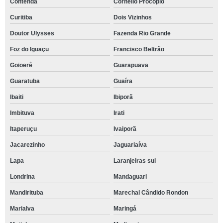
Contenda
Cornélio Procópio
Curitiba
Dois Vizinhos
Doutor Ulysses
Fazenda Rio Grande
Foz do Iguaçu
Francisco Beltrão
Goioerê
Guarapuava
Guaratuba
Guaíra
Ibaiti
Ibiporã
Imbituva
Irati
Itaperuçu
Ivaiporã
Jacarezinho
Jaguariaíva
Lapa
Laranjeiras sul
Londrina
Mandaguari
Mandirituba
Marechal Cândido Rondon
Marialva
Maringá