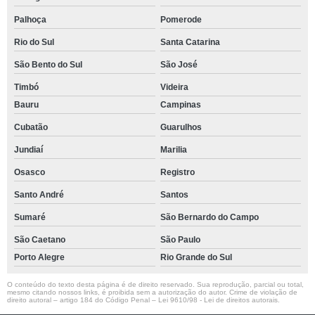
Palhoça
Pomerode
Rio do Sul
Santa Catarina
São Bento do Sul
São José
Timbó
Videira
Bauru
Campinas
Cubatão
Guarulhos
Jundiaí
Marilia
Osasco
Registro
Santo André
Santos
Sumaré
São Bernardo do Campo
São Caetano
São Paulo
Porto Alegre
Rio Grande do Sul
O conteúdo do texto desta página é de direito reservado. Sua reprodução, parcial ou total,
mesmo citando nossos links, é proibida sem a autorização do autor. Crime de violação de
direito autoral – artigo 184 do Código Penal –
Lei 9610/98 - Lei de direitos autorais
.