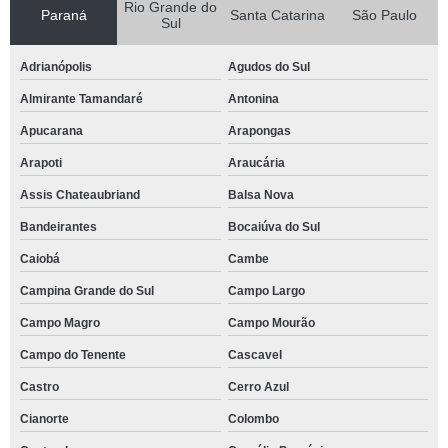
Rio Grande do
Paraná
Santa Catarina
São Paulo
Sul
Adrianópolis
Agudos do Sul
Almirante Tamandaré
Antonina
Apucarana
Arapongas
Arapoti
Araucária
Assis Chateaubriand
Balsa Nova
Bandeirantes
Bocaiúva do Sul
Caiobá
Cambe
Campina Grande do Sul
Campo Largo
Campo Magro
Campo Mourão
Campo do Tenente
Cascavel
Castro
Cerro Azul
Cianorte
Colombo