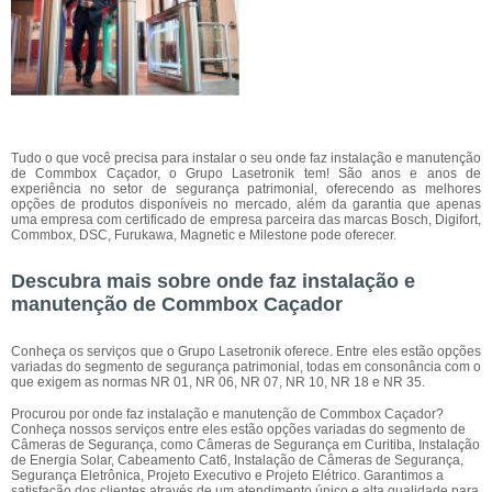
Tudo o que você precisa para instalar o seu onde faz instalação e manutenção
de Commbox Caçador, o Grupo Lasetronik tem! São anos e anos de
experiência no setor de segurança patrimonial, oferecendo as melhores
opções de produtos disponíveis no mercado, além da garantia que apenas
uma empresa com certificado de empresa parceira das marcas Bosch, Digifort,
Commbox, DSC, Furukawa, Magnetic e Milestone pode oferecer.
Descubra mais sobre onde faz instalação e
manutenção de Commbox Caçador
Conheça os serviços que o Grupo Lasetronik oferece. Entre eles estão opções
variadas do segmento de segurança patrimonial, todas em consonância com o
que exigem as normas NR 01, NR 06, NR 07, NR 10, NR 18 e NR 35.
Procurou por onde faz instalação e manutenção de Commbox Caçador?
Conheça nossos serviços entre eles estão opções variadas do segmento de
Câmeras de Segurança, como Câmeras de Segurança em Curitiba, Instalação
de Energia Solar, Cabeamento Cat6, Instalação de Câmeras de Segurança,
Segurança Eletrônica, Projeto Executivo e Projeto Elétrico. Garantimos a
satisfação dos clientes através de um atendimento único e alta qualidade para